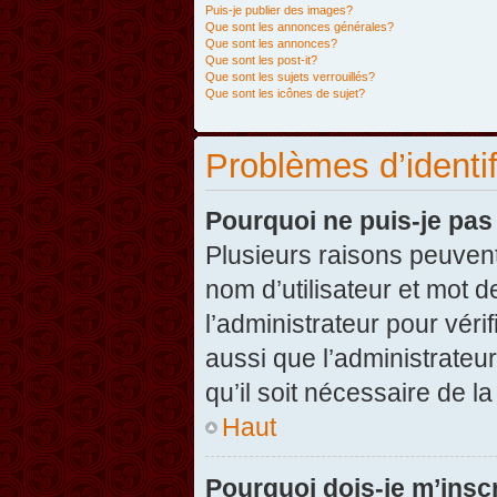
Puis-je publier des images?
Que sont les annonces générales?
Que sont les annonces?
Que sont les post-it?
Que sont les sujets verrouillés?
Que sont les icônes de sujet?
Problèmes d’identifi
Pourquoi ne puis-je pa
Plusieurs raisons peuvent
nom d’utilisateur et mot d
l’administrateur pour véri
aussi que l’administrateur
qu’il soit nécessaire de la
Haut
Pourquoi dois-je m’inscr