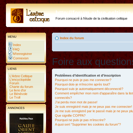
http://forum.arbre-celtiqu
Forum consacré à l'étude de la civilisation celtique
MENU
Index du forum
Index
FAQ
M’enregistrer
Foire aux questio
Connexion
LIENS
Problèmes d’identification et d’inscription
L'Arbre Celtique
L'encyclopédie
Pourquoi ne puis-je pas me connecter?
Forum
Pourquoi dois-je m’inscrire après tout?
Charte du forum
Pourquoi suis-je automatiquement déconnecté?
Le livre d'or
Comment empêcher mon nom d’apparaître dans la liste
Le Bénévole
Le Troll
connectés?
J’ai perdu mon mot de passe!
Je suis enregistré mais je ne peux pas me connecter!
ANNONCES
Je me suis enregistré par le passé mais je ne peux p
Que signifie COPPA?
Pourquoi ne puis-je pas m’inscrire?
A quoi sert “Supprimer les cookies du forum”?