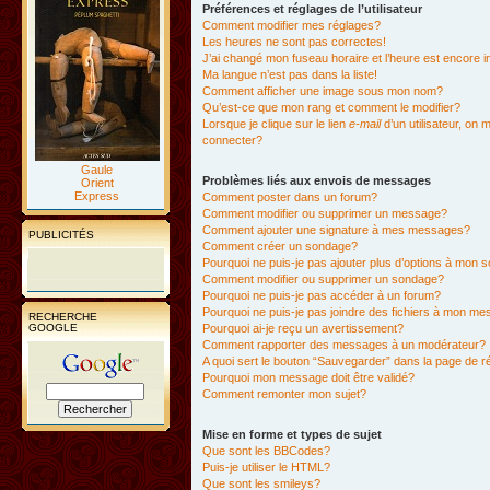
Préférences et réglages de l’utilisateur
Comment modifier mes réglages?
Les heures ne sont pas correctes!
J’ai changé mon fuseau horaire et l’heure est encore i
Ma langue n’est pas dans la liste!
Comment afficher une image sous mon nom?
Qu’est-ce que mon rang et comment le modifier?
Lorsque je clique sur le lien
e-mail
d’un utilisateur, o
connecter?
Gaule
Problèmes liés aux envois de messages
Orient
Express
Comment poster dans un forum?
Comment modifier ou supprimer un message?
Comment ajouter une signature à mes messages?
PUBLICITÉS
Comment créer un sondage?
Pourquoi ne puis-je pas ajouter plus d’options à mon
Comment modifier ou supprimer un sondage?
Pourquoi ne puis-je pas accéder à un forum?
Pourquoi ne puis-je pas joindre des fichiers à mon m
RECHERCHE
GOOGLE
Pourquoi ai-je reçu un avertissement?
Comment rapporter des messages à un modérateur?
A quoi sert le bouton “Sauvegarder” dans la page de 
Pourquoi mon message doit être validé?
Comment remonter mon sujet?
Mise en forme et types de sujet
Que sont les BBCodes?
Puis-je utiliser le HTML?
Que sont les smileys?