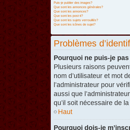
Puis-je publier des images?
Que sont les annonces générales?
Que sont les annonces?
Que sont les post-it?
Que sont les sujets verrouillés?
Que sont les icônes de sujet?
Problèmes d’identifi
Pourquoi ne puis-je pa
Plusieurs raisons peuvent
nom d’utilisateur et mot d
l’administrateur pour véri
aussi que l’administrateur
qu’il soit nécessaire de la
Haut
Pourquoi dois-je m’inscr