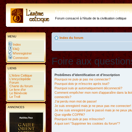
http://forum.arbre-celtiqu
Forum consacré à l'étude de la civilisation celtique
MENU
Index du forum
Index
FAQ
M’enregistrer
Foire aux questio
Connexion
LIENS
Problèmes d’identification et d’inscription
L'Arbre Celtique
L'encyclopédie
Pourquoi ne puis-je pas me connecter?
Forum
Pourquoi dois-je m’inscrire après tout?
Charte du forum
Pourquoi suis-je automatiquement déconnecté?
Le livre d'or
Comment empêcher mon nom d’apparaître dans la liste
Le Bénévole
Le Troll
connectés?
J’ai perdu mon mot de passe!
Je suis enregistré mais je ne peux pas me connecter!
ANNONCES
Je me suis enregistré par le passé mais je ne peux p
Que signifie COPPA?
Pourquoi ne puis-je pas m’inscrire?
A quoi sert “Supprimer les cookies du forum”?