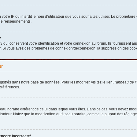
nni votre IP ou interdit le nom d’utilisateur que vous souhaitez utiliser. Le propriéta
 de renseignements.
?
qui conservent votre identification et votre connexion au forum. Ils fournissent aus
teur. Si vous avez des problèmes de connexion/déconnexion, la suppression des cooki
ur
egistrés dans notre base de données. Pour les modifier, visitez le lien
Panneau de l’u
préférences.
fuseau horaire différent de celui dans lequel vous êtes. Dans ce cas, vous devez mod
lisateur. Notez que la modification du fuseau horaire, comme la plupart des réglages
encore incorrecte!