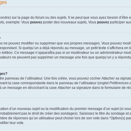
ges
dre) sur la page du forum ou des sujets. Il se peut que vous ayez besoin d’être en
jets, exemple: Vous
pouvez
poster des nouveaux sujets, Vous
pouvez
participer aux
?
ous ne pouvez modifier ou supprimer que vos propres messages. Vous pouvez modif
pondant. Si quelqu’un a déjà répondu au message, un petit texte s’affichera en bas
ère édition. Ce message n’apparaîtra pas si un modérateur ou un administrateur modif
ilisateurs ne peuvent pas supprimer un message une fois que quelqu’un y a répondu
ges?
re panneau de l’utilisateur. Une fois créée, vous pouvez cocher
Attacher sa signat
ivant la case correspondante dans le panneau de l’utilisateur (onglet
Préférences d
e à un message en décochant la case
Attacher sa signature
dans le formulaire de r
lication d’un nouveau sujet ou la modification du premier message d’un sujet (si vou
robablement pas le droit de créer des sondages). Saisissez le titre du sondage et
e de réponses qu’un utilisateur peut choisir lors de son vote dans “Option(s) par l
difier leur vote.