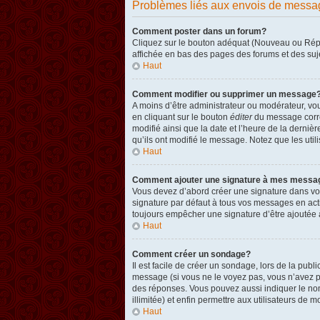
Problèmes liés aux envois de messa
Comment poster dans un forum?
Cliquez sur le bouton adéquat (Nouveau ou Répon
affichée en bas des pages des forums et des su
Haut
Comment modifier ou supprimer un message
A moins d’être administrateur ou modérateur, v
en cliquant sur le bouton
éditer
du message corres
modifié ainsi que la date et l’heure de la derni
qu’ils ont modifié le message. Notez que les ut
Haut
Comment ajouter une signature à mes messa
Vous devez d’abord créer une signature dans vot
signature par défaut à tous vos messages en act
toujours empêcher une signature d’être ajouté
Haut
Comment créer un sondage?
Il est facile de créer un sondage, lors de la pub
message (si vous ne le voyez pas, vous n’avez p
des réponses. Vous pouvez aussi indiquer le nombr
illimitée) et enfin permettre aux utilisateurs de mo
Haut