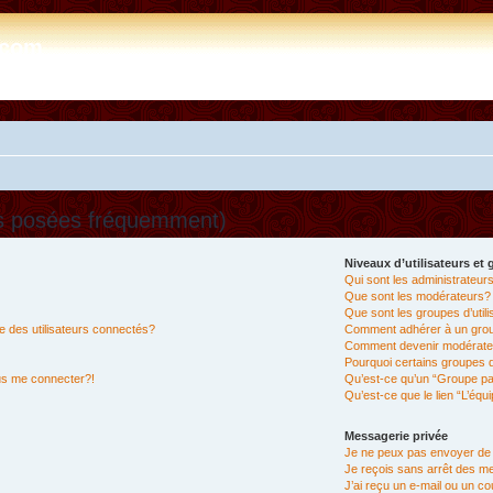
e.com
ns posées fréquemment)
Niveaux d’utilisateurs et
Qui sont les administrateur
Que sont les modérateurs?
Que sont les groupes d’util
 des utilisateurs connectés?
Comment adhérer à un group
Comment devenir modérate
Pourquoi certains groupes d
lus me connecter?!
Qu’est-ce qu’un “Groupe pa
Qu’est-ce que le lien “L’équ
Messagerie privée
Je ne peux pas envoyer de
Je reçois sans arrêt des m
J’ai reçu un e-mail ou un cou