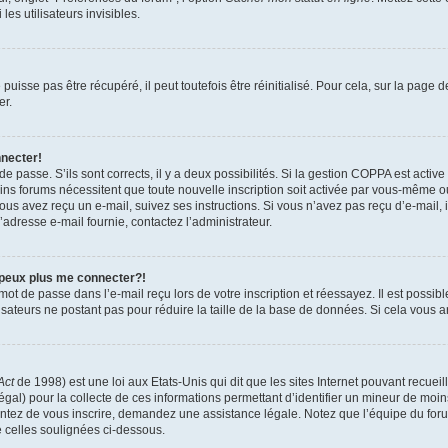
es utilisateurs invisibles.
isse pas être récupéré, il peut toutefois être réinitialisé. Pour cela, sur la page 
er.
nnecter!
 de passe. S’ils sont corrects, il y a deux possibilités. Si la gestion COPPA est activ
tains forums nécessitent que toute nouvelle inscription soit activée par vous-même 
 vous avez reçu un e-mail, suivez ses instructions. Si vous n’avez pas reçu d’e-mail,
 l’adresse e-mail fournie, contactez l’administrateur.
 peux plus me connecter?!
ot de passe dans l’e-mail reçu lors de votre inscription et réessayez. Il est possibl
isateurs ne postant pas pour réduire la taille de la base de données. Si cela vous ar
Act
de 1998) est une loi aux Etats-Unis qui dit que les sites Internet pouvant recuei
égal) pour la collecte de ces informations permettant d’identifier un mineur de moi
tentez de vous inscrire, demandez une assistance légale. Notez que l’équipe du foru
e celles soulignées ci-dessous.