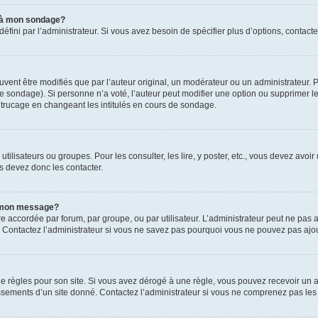
s à mon sondage?
ni par l’administrateur. Si vous avez besoin de spécifier plus d’options, contacte
t être modifiés que par l’auteur original, un modérateur ou un administrateur. P
é le sondage). Si personne n’a voté, l’auteur peut modifier une option ou supprimer 
 trucage en changeant les intitulés en cours de sondage.
utilisateurs ou groupes. Pour les consulter, les lire, y poster, etc., vous devez av
s devez donc les contacter.
 à mon message?
être accordée par forum, par groupe, ou par utilisateur. L’administrateur peut ne pas a
 Contactez l’administrateur si vous ne savez pas pourquoi vous ne pouvez pas ajoute
ègles pour son site. Si vous avez dérogé à une règle, vous pouvez recevoir un ave
sements d’un site donné. Contactez l’administrateur si vous ne comprenez pas les 