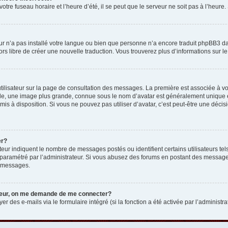
otre fuseau horaire et l’heure d’été, il se peut que le serveur ne soit pas à l’heure
eur n’a pas installé votre langue ou bien que personne n’a encore traduit phpBB3 d
lors libre de créer une nouvelle traduction. Vous trouverez plus d’informations sur l
tilisateur sur la page de consultation des messages. La première est associée à v
e, une image plus grande, connue sous le nom d’avatar est généralement unique et p
 mis à disposition. Si vous ne pouvez pas utiliser d’avatar, c’est peut-être une déc
er?
teur indiquent le nombre de messages postés ou identifient certains utilisateurs t
 est paramétré par l’administrateur. Si vous abusez des forums en postant des messa
e messages.
ateur, on me demande de me connecter?
er des e-mails via le formulaire intégré (si la fonction a été activée par l’administr