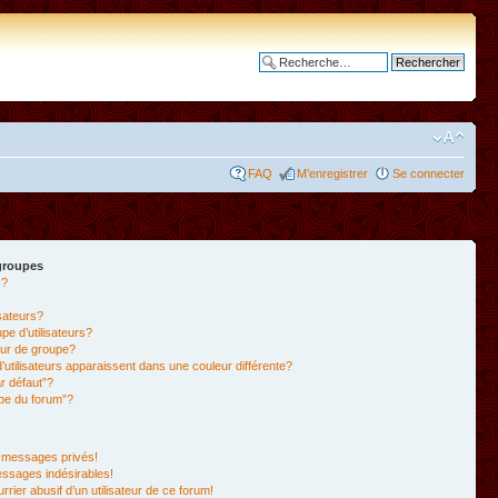
Recherche avancée
FAQ
M’enregistrer
Se connecter
 groupes
s?
isateurs?
e d’utilisateurs?
ur de groupe?
’utilisateurs apparaissent dans une couleur différente?
r défaut”?
ipe du forum”?
 messages privés!
essages indésirables!
rrier abusif d’un utilisateur de ce forum!