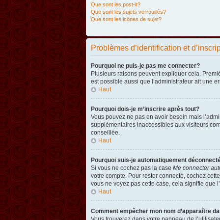
Que sont les post-it?
Que sont les sujets verrouillés?
Que sont les icônes de sujet?
Problèmes d’identification et d’inscri
Pourquoi ne puis-je pas me connecter?
Plusieurs raisons peuvent expliquer cela. Premièr
est possible aussi que l’administrateur ait une er
Haut
Pourquoi dois-je m’inscrire après tout?
Vous pouvez ne pas en avoir besoin mais l’admini
supplémentaires inaccessibles aux visiteurs comm
conseillée.
Haut
Pourquoi suis-je automatiquement déconnect
Si vous ne cochez pas la case
Me connecter aut
votre compte. Pour rester connecté, cochez cette
vous ne voyez pas cette case, cela signifie que l’
Haut
Comment empêcher mon nom d’apparaître dans 
Vous trouverez dans votre panneau de l’utilisateu