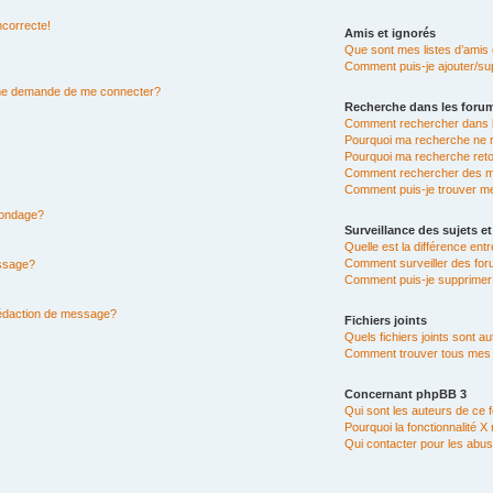
ncorrecte!
Amis et ignorés
Que sont mes listes d’amis 
Comment puis-je ajouter/sup
n me demande de me connecter?
Recherche dans les foru
Comment rechercher dans 
Pourquoi ma recherche ne r
Pourquoi ma recherche ret
Comment rechercher des 
Comment puis-je trouver m
 sondage?
Surveillance des sujets et
Quelle est la différence entr
Comment surveiller des for
essage?
Comment puis-je supprimer 
rédaction de message?
Fichiers joints
Quels fichiers joints sont a
Comment trouver tous mes fi
Concernant phpBB 3
Qui sont les auteurs de ce 
Pourquoi la fonctionnalité X
Qui contacter pour les abus