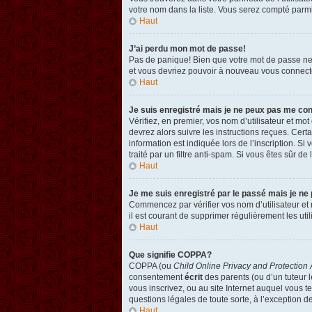
votre nom dans la liste. Vous serez compté parmi l
Haut
J’ai perdu mon mot de passe!
Pas de panique! Bien que votre mot de passe ne pu
et vous devriez pouvoir à nouveau vous connect
Haut
Je suis enregistré mais je ne peux pas me co
Vérifiez, en premier, vos nom d’utilisateur et mot
devrez alors suivre les instructions reçues. Cer
information est indiquée lors de l’inscription. Si
traité par un filtre anti-spam. Si vous êtes sûr de
Haut
Je me suis enregistré par le passé mais je ne
Commencez par vérifier vos nom d’utilisateur et m
il est courant de supprimer régulièrement les util
Haut
Que signifie COPPA?
COPPA (ou
Child Online Privacy and Protection 
consentement
écrit
des parents (ou d’un tuteur l
vous inscrivez, ou au site Internet auquel vous 
questions légales de toute sorte, à l’exception d
Haut