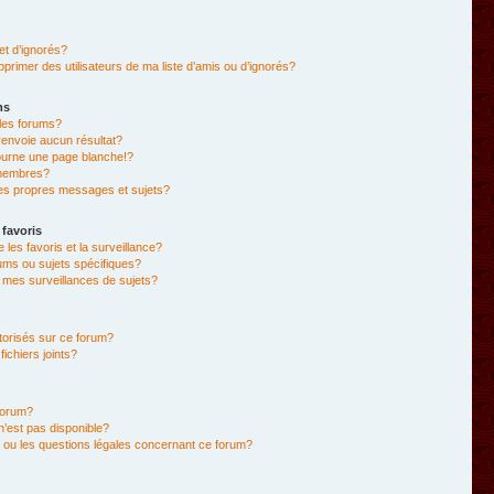
et d’ignorés?
primer des utilisateurs de ma liste d’amis ou d’ignorés?
ms
les forums?
envoie aucun résultat?
ourne une page blanche!?
membres?
es propres messages et sujets?
 favoris
e les favoris et la surveillance?
ums ou sujets spécifiques?
mes surveillances de sujets?
utorisés sur ce forum?
chiers joints?
forum?
 n’est pas disponible?
 ou les questions légales concernant ce forum?