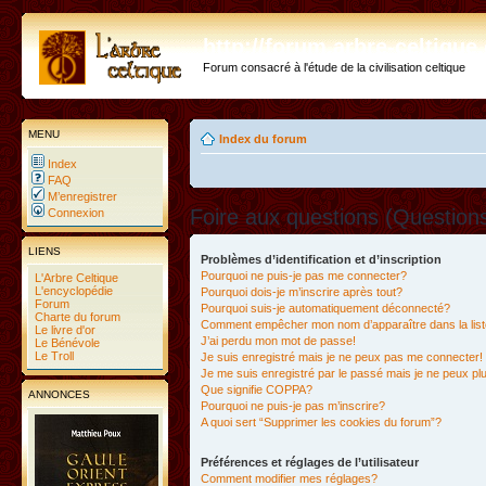
http://forum.arbre-celtiqu
Forum consacré à l'étude de la civilisation celtique
MENU
Index du forum
Index
FAQ
M’enregistrer
Foire aux questions (Questio
Connexion
LIENS
Problèmes d’identification et d’inscription
Pourquoi ne puis-je pas me connecter?
L'Arbre Celtique
L'encyclopédie
Pourquoi dois-je m’inscrire après tout?
Forum
Pourquoi suis-je automatiquement déconnecté?
Charte du forum
Comment empêcher mon nom d’apparaître dans la liste
Le livre d'or
J’ai perdu mon mot de passe!
Le Bénévole
Le Troll
Je suis enregistré mais je ne peux pas me connecter!
Je me suis enregistré par le passé mais je ne peux p
Que signifie COPPA?
ANNONCES
Pourquoi ne puis-je pas m’inscrire?
A quoi sert “Supprimer les cookies du forum”?
Préférences et réglages de l’utilisateur
Comment modifier mes réglages?