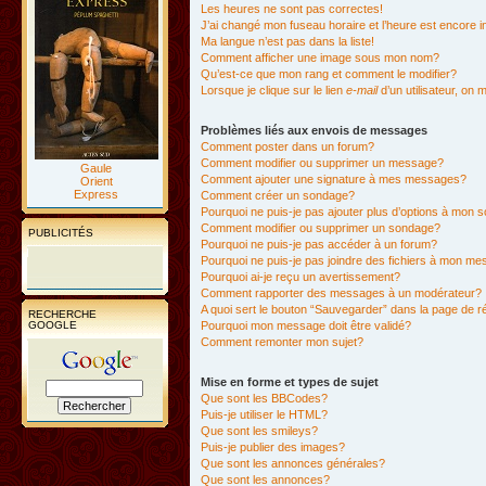
Les heures ne sont pas correctes!
J’ai changé mon fuseau horaire et l’heure est encore i
Ma langue n’est pas dans la liste!
Comment afficher une image sous mon nom?
Qu’est-ce que mon rang et comment le modifier?
Lorsque je clique sur le lien
e-mail
d’un utilisateur, o
Problèmes liés aux envois de messages
Comment poster dans un forum?
Comment modifier ou supprimer un message?
Gaule
Comment ajouter une signature à mes messages?
Orient
Express
Comment créer un sondage?
Pourquoi ne puis-je pas ajouter plus d’options à mon
Comment modifier ou supprimer un sondage?
PUBLICITÉS
Pourquoi ne puis-je pas accéder à un forum?
Pourquoi ne puis-je pas joindre des fichiers à mon m
Pourquoi ai-je reçu un avertissement?
Comment rapporter des messages à un modérateur?
A quoi sert le bouton “Sauvegarder” dans la page de 
RECHERCHE
GOOGLE
Pourquoi mon message doit être validé?
Comment remonter mon sujet?
Mise en forme et types de sujet
Que sont les BBCodes?
Puis-je utiliser le HTML?
Que sont les smileys?
Puis-je publier des images?
Que sont les annonces générales?
Que sont les annonces?