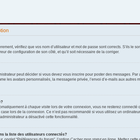
ption
ement, vérifiez que vos nom d’utilisateur et mot de passe sont corrects. S’ils le sont
reur de configuration de son côté, et qu’il soit nécessaire de la corriger.
strateur peut décider si vous devez vous inscrire pour poster des messages. Par ail
e les avatars personnalisés, la messagerie privée, l’envoi d’e-mails aux autres me
é?
omatiquement à chaque visite
lors de votre connexion, vous ne resterez connecté 
 case lors de la connexion. Ce n’est pas recommandé si vous utilisez un ordinateur p
administrateur a désactivé cette fonctionnalité.
la liste des utilisateurs connectés?
r, onglet “Préférences du forum”, l’option
Cacher mon statut en ligne
. Mettez cette