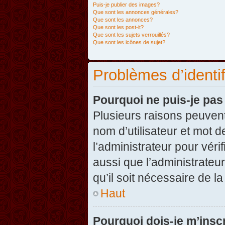
Puis-je publier des images?
Que sont les annonces générales?
Que sont les annonces?
Que sont les post-it?
Que sont les sujets verrouillés?
Que sont les icônes de sujet?
Problèmes d’identifi
Pourquoi ne puis-je pa
Plusieurs raisons peuvent
nom d’utilisateur et mot d
l’administrateur pour véri
aussi que l’administrateur
qu’il soit nécessaire de la
Haut
Pourquoi dois-je m’inscr