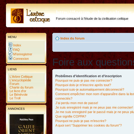
http://forum.arbre-celtiqu
Forum consacré à l'étude de la civilisation celtique
MENU
Index du forum
Index
FAQ
M’enregistrer
Foire aux questio
Connexion
LIENS
Problèmes d’identification et d’inscription
L'Arbre Celtique
L'encyclopédie
Pourquoi ne puis-je pas me connecter?
Forum
Pourquoi dois-je m’inscrire après tout?
Charte du forum
Pourquoi suis-je automatiquement déconnecté?
Le livre d'or
Comment empêcher mon nom d’apparaître dans la liste
Le Bénévole
Le Troll
connectés?
J’ai perdu mon mot de passe!
Je suis enregistré mais je ne peux pas me connecter!
ANNONCES
Je me suis enregistré par le passé mais je ne peux p
Que signifie COPPA?
Pourquoi ne puis-je pas m’inscrire?
A quoi sert “Supprimer les cookies du forum”?