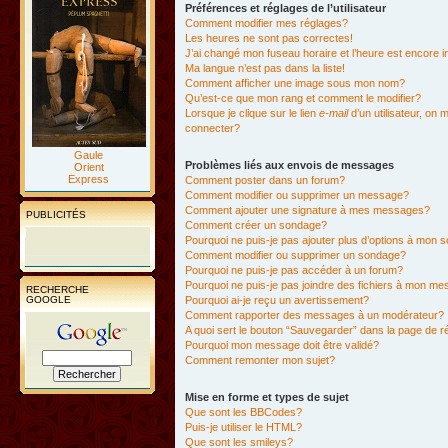
Préférences et réglages de l’utilisateur
Comment modifier mes réglages?
Les heures ne sont pas correctes!
J’ai changé mon fuseau horaire et l’heure est encore i
Ma langue n’est pas dans la liste!
Comment afficher une image sous mon nom?
Qu’est-ce que mon rang et comment le modifier?
Lorsque je clique sur le lien
e-mail
d’un utilisateur, o
connecter?
Gaule
Problèmes liés aux envois de messages
Orient
Express
Comment poster dans un forum?
Comment modifier ou supprimer un message?
Comment ajouter une signature à mes messages?
PUBLICITÉS
Comment créer un sondage?
Pourquoi ne puis-je pas ajouter plus d’options à mon
Comment modifier ou supprimer un sondage?
Pourquoi ne puis-je pas accéder à un forum?
Pourquoi ne puis-je pas joindre des fichiers à mon m
RECHERCHE
GOOGLE
Pourquoi ai-je reçu un avertissement?
Comment rapporter des messages à un modérateur?
A quoi sert le bouton “Sauvegarder” dans la page de 
Pourquoi mon message doit être validé?
Comment remonter mon sujet?
Mise en forme et types de sujet
Que sont les BBCodes?
Puis-je utiliser le HTML?
Que sont les smileys?