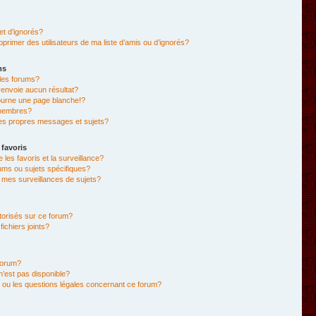
et d’ignorés?
primer des utilisateurs de ma liste d’amis ou d’ignorés?
ms
les forums?
envoie aucun résultat?
ourne une page blanche!?
membres?
es propres messages et sujets?
 favoris
e les favoris et la surveillance?
ums ou sujets spécifiques?
mes surveillances de sujets?
utorisés sur ce forum?
chiers joints?
forum?
 n’est pas disponible?
 ou les questions légales concernant ce forum?