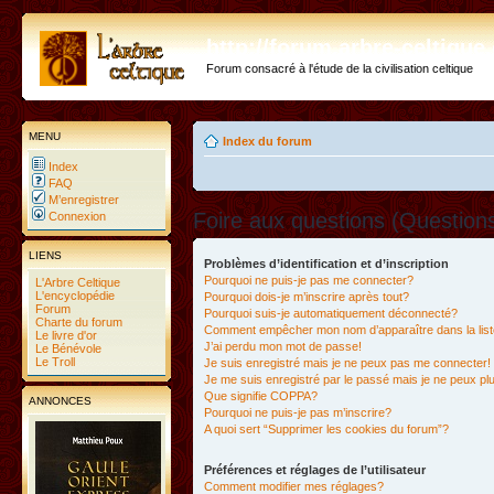
http://forum.arbre-celtiqu
Forum consacré à l'étude de la civilisation celtique
MENU
Index du forum
Index
FAQ
M’enregistrer
Foire aux questions (Questio
Connexion
LIENS
Problèmes d’identification et d’inscription
Pourquoi ne puis-je pas me connecter?
L'Arbre Celtique
L'encyclopédie
Pourquoi dois-je m’inscrire après tout?
Forum
Pourquoi suis-je automatiquement déconnecté?
Charte du forum
Comment empêcher mon nom d’apparaître dans la liste
Le livre d'or
J’ai perdu mon mot de passe!
Le Bénévole
Le Troll
Je suis enregistré mais je ne peux pas me connecter!
Je me suis enregistré par le passé mais je ne peux p
Que signifie COPPA?
ANNONCES
Pourquoi ne puis-je pas m’inscrire?
A quoi sert “Supprimer les cookies du forum”?
Préférences et réglages de l’utilisateur
Comment modifier mes réglages?