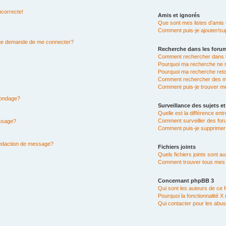
ncorrecte!
Amis et ignorés
Que sont mes listes d’amis 
Comment puis-je ajouter/sup
n me demande de me connecter?
Recherche dans les foru
Comment rechercher dans 
Pourquoi ma recherche ne r
Pourquoi ma recherche ret
Comment rechercher des 
Comment puis-je trouver m
 sondage?
Surveillance des sujets et
Quelle est la différence entr
Comment surveiller des for
essage?
Comment puis-je supprimer 
rédaction de message?
Fichiers joints
Quels fichiers joints sont a
Comment trouver tous mes fi
Concernant phpBB 3
Qui sont les auteurs de ce 
Pourquoi la fonctionnalité X
Qui contacter pour les abus