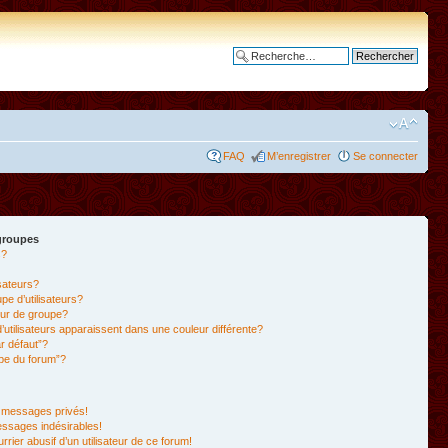
Recherche avancée
FAQ
M’enregistrer
Se connecter
 groupes
s?
isateurs?
e d’utilisateurs?
ur de groupe?
’utilisateurs apparaissent dans une couleur différente?
r défaut”?
ipe du forum”?
 messages privés!
essages indésirables!
rrier abusif d’un utilisateur de ce forum!