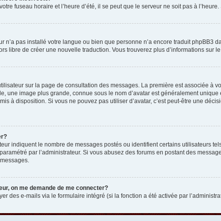
otre fuseau horaire et l’heure d’été, il se peut que le serveur ne soit pas à l’heure
eur n’a pas installé votre langue ou bien que personne n’a encore traduit phpBB3 d
lors libre de créer une nouvelle traduction. Vous trouverez plus d’informations sur l
tilisateur sur la page de consultation des messages. La première est associée à v
e, une image plus grande, connue sous le nom d’avatar est généralement unique et p
 mis à disposition. Si vous ne pouvez pas utiliser d’avatar, c’est peut-être une déc
er?
teur indiquent le nombre de messages postés ou identifient certains utilisateurs t
 est paramétré par l’administrateur. Si vous abusez des forums en postant des messa
e messages.
ateur, on me demande de me connecter?
er des e-mails via le formulaire intégré (si la fonction a été activée par l’administr