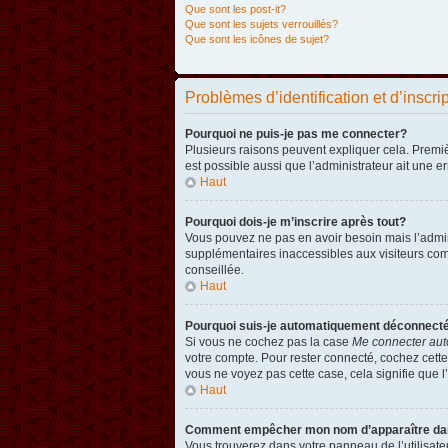
Que sont les post-it?
Que sont les sujets verrouillés?
Que sont les icônes de sujet?
Problèmes d’identification et d’inscri
Pourquoi ne puis-je pas me connecter?
Plusieurs raisons peuvent expliquer cela. Premièr
est possible aussi que l’administrateur ait une er
Haut
Pourquoi dois-je m’inscrire après tout?
Vous pouvez ne pas en avoir besoin mais l’admini
supplémentaires inaccessibles aux visiteurs comm
conseillée.
Haut
Pourquoi suis-je automatiquement déconnect
Si vous ne cochez pas la case
Me connecter aut
votre compte. Pour rester connecté, cochez cette
vous ne voyez pas cette case, cela signifie que l’
Haut
Comment empêcher mon nom d’apparaître dans 
Vous trouverez dans votre panneau de l’utilisateu