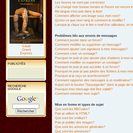
Les heures ne sont pas correctes!
J’ai changé mon fuseau horaire et l’heure est encore i
Ma langue n’est pas dans la liste!
Comment afficher une image sous mon nom?
Qu’est-ce que mon rang et comment le modifier?
Lorsque je clique sur le lien
e-mail
d’un utilisateur, o
Problèmes liés aux envois de messages
Comment poster dans un forum?
Comment modifier ou supprimer un message?
Gaule
Comment ajouter une signature à mes messages?
Orient
Express
Comment créer un sondage?
Pourquoi ne puis-je pas ajouter plus d’options à mon
Comment modifier ou supprimer un sondage?
PUBLICITÉS
Pourquoi ne puis-je pas accéder à un forum?
Pourquoi ne puis-je pas joindre des fichiers à mon m
Pourquoi ai-je reçu un avertissement?
Comment rapporter des messages à un modérateur?
A quoi sert le bouton “Sauvegarder” dans la page de 
RECHERCHE
GOOGLE
Pourquoi mon message doit être validé?
Comment remonter mon sujet?
Mise en forme et types de sujet
Que sont les BBCodes?
Puis-je utiliser le HTML?
Que sont les smileys?
Puis-je publier des images?
Que sont les annonces générales?
Que sont les annonces?