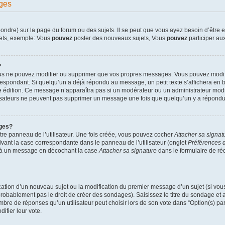
ges
dre) sur la page du forum ou des sujets. Il se peut que vous ayez besoin d’être en
jets, exemple: Vous
pouvez
poster des nouveaux sujets, Vous
pouvez
participer aux
?
ous ne pouvez modifier ou supprimer que vos propres messages. Vous pouvez modif
pondant. Si quelqu’un a déjà répondu au message, un petit texte s’affichera en bas
ère édition. Ce message n’apparaîtra pas si un modérateur ou un administrateur modif
ilisateurs ne peuvent pas supprimer un message une fois que quelqu’un y a répondu
ges?
re panneau de l’utilisateur. Une fois créée, vous pouvez cocher
Attacher sa signat
ivant la case correspondante dans le panneau de l’utilisateur (onglet
Préférences d
e à un message en décochant la case
Attacher sa signature
dans le formulaire de r
lication d’un nouveau sujet ou la modification du premier message d’un sujet (si vou
robablement pas le droit de créer des sondages). Saisissez le titre du sondage et
e de réponses qu’un utilisateur peut choisir lors de son vote dans “Option(s) par l
difier leur vote.