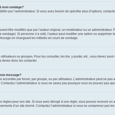
s à mon sondage?
ni par l’administrateur. Si vous avez besoin de spécifier plus d’options, contacte
t être modifiés que par l’auteur original, un modérateur ou un administrateur. P
é le sondage). Si personne n’a voté, l’auteur peut modifier une option ou supprimer 
 trucage en changeant les intitulés en cours de sondage.
utilisateurs ou groupes. Pour les consulter, les lire, y poster, etc., vous devez av
s devez donc les contacter.
 à mon message?
être accordée par forum, par groupe, ou par utilisateur. L’administrateur peut ne pas a
 Contactez l’administrateur si vous ne savez pas pourquoi vous ne pouvez pas ajoute
ègles pour son site. Si vous avez dérogé à une règle, vous pouvez recevoir un ave
sements d’un site donné. Contactez l’administrateur si vous ne comprenez pas les 