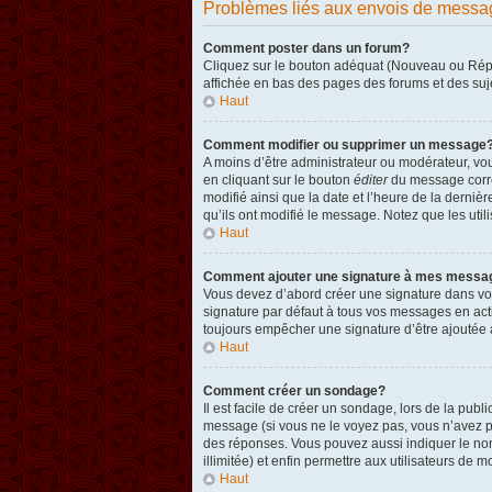
Problèmes liés aux envois de messa
Comment poster dans un forum?
Cliquez sur le bouton adéquat (Nouveau ou Répon
affichée en bas des pages des forums et des su
Haut
Comment modifier ou supprimer un message
A moins d’être administrateur ou modérateur, v
en cliquant sur le bouton
éditer
du message corres
modifié ainsi que la date et l’heure de la derni
qu’ils ont modifié le message. Notez que les ut
Haut
Comment ajouter une signature à mes messa
Vous devez d’abord créer une signature dans vot
signature par défaut à tous vos messages en act
toujours empêcher une signature d’être ajouté
Haut
Comment créer un sondage?
Il est facile de créer un sondage, lors de la pub
message (si vous ne le voyez pas, vous n’avez p
des réponses. Vous pouvez aussi indiquer le nombr
illimitée) et enfin permettre aux utilisateurs de mo
Haut