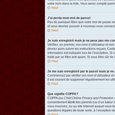
votre nom dans la liste. Vous serez compté parmi l
Haut
J’ai perdu mon mot de passe!
Pas de panique! Bien que votre mot de passe ne pu
et vous devriez pouvoir à nouveau vous connect
Haut
Je suis enregistré mais je ne peux pas me co
Vérifiez, en premier, vos nom d’utilisateur et mot
devrez alors suivre les instructions reçues. Cer
information est indiquée lors de l’inscription. Si
traité par un filtre anti-spam. Si vous êtes sûr de
Haut
Je me suis enregistré par le passé mais je ne
Commencez par vérifier vos nom d’utilisateur et m
il est courant de supprimer régulièrement les util
Haut
Que signifie COPPA?
COPPA (ou
Child Online Privacy and Protection 
consentement
écrit
des parents (ou d’un tuteur l
vous inscrivez, ou au site Internet auquel vous 
questions légales de toute sorte, à l’exception d
Haut