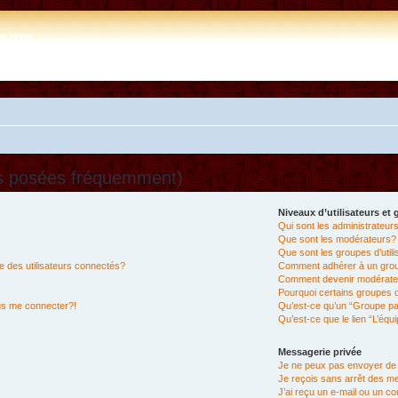
e.com
ns posées fréquemment)
Niveaux d’utilisateurs et
Qui sont les administrateur
Que sont les modérateurs?
Que sont les groupes d’util
 des utilisateurs connectés?
Comment adhérer à un group
Comment devenir modérate
Pourquoi certains groupes d
lus me connecter?!
Qu’est-ce qu’un “Groupe pa
Qu’est-ce que le lien “L’équ
Messagerie privée
Je ne peux pas envoyer de
Je reçois sans arrêt des m
J’ai reçu un e-mail ou un cou