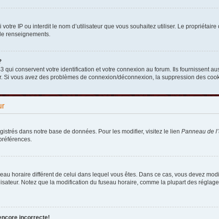
nni votre IP ou interdit le nom d’utilisateur que vous souhaitez utiliser. Le propriéta
 de renseignements.
?
qui conservent votre identification et votre connexion au forum. Ils fournissent aus
teur. Si vous avez des problèmes de connexion/déconnexion, la suppression des cooki
ur
egistrés dans notre base de données. Pour les modifier, visitez le lien
Panneau de l’u
préférences.
fuseau horaire différent de celui dans lequel vous êtes. Dans ce cas, vous devez mod
lisateur. Notez que la modification du fuseau horaire, comme la plupart des réglages
encore incorrecte!