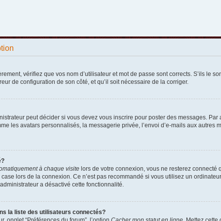
ption
ement, vérifiez que vos nom d’utilisateur et mot de passe sont corrects. S’ils le sont
reur de configuration de son côté, et qu’il soit nécessaire de la corriger.
strateur peut décider si vous devez vous inscrire pour poster des messages. Par ail
e les avatars personnalisés, la messagerie privée, l’envoi d’e-mails aux autres me
é?
omatiquement à chaque visite
lors de votre connexion, vous ne resterez connecté 
 case lors de la connexion. Ce n’est pas recommandé si vous utilisez un ordinateur p
administrateur a désactivé cette fonctionnalité.
la liste des utilisateurs connectés?
r, onglet “Préférences du forum”, l’option
Cacher mon statut en ligne
. Mettez cette