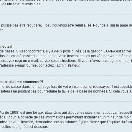
es utilisateurs invisibles.
isse pas être récupéré, il peut toutefois être réinitialisé. Pour cela, sur la page 
er.
nnecter!
 de passe. S’ils sont corrects, il y a deux possibilités. Si la gestion COPPA est activ
tains forums nécessitent que toute nouvelle inscription soit activée par vous-même 
 vous avez reçu un e-mail, suivez ses instructions. Si vous n’avez pas reçu d’e-mail,
 l’adresse e-mail fournie, contactez l’administrateur.
 peux plus me connecter?!
ot de passe dans l’e-mail reçu lors de votre inscription et réessayez. Il est possibl
isateurs ne postant pas pour réduire la taille de la base de données. Si cela vous ar
Act
de 1998) est une loi aux Etats-Unis qui dit que les sites Internet pouvant recuei
égal) pour la collecte de ces informations permettant d’identifier un mineur de moi
tentez de vous inscrire, demandez une assistance légale. Notez que l’équipe du foru
e celles soulignées ci-dessous.