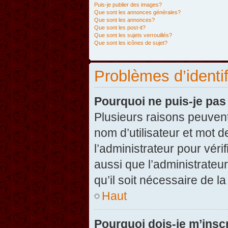
Puis-je publier des images?
Que sont les annonces générales?
Que sont les annonces?
Que sont les post-it?
Que sont les sujets verrouillés?
Que sont les icônes de sujet?
Problèmes d’identifi
Pourquoi ne puis-je pa
Plusieurs raisons peuvent
nom d’utilisateur et mot d
l’administrateur pour véri
aussi que l’administrateur
qu’il soit nécessaire de la
Haut
Pourquoi dois-je m’inscr