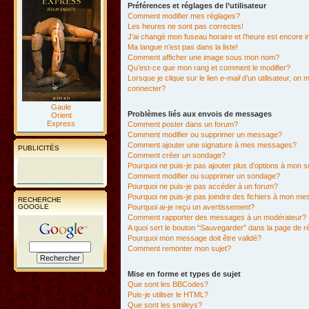
Préférences et réglages de l’utilisateur
Comment modifier mes réglages?
Les heures ne sont pas correctes!
J’ai changé mon fuseau horaire et l’heure est encore i
Ma langue n’est pas dans la liste!
Comment afficher une image sous mon nom?
Qu’est-ce que mon rang et comment le modifier?
Lorsque je clique sur le lien
e-mail
d’un utilisateur, o
connecter?
Gaule
Problèmes liés aux envois de messages
Orient
Express
Comment poster dans un forum?
Comment modifier ou supprimer un message?
Comment ajouter une signature à mes messages?
PUBLICITÉS
Comment créer un sondage?
Pourquoi ne puis-je pas ajouter plus d’options à mon
Comment modifier ou supprimer un sondage?
Pourquoi ne puis-je pas accéder à un forum?
Pourquoi ne puis-je pas joindre des fichiers à mon m
RECHERCHE
GOOGLE
Pourquoi ai-je reçu un avertissement?
Comment rapporter des messages à un modérateur?
A quoi sert le bouton “Sauvegarder” dans la page de 
Pourquoi mon message doit être validé?
Comment remonter mon sujet?
Mise en forme et types de sujet
Que sont les BBCodes?
Puis-je utiliser le HTML?
Que sont les smileys?