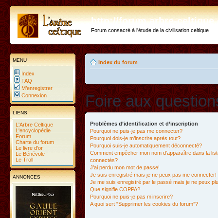
http://forum.arbre-celtiqu
Forum consacré à l'étude de la civilisation celtique
MENU
Index du forum
Index
FAQ
M’enregistrer
Foire aux questio
Connexion
LIENS
Problèmes d’identification et d’inscription
L'Arbre Celtique
L'encyclopédie
Pourquoi ne puis-je pas me connecter?
Forum
Pourquoi dois-je m’inscrire après tout?
Charte du forum
Pourquoi suis-je automatiquement déconnecté?
Le livre d'or
Comment empêcher mon nom d’apparaître dans la liste
Le Bénévole
Le Troll
connectés?
J’ai perdu mon mot de passe!
Je suis enregistré mais je ne peux pas me connecter!
ANNONCES
Je me suis enregistré par le passé mais je ne peux p
Que signifie COPPA?
Pourquoi ne puis-je pas m’inscrire?
A quoi sert “Supprimer les cookies du forum”?