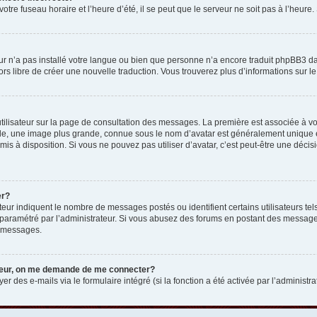
otre fuseau horaire et l’heure d’été, il se peut que le serveur ne soit pas à l’heure
eur n’a pas installé votre langue ou bien que personne n’a encore traduit phpBB3 d
lors libre de créer une nouvelle traduction. Vous trouverez plus d’informations sur l
tilisateur sur la page de consultation des messages. La première est associée à v
e, une image plus grande, connue sous le nom d’avatar est généralement unique et p
 mis à disposition. Si vous ne pouvez pas utiliser d’avatar, c’est peut-être une déc
er?
teur indiquent le nombre de messages postés ou identifient certains utilisateurs t
 est paramétré par l’administrateur. Si vous abusez des forums en postant des messa
e messages.
ateur, on me demande de me connecter?
er des e-mails via le formulaire intégré (si la fonction a été activée par l’administr