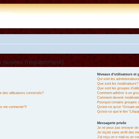
e.com
ns posées fréquemment)
Niveaux d’utilisateurs et
Qui sont les administrateur
Que sont les modérateurs?
Que sont les groupes d’util
 des utilisateurs connectés?
Comment adhérer à un group
Comment devenir modérate
Pourquoi certains groupes d
lus me connecter?!
Qu’est-ce qu’un “Groupe pa
Qu’est-ce que le lien “L’équ
Messagerie privée
Je ne peux pas envoyer de
Je reçois sans arrêt des m
J’ai reçu un e-mail ou un cou