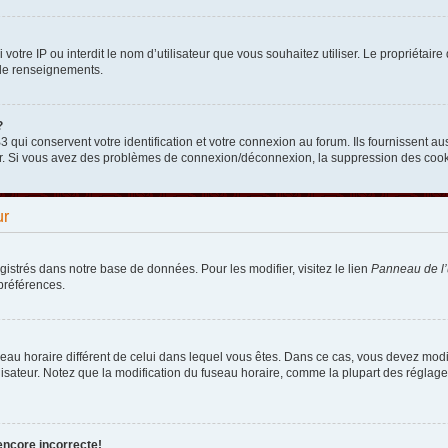
nni votre IP ou interdit le nom d’utilisateur que vous souhaitez utiliser. Le propriéta
 de renseignements.
?
qui conservent votre identification et votre connexion au forum. Ils fournissent aus
teur. Si vous avez des problèmes de connexion/déconnexion, la suppression des cooki
ur
egistrés dans notre base de données. Pour les modifier, visitez le lien
Panneau de l’u
préférences.
fuseau horaire différent de celui dans lequel vous êtes. Dans ce cas, vous devez mod
lisateur. Notez que la modification du fuseau horaire, comme la plupart des réglages
encore incorrecte!