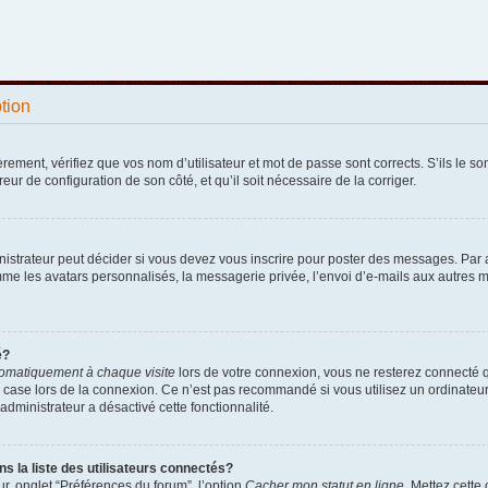
ption
ement, vérifiez que vos nom d’utilisateur et mot de passe sont corrects. S’ils le sont
reur de configuration de son côté, et qu’il soit nécessaire de la corriger.
strateur peut décider si vous devez vous inscrire pour poster des messages. Par ail
e les avatars personnalisés, la messagerie privée, l’envoi d’e-mails aux autres me
é?
omatiquement à chaque visite
lors de votre connexion, vous ne resterez connecté 
 case lors de la connexion. Ce n’est pas recommandé si vous utilisez un ordinateur p
administrateur a désactivé cette fonctionnalité.
la liste des utilisateurs connectés?
r, onglet “Préférences du forum”, l’option
Cacher mon statut en ligne
. Mettez cette