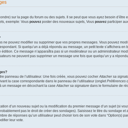
ges
dre) sur la page du forum ou des sujets. Il se peut que vous ayez besoin d’être en
jets, exemple: Vous
pouvez
poster des nouveaux sujets, Vous
pouvez
participer aux
?
ous ne pouvez modifier ou supprimer que vos propres messages. Vous pouvez modif
pondant. Si quelqu’un a déjà répondu au message, un petit texte s’affichera en bas
ère édition. Ce message n’apparaîtra pas si un modérateur ou un administrateur modif
ilisateurs ne peuvent pas supprimer un message une fois que quelqu’un y a répondu
ges?
re panneau de l’utilisateur. Une fois créée, vous pouvez cocher
Attacher sa signat
ivant la case correspondante dans le panneau de l’utilisateur (onglet
Préférences d
e à un message en décochant la case
Attacher sa signature
dans le formulaire de r
lication d’un nouveau sujet ou la modification du premier message d’un sujet (si vou
robablement pas le droit de créer des sondages). Saisissez le titre du sondage et
e de réponses qu’un utilisateur peut choisir lors de son vote dans “Option(s) par l
difier leur vote.