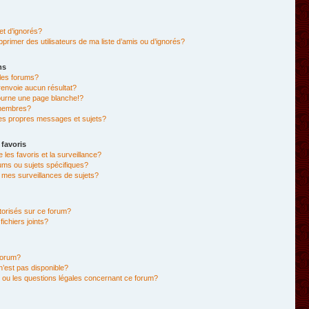
et d’ignorés?
primer des utilisateurs de ma liste d’amis ou d’ignorés?
ms
les forums?
envoie aucun résultat?
ourne une page blanche!?
membres?
es propres messages et sujets?
 favoris
e les favoris et la surveillance?
ums ou sujets spécifiques?
mes surveillances de sujets?
utorisés sur ce forum?
chiers joints?
forum?
 n’est pas disponible?
 ou les questions légales concernant ce forum?