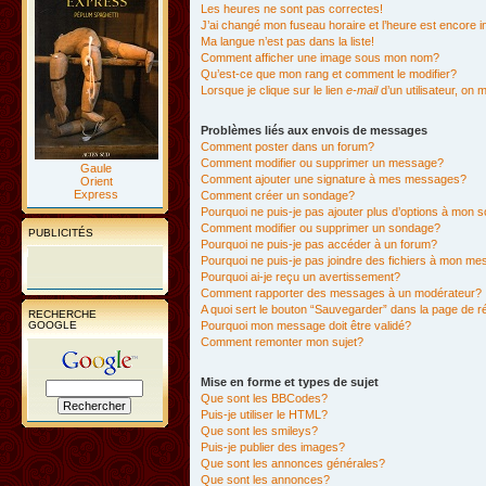
Les heures ne sont pas correctes!
J’ai changé mon fuseau horaire et l’heure est encore i
Ma langue n’est pas dans la liste!
Comment afficher une image sous mon nom?
Qu’est-ce que mon rang et comment le modifier?
Lorsque je clique sur le lien
e-mail
d’un utilisateur, o
Problèmes liés aux envois de messages
Comment poster dans un forum?
Comment modifier ou supprimer un message?
Gaule
Comment ajouter une signature à mes messages?
Orient
Express
Comment créer un sondage?
Pourquoi ne puis-je pas ajouter plus d’options à mon
Comment modifier ou supprimer un sondage?
PUBLICITÉS
Pourquoi ne puis-je pas accéder à un forum?
Pourquoi ne puis-je pas joindre des fichiers à mon m
Pourquoi ai-je reçu un avertissement?
Comment rapporter des messages à un modérateur?
A quoi sert le bouton “Sauvegarder” dans la page de 
RECHERCHE
GOOGLE
Pourquoi mon message doit être validé?
Comment remonter mon sujet?
Mise en forme et types de sujet
Que sont les BBCodes?
Puis-je utiliser le HTML?
Que sont les smileys?
Puis-je publier des images?
Que sont les annonces générales?
Que sont les annonces?