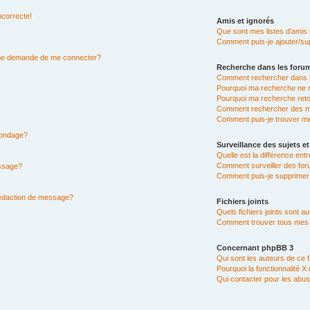
ncorrecte!
Amis et ignorés
Que sont mes listes d’amis 
Comment puis-je ajouter/sup
n me demande de me connecter?
Recherche dans les foru
Comment rechercher dans 
Pourquoi ma recherche ne r
Pourquoi ma recherche ret
Comment rechercher des 
Comment puis-je trouver m
 sondage?
Surveillance des sujets et
Quelle est la différence entr
Comment surveiller des for
essage?
Comment puis-je supprimer 
rédaction de message?
Fichiers joints
Quels fichiers joints sont a
Comment trouver tous mes fi
Concernant phpBB 3
Qui sont les auteurs de ce 
Pourquoi la fonctionnalité X
Qui contacter pour les abus