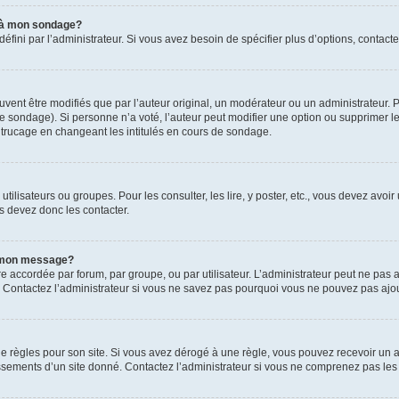
s à mon sondage?
ni par l’administrateur. Si vous avez besoin de spécifier plus d’options, contacte
t être modifiés que par l’auteur original, un modérateur ou un administrateur. P
é le sondage). Si personne n’a voté, l’auteur peut modifier une option ou supprimer 
 trucage en changeant les intitulés en cours de sondage.
utilisateurs ou groupes. Pour les consulter, les lire, y poster, etc., vous devez av
s devez donc les contacter.
 à mon message?
être accordée par forum, par groupe, ou par utilisateur. L’administrateur peut ne pas a
 Contactez l’administrateur si vous ne savez pas pourquoi vous ne pouvez pas ajoute
ègles pour son site. Si vous avez dérogé à une règle, vous pouvez recevoir un ave
sements d’un site donné. Contactez l’administrateur si vous ne comprenez pas les 