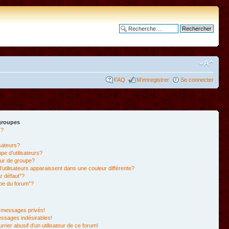
Recherche avancée
FAQ
M’enregistrer
Se connecter
 groupes
s?
isateurs?
e d’utilisateurs?
ur de groupe?
’utilisateurs apparaissent dans une couleur différente?
r défaut”?
ipe du forum”?
 messages privés!
essages indésirables!
rrier abusif d’un utilisateur de ce forum!