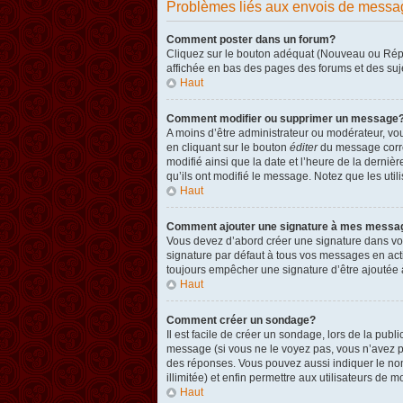
Problèmes liés aux envois de messa
Comment poster dans un forum?
Cliquez sur le bouton adéquat (Nouveau ou Répon
affichée en bas des pages des forums et des su
Haut
Comment modifier ou supprimer un message
A moins d’être administrateur ou modérateur, v
en cliquant sur le bouton
éditer
du message corres
modifié ainsi que la date et l’heure de la derni
qu’ils ont modifié le message. Notez que les ut
Haut
Comment ajouter une signature à mes messa
Vous devez d’abord créer une signature dans vot
signature par défaut à tous vos messages en act
toujours empêcher une signature d’être ajouté
Haut
Comment créer un sondage?
Il est facile de créer un sondage, lors de la pub
message (si vous ne le voyez pas, vous n’avez p
des réponses. Vous pouvez aussi indiquer le nombr
illimitée) et enfin permettre aux utilisateurs de mo
Haut