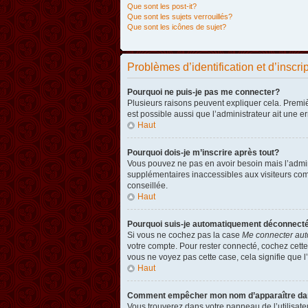
Que sont les post-it?
Que sont les sujets verrouillés?
Que sont les icônes de sujet?
Problèmes d’identification et d’inscri
Pourquoi ne puis-je pas me connecter?
Plusieurs raisons peuvent expliquer cela. Premièr
est possible aussi que l’administrateur ait une er
Haut
Pourquoi dois-je m’inscrire après tout?
Vous pouvez ne pas en avoir besoin mais l’admini
supplémentaires inaccessibles aux visiteurs comm
conseillée.
Haut
Pourquoi suis-je automatiquement déconnect
Si vous ne cochez pas la case
Me connecter aut
votre compte. Pour rester connecté, cochez cette
vous ne voyez pas cette case, cela signifie que l’
Haut
Comment empêcher mon nom d’apparaître dans 
Vous trouverez dans votre panneau de l’utilisateu