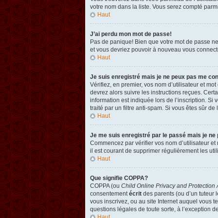
votre nom dans la liste. Vous serez compté parmi l
Haut
J’ai perdu mon mot de passe!
Pas de panique! Bien que votre mot de passe ne pu
et vous devriez pouvoir à nouveau vous connect
Haut
Je suis enregistré mais je ne peux pas me co
Vérifiez, en premier, vos nom d’utilisateur et mot
devrez alors suivre les instructions reçues. Cer
information est indiquée lors de l’inscription. Si
traité par un filtre anti-spam. Si vous êtes sûr de
Haut
Je me suis enregistré par le passé mais je ne
Commencez par vérifier vos nom d’utilisateur et m
il est courant de supprimer régulièrement les util
Haut
Que signifie COPPA?
COPPA (ou
Child Online Privacy and Protection 
consentement
écrit
des parents (ou d’un tuteur l
vous inscrivez, ou au site Internet auquel vous 
questions légales de toute sorte, à l’exception d
Haut