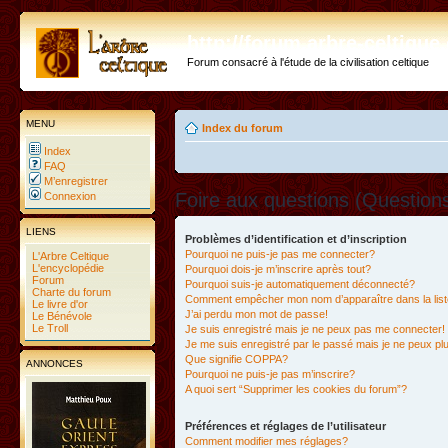
http://forum.arbre-celtiqu
Forum consacré à l'étude de la civilisation celtique
MENU
Index du forum
Index
FAQ
M’enregistrer
Foire aux questions (Questio
Connexion
LIENS
Problèmes d’identification et d’inscription
Pourquoi ne puis-je pas me connecter?
L'Arbre Celtique
L'encyclopédie
Pourquoi dois-je m’inscrire après tout?
Forum
Pourquoi suis-je automatiquement déconnecté?
Charte du forum
Comment empêcher mon nom d’apparaître dans la liste
Le livre d'or
J’ai perdu mon mot de passe!
Le Bénévole
Le Troll
Je suis enregistré mais je ne peux pas me connecter!
Je me suis enregistré par le passé mais je ne peux p
Que signifie COPPA?
ANNONCES
Pourquoi ne puis-je pas m’inscrire?
A quoi sert “Supprimer les cookies du forum”?
Préférences et réglages de l’utilisateur
Comment modifier mes réglages?