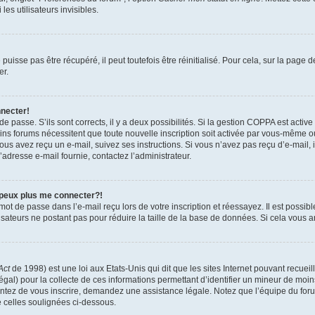
es utilisateurs invisibles.
isse pas être récupéré, il peut toutefois être réinitialisé. Pour cela, sur la page 
er.
nnecter!
 de passe. S’ils sont corrects, il y a deux possibilités. Si la gestion COPPA est activ
tains forums nécessitent que toute nouvelle inscription soit activée par vous-même 
 vous avez reçu un e-mail, suivez ses instructions. Si vous n’avez pas reçu d’e-mail,
 l’adresse e-mail fournie, contactez l’administrateur.
 peux plus me connecter?!
ot de passe dans l’e-mail reçu lors de votre inscription et réessayez. Il est possibl
isateurs ne postant pas pour réduire la taille de la base de données. Si cela vous ar
Act
de 1998) est une loi aux Etats-Unis qui dit que les sites Internet pouvant recuei
égal) pour la collecte de ces informations permettant d’identifier un mineur de moi
tentez de vous inscrire, demandez une assistance légale. Notez que l’équipe du foru
e celles soulignées ci-dessous.