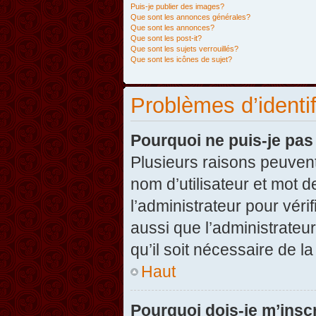
Puis-je publier des images?
Que sont les annonces générales?
Que sont les annonces?
Que sont les post-it?
Que sont les sujets verrouillés?
Que sont les icônes de sujet?
Problèmes d’identifi
Pourquoi ne puis-je pa
Plusieurs raisons peuvent
nom d’utilisateur et mot d
l’administrateur pour véri
aussi que l’administrateur
qu’il soit nécessaire de la
Haut
Pourquoi dois-je m’inscr