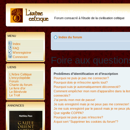
http://forum.arbre-celtiqu
Forum consacré à l'étude de la civilisation celtique
MENU
Index du forum
Index
FAQ
M’enregistrer
Foire aux questio
Connexion
LIENS
Problèmes d’identification et d’inscription
L'Arbre Celtique
L'encyclopédie
Pourquoi ne puis-je pas me connecter?
Forum
Pourquoi dois-je m’inscrire après tout?
Charte du forum
Pourquoi suis-je automatiquement déconnecté?
Le livre d'or
Comment empêcher mon nom d’apparaître dans la liste
Le Bénévole
Le Troll
connectés?
J’ai perdu mon mot de passe!
Je suis enregistré mais je ne peux pas me connecter!
ANNONCES
Je me suis enregistré par le passé mais je ne peux p
Que signifie COPPA?
Pourquoi ne puis-je pas m’inscrire?
A quoi sert “Supprimer les cookies du forum”?