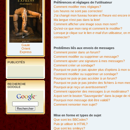
Préférences et réglages de l’utilisateur
Comment modifier mes réglages?
Les heures ne sont pas correctes!
J’ai changé mon fuseau horaire et l’heure est encore i
Ma langue n’est pas dans la liste!
Comment afficher une image sous mon nom?
Qu’est-ce que mon rang et comment le modifier?
Lorsque je clique sur le lien
e-mail
d’un utilisateur, o
connecter?
Gaule
Problèmes liés aux envois de messages
Orient
Express
Comment poster dans un forum?
Comment modifier ou supprimer un message?
Comment ajouter une signature à mes messages?
PUBLICITÉS
Comment créer un sondage?
Pourquoi ne puis-je pas ajouter plus d’options à mon
Comment modifier ou supprimer un sondage?
Pourquoi ne puis-je pas accéder à un forum?
Pourquoi ne puis-je pas joindre des fichiers à mon m
RECHERCHE
GOOGLE
Pourquoi ai-je reçu un avertissement?
Comment rapporter des messages à un modérateur?
A quoi sert le bouton “Sauvegarder” dans la page de 
Pourquoi mon message doit être validé?
Comment remonter mon sujet?
Mise en forme et types de sujet
Que sont les BBCodes?
Puis-je utiliser le HTML?
Que sont les smileys?