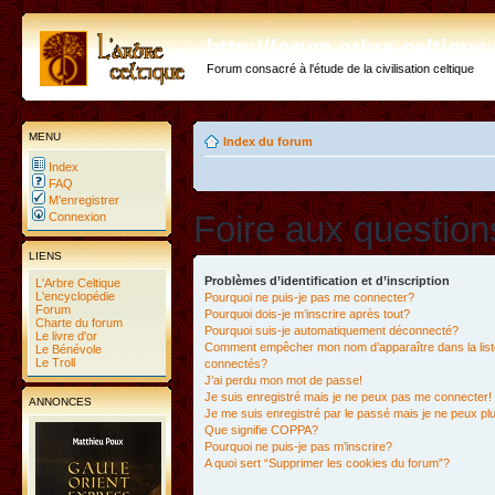
http://forum.arbre-celtiqu
Forum consacré à l'étude de la civilisation celtique
MENU
Index du forum
Index
FAQ
M’enregistrer
Foire aux questio
Connexion
LIENS
Problèmes d’identification et d’inscription
L'Arbre Celtique
L'encyclopédie
Pourquoi ne puis-je pas me connecter?
Forum
Pourquoi dois-je m’inscrire après tout?
Charte du forum
Pourquoi suis-je automatiquement déconnecté?
Le livre d'or
Comment empêcher mon nom d’apparaître dans la liste
Le Bénévole
Le Troll
connectés?
J’ai perdu mon mot de passe!
Je suis enregistré mais je ne peux pas me connecter!
ANNONCES
Je me suis enregistré par le passé mais je ne peux p
Que signifie COPPA?
Pourquoi ne puis-je pas m’inscrire?
A quoi sert “Supprimer les cookies du forum”?