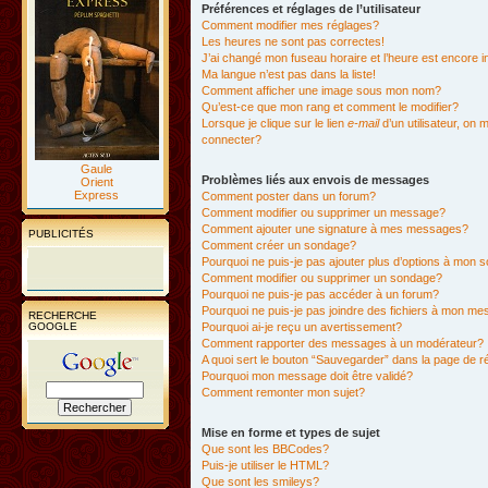
Préférences et réglages de l’utilisateur
Comment modifier mes réglages?
Les heures ne sont pas correctes!
J’ai changé mon fuseau horaire et l’heure est encore i
Ma langue n’est pas dans la liste!
Comment afficher une image sous mon nom?
Qu’est-ce que mon rang et comment le modifier?
Lorsque je clique sur le lien
e-mail
d’un utilisateur, o
connecter?
Gaule
Problèmes liés aux envois de messages
Orient
Express
Comment poster dans un forum?
Comment modifier ou supprimer un message?
Comment ajouter une signature à mes messages?
PUBLICITÉS
Comment créer un sondage?
Pourquoi ne puis-je pas ajouter plus d’options à mon
Comment modifier ou supprimer un sondage?
Pourquoi ne puis-je pas accéder à un forum?
Pourquoi ne puis-je pas joindre des fichiers à mon m
RECHERCHE
GOOGLE
Pourquoi ai-je reçu un avertissement?
Comment rapporter des messages à un modérateur?
A quoi sert le bouton “Sauvegarder” dans la page de 
Pourquoi mon message doit être validé?
Comment remonter mon sujet?
Mise en forme et types de sujet
Que sont les BBCodes?
Puis-je utiliser le HTML?
Que sont les smileys?