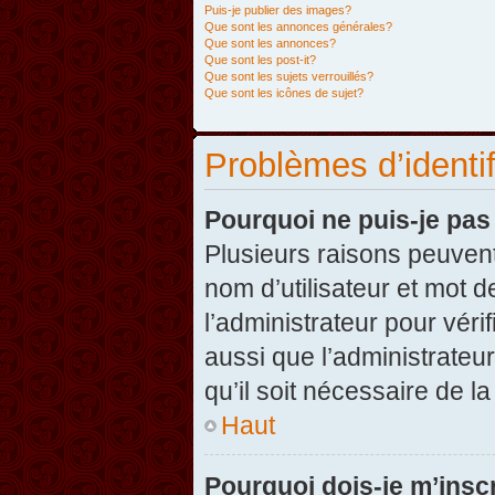
Puis-je publier des images?
Que sont les annonces générales?
Que sont les annonces?
Que sont les post-it?
Que sont les sujets verrouillés?
Que sont les icônes de sujet?
Problèmes d’identifi
Pourquoi ne puis-je pa
Plusieurs raisons peuvent
nom d’utilisateur et mot d
l’administrateur pour véri
aussi que l’administrateur
qu’il soit nécessaire de la
Haut
Pourquoi dois-je m’inscr