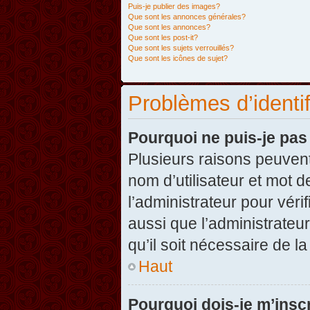
Puis-je publier des images?
Que sont les annonces générales?
Que sont les annonces?
Que sont les post-it?
Que sont les sujets verrouillés?
Que sont les icônes de sujet?
Problèmes d’identifi
Pourquoi ne puis-je pa
Plusieurs raisons peuvent
nom d’utilisateur et mot d
l’administrateur pour véri
aussi que l’administrateur
qu’il soit nécessaire de la
Haut
Pourquoi dois-je m’inscr