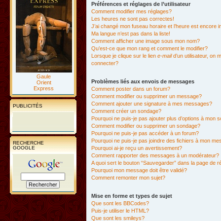
Préférences et réglages de l’utilisateur
Comment modifier mes réglages?
Les heures ne sont pas correctes!
J’ai changé mon fuseau horaire et l’heure est encore i
Ma langue n’est pas dans la liste!
Comment afficher une image sous mon nom?
Qu’est-ce que mon rang et comment le modifier?
Lorsque je clique sur le lien
e-mail
d’un utilisateur, o
connecter?
Gaule
Problèmes liés aux envois de messages
Orient
Express
Comment poster dans un forum?
Comment modifier ou supprimer un message?
Comment ajouter une signature à mes messages?
PUBLICITÉS
Comment créer un sondage?
Pourquoi ne puis-je pas ajouter plus d’options à mon
Comment modifier ou supprimer un sondage?
Pourquoi ne puis-je pas accéder à un forum?
Pourquoi ne puis-je pas joindre des fichiers à mon m
RECHERCHE
GOOGLE
Pourquoi ai-je reçu un avertissement?
Comment rapporter des messages à un modérateur?
A quoi sert le bouton “Sauvegarder” dans la page de 
Pourquoi mon message doit être validé?
Comment remonter mon sujet?
Mise en forme et types de sujet
Que sont les BBCodes?
Puis-je utiliser le HTML?
Que sont les smileys?