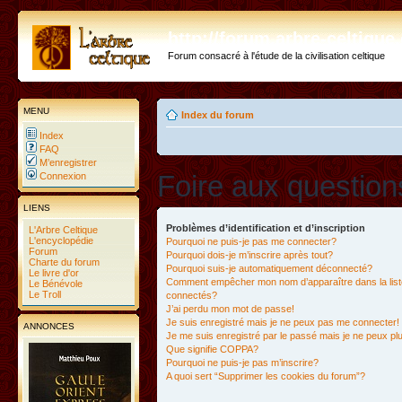
http://forum.arbre-celtiqu
Forum consacré à l'étude de la civilisation celtique
MENU
Index du forum
Index
FAQ
M’enregistrer
Foire aux questio
Connexion
LIENS
Problèmes d’identification et d’inscription
L'Arbre Celtique
L'encyclopédie
Pourquoi ne puis-je pas me connecter?
Forum
Pourquoi dois-je m’inscrire après tout?
Charte du forum
Pourquoi suis-je automatiquement déconnecté?
Le livre d'or
Comment empêcher mon nom d’apparaître dans la liste
Le Bénévole
Le Troll
connectés?
J’ai perdu mon mot de passe!
Je suis enregistré mais je ne peux pas me connecter!
ANNONCES
Je me suis enregistré par le passé mais je ne peux p
Que signifie COPPA?
Pourquoi ne puis-je pas m’inscrire?
A quoi sert “Supprimer les cookies du forum”?