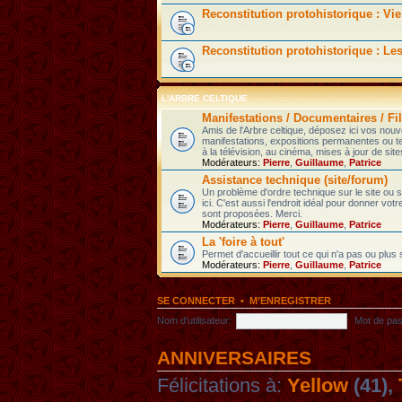
Reconstitution protohistorique : Vie
Reconstitution protohistorique : Le
L'ARBRE CELTIQUE
Manifestations / Documentaires / Fil
Amis de l'Arbre celtique, déposez ici vos nou
manifestations, expositions permanentes ou t
à la télévision, au cinéma, mises à jour de sites
Modérateurs:
Pierre
,
Guillaume
,
Patrice
Assistance technique (site/forum)
Un problème d'ordre technique sur le site ou
ici. C'est aussi l'endroit idéal pour donner votr
sont proposées. Merci.
Modérateurs:
Pierre
,
Guillaume
,
Patrice
La 'foire à tout'
Permet d'accueillir tout ce qui n'a pas ou plus
Modérateurs:
Pierre
,
Guillaume
,
Patrice
SE CONNECTER
•
M’ENREGISTRER
Nom d’utilisateur:
Mot de pas
ANNIVERSAIRES
Félicitations à:
Yellow
(41),