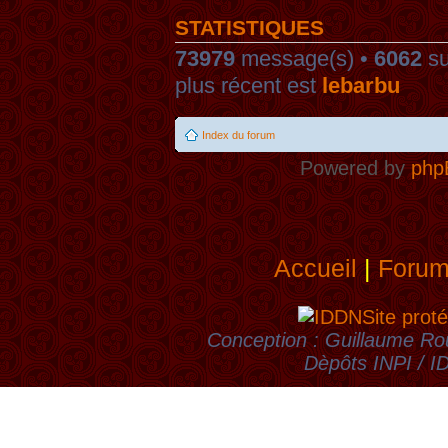
STATISTIQUES
73979
message(s) •
6062
su
plus récent est
lebarbu
Index du forum
Powered by
php
Accueil
|
Foru
Site proté
Conception : Guillaume Rou
Dèpôts INPI / 