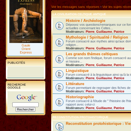
Voir les messages sans réponses
•
Voir les sujets récen
LA CIVILISATION CELTIQUE ANTIQUE
Histoire / Archéologie
Déposez vos questions/remarques sur ce fo
actuelles concernant les Celtes...
Modérateurs:
Pierre
,
Guillaume
,
Patrice
Mythologie / Spiritualité / Religion
Forum consacré aux mythes ainsi qu'aux domain
religion...
Gaule
Modérateurs:
Pierre
,
Guillaume
,
Patrice
Orient
Express
Les grands thèmes celtiques
Comme son nom l'indique, forum consacré au
et histoire...
PUBLICITÉS
Modérateurs:
Pierre
,
Guillaume
,
Patrice
Linguistique
Forum consacré à la linguistique ainsi qu'à la 
Modérateurs:
Pierre
,
Guillaume
,
Patrice
Littérature
RECHERCHE
GOOGLE
Forum permettant de regrouper des fiches de l
Modérateurs:
Pierre
,
Guillaume
,
Patrice
Historiographie
Forum consacré à l'étude de " l'histoire de l'h
rapport avec celui-ci
Modérateurs:
Pierre
,
Guillaume
,
Patrice
RECONSTITUTION PROTOHISTORIQUE
Reconstitution protohistorique : Vi