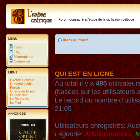
http://forum.arbre-celtiqu
Forum consacré à l'étude de la civilisation celtique
MENU
Index du forum
Index
FAQ
M’enregistrer
Connexion
QUI EST EN LIGNE
LIENS
L'Arbre Celtique
Au total il y a
495
utilisateurs
L'encyclopédie
Forum
(basées sur les utilisateurs 
Charte du forum
Le livre d'or
Le record du nombre d’utilis
Le Bénévole
Le Troll
21:05
ANNONCES
Utilisateurs enregistrés: Auc
Légende:
Administrateurs
,
M