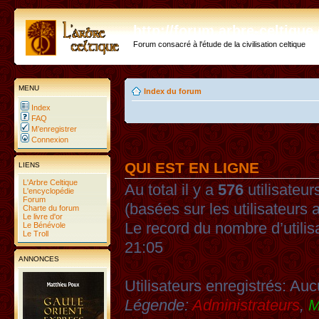
http://forum.arbre-celtiqu
Forum consacré à l'étude de la civilisation celtique
MENU
Index du forum
Index
FAQ
M’enregistrer
Connexion
QUI EST EN LIGNE
LIENS
L'Arbre Celtique
Au total il y a
576
utilisateurs
L'encyclopédie
Forum
(basées sur les utilisateurs 
Charte du forum
Le livre d'or
Le record du nombre d’utilis
Le Bénévole
Le Troll
21:05
ANNONCES
Utilisateurs enregistrés: Auc
Légende:
Administrateurs
,
M