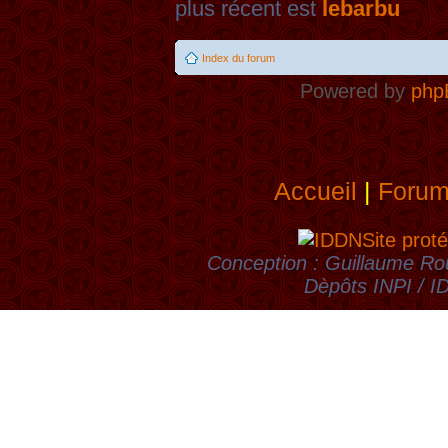
plus récent est
lebarbu
Index du forum
Powered by
php
Accueil
|
Foru
Site proté
Conception : Guillaume Rou
Dèpôts INPI / 