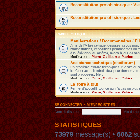
Reconstitution protohistorique : Vie
Reconstitution protohistorique : Le
L'ARBRE CELTIQUE
Manifestations / Documentaires / Fil
Amis de l'Arbre celtique, déposez ici vos nou
manifestations, expositions permanentes ou t
à la télévision, au cinéma, mises à jour de sites
Modérateurs:
Pierre
,
Guillaume
,
Patrice
Assistance technique (site/forum)
Un problème d'ordre technique sur le site ou
ici. C'est aussi l'endroit idéal pour donner votr
sont proposées. Merci.
Modérateurs:
Pierre
,
Guillaume
,
Patrice
La 'foire à tout'
Permet d'accueillir tout ce qui n'a pas ou plus
Modérateurs:
Pierre
,
Guillaume
,
Patrice
SE CONNECTER
•
M’ENREGISTRER
Nom d’utilisateur:
Mot de pas
STATISTIQUES
73979
message(s) •
6062
su