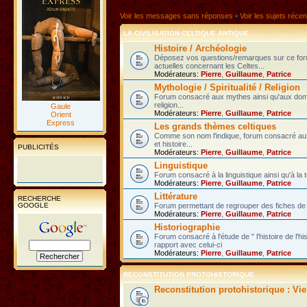
Voir les messages sans réponses
•
Voir les sujets récen
LA CIVILISATION CELTIQUE ANTIQUE
Histoire / Archéologie
Déposez vos questions/remarques sur ce fo
actuelles concernant les Celtes...
Modérateurs:
Pierre
,
Guillaume
,
Patrice
Mythologie / Spiritualité / Religion
Forum consacré aux mythes ainsi qu'aux domain
religion...
Gaule
Modérateurs:
Pierre
,
Guillaume
,
Patrice
Orient
Express
Les grands thèmes celtiques
Comme son nom l'indique, forum consacré au
et histoire...
PUBLICITÉS
Modérateurs:
Pierre
,
Guillaume
,
Patrice
Linguistique
Forum consacré à la linguistique ainsi qu'à la 
Modérateurs:
Pierre
,
Guillaume
,
Patrice
Littérature
RECHERCHE
GOOGLE
Forum permettant de regrouper des fiches de l
Modérateurs:
Pierre
,
Guillaume
,
Patrice
Historiographie
Forum consacré à l'étude de " l'histoire de l'h
rapport avec celui-ci
Modérateurs:
Pierre
,
Guillaume
,
Patrice
RECONSTITUTION PROTOHISTORIQUE
Reconstitution protohistorique : Vi