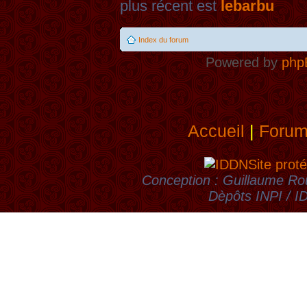
plus récent est
lebarbu
Index du forum
Powered by
php
Accueil
|
Foru
Site proté
Conception : Guillaume Rou
Dèpôts INPI / 