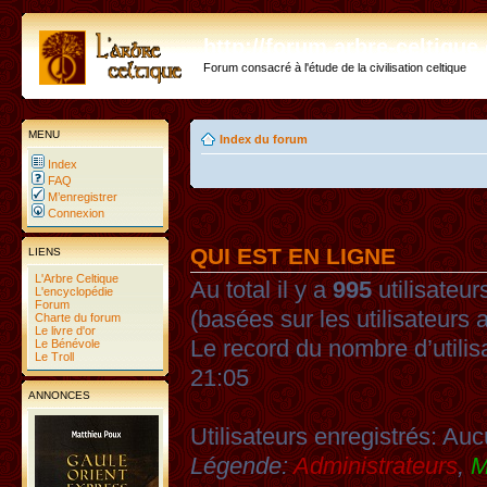
http://forum.arbre-celtiqu
Forum consacré à l'étude de la civilisation celtique
MENU
Index du forum
Index
FAQ
M’enregistrer
Connexion
QUI EST EN LIGNE
LIENS
L'Arbre Celtique
Au total il y a
995
utilisateurs
L'encyclopédie
Forum
(basées sur les utilisateurs 
Charte du forum
Le livre d'or
Le record du nombre d’utilis
Le Bénévole
Le Troll
21:05
ANNONCES
Utilisateurs enregistrés: Auc
Légende:
Administrateurs
,
M