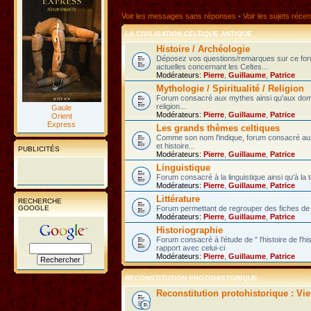
Voir les messages sans réponses
•
Voir les sujets récen
LA CIVILISATION CELTIQUE ANTIQUE
Histoire / Archéologie
Déposez vos questions/remarques sur ce fo
actuelles concernant les Celtes...
Modérateurs:
Pierre
,
Guillaume
,
Patrice
Mythologie / Spiritualité / Religion
Forum consacré aux mythes ainsi qu'aux domain
religion...
Gaule
Modérateurs:
Pierre
,
Guillaume
,
Patrice
Orient
Express
Les grands thèmes celtiques
Comme son nom l'indique, forum consacré au
et histoire...
PUBLICITÉS
Modérateurs:
Pierre
,
Guillaume
,
Patrice
Linguistique
Forum consacré à la linguistique ainsi qu'à la 
Modérateurs:
Pierre
,
Guillaume
,
Patrice
Littérature
RECHERCHE
GOOGLE
Forum permettant de regrouper des fiches de l
Modérateurs:
Pierre
,
Guillaume
,
Patrice
Historiographie
Forum consacré à l'étude de " l'histoire de l'h
rapport avec celui-ci
Modérateurs:
Pierre
,
Guillaume
,
Patrice
RECONSTITUTION PROTOHISTORIQUE
Reconstitution protohistorique : Vi