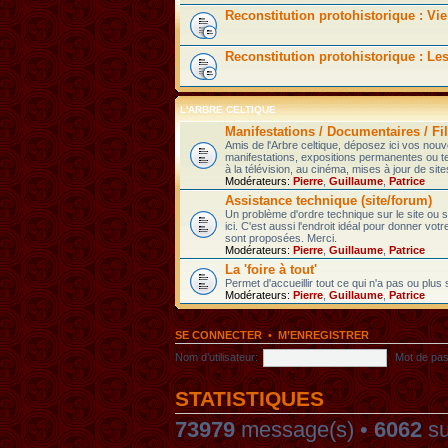
Reconstitution protohistorique : Vie
Reconstitution protohistorique : Le
L'ARBRE CELTIQUE
Manifestations / Documentaires / Fil
Amis de l'Arbre celtique, déposez ici vos nou
manifestations, expositions permanentes ou t
à la télévision, au cinéma, mises à jour de sites
Modérateurs:
Pierre
,
Guillaume
,
Patrice
Assistance technique (site/forum)
Un problème d'ordre technique sur le site ou
ici. C'est aussi l'endroit idéal pour donner votr
sont proposées. Merci.
Modérateurs:
Pierre
,
Guillaume
,
Patrice
La 'foire à tout'
Permet d'accueillir tout ce qui n'a pas ou plus
Modérateurs:
Pierre
,
Guillaume
,
Patrice
SE CONNECTER
•
M’ENREGISTRER
Nom d’utilisateur:
Mot de pas
STATISTIQUES
73979
message(s) •
6062
su