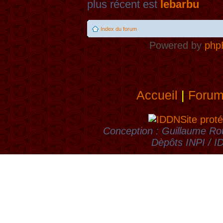
plus récent est
lebarbu
Index du forum
Powered by
php
Accueil
|
Foru
Site proté
Conception : Guillaume Rou
Dèpôts INPI / 