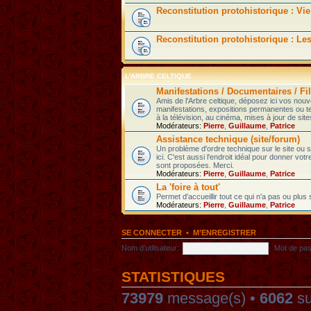
Reconstitution protohistorique : Vie
Reconstitution protohistorique : Le
L'ARBRE CELTIQUE
Manifestations / Documentaires / Fil
Amis de l'Arbre celtique, déposez ici vos nou
manifestations, expositions permanentes ou t
à la télévision, au cinéma, mises à jour de sites
Modérateurs:
Pierre
,
Guillaume
,
Patrice
Assistance technique (site/forum)
Un problème d'ordre technique sur le site ou
ici. C'est aussi l'endroit idéal pour donner votr
sont proposées. Merci.
Modérateurs:
Pierre
,
Guillaume
,
Patrice
La 'foire à tout'
Permet d'accueillir tout ce qui n'a pas ou plus
Modérateurs:
Pierre
,
Guillaume
,
Patrice
SE CONNECTER
•
M’ENREGISTRER
Nom d’utilisateur:
Mot de pas
STATISTIQUES
73979
message(s) •
6062
su