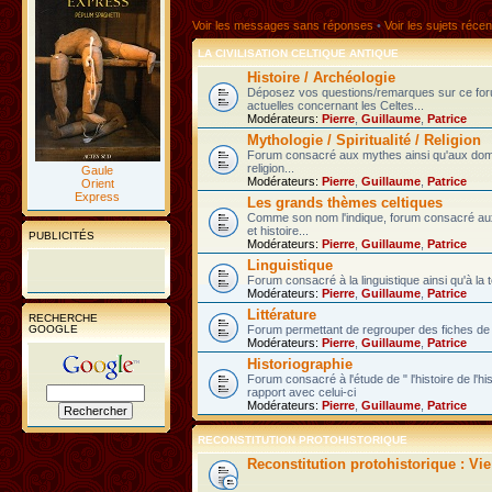
Voir les messages sans réponses
•
Voir les sujets récen
LA CIVILISATION CELTIQUE ANTIQUE
Histoire / Archéologie
Déposez vos questions/remarques sur ce fo
actuelles concernant les Celtes...
Modérateurs:
Pierre
,
Guillaume
,
Patrice
Mythologie / Spiritualité / Religion
Forum consacré aux mythes ainsi qu'aux domain
religion...
Gaule
Modérateurs:
Pierre
,
Guillaume
,
Patrice
Orient
Express
Les grands thèmes celtiques
Comme son nom l'indique, forum consacré au
et histoire...
PUBLICITÉS
Modérateurs:
Pierre
,
Guillaume
,
Patrice
Linguistique
Forum consacré à la linguistique ainsi qu'à la 
Modérateurs:
Pierre
,
Guillaume
,
Patrice
Littérature
RECHERCHE
GOOGLE
Forum permettant de regrouper des fiches de l
Modérateurs:
Pierre
,
Guillaume
,
Patrice
Historiographie
Forum consacré à l'étude de " l'histoire de l'h
rapport avec celui-ci
Modérateurs:
Pierre
,
Guillaume
,
Patrice
RECONSTITUTION PROTOHISTORIQUE
Reconstitution protohistorique : Vi