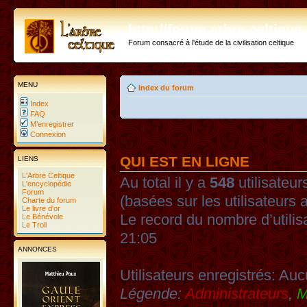
http://forum.arbre-celtiqu
Forum consacré à l'étude de la civilisation celtique
MENU
Index du forum
Index
FAQ
M’enregistrer
Connexion
QUI EST EN LIGNE
LIENS
L'Arbre Celtique
Au total il y a
548
utilisateurs
L'encyclopédie
Forum
(basées sur les utilisateurs 
Charte du forum
Le livre d'or
Le record du nombre d’utilis
Le Bénévole
Le Troll
21:05
ANNONCES
Utilisateurs enregistrés: Auc
Légende:
Administrateurs
,
M