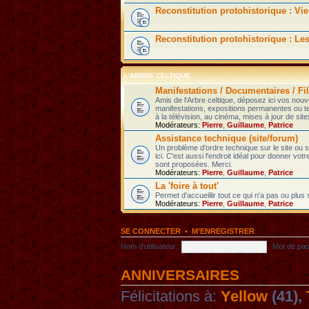
Reconstitution protohistorique : Vie
Reconstitution protohistorique : Le
L'ARBRE CELTIQUE
Manifestations / Documentaires / Fil
Amis de l'Arbre celtique, déposez ici vos nou
manifestations, expositions permanentes ou t
à la télévision, au cinéma, mises à jour de sites
Modérateurs:
Pierre
,
Guillaume
,
Patrice
Assistance technique (site/forum)
Un problème d'ordre technique sur le site ou
ici. C'est aussi l'endroit idéal pour donner votr
sont proposées. Merci.
Modérateurs:
Pierre
,
Guillaume
,
Patrice
La 'foire à tout'
Permet d'accueillir tout ce qui n'a pas ou plus
Modérateurs:
Pierre
,
Guillaume
,
Patrice
SE CONNECTER
•
M’ENREGISTRER
Nom d’utilisateur:
Mot de pas
ANNIVERSAIRES
Félicitations à:
Yellow
(41),