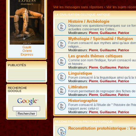
Voir les messages sans réponses
•
Voir les sujets récen
LA CIVILISATION CELTIQUE ANTIQUE
Histoire / Archéologie
Déposez vos questions/remarques sur ce fo
actuelles concernant les Celtes...
Modérateurs:
Pierre
,
Guillaume
,
Patrice
Mythologie / Spiritualité / Religion
Forum consacré aux mythes ainsi qu'aux domain
religion...
Gaule
Modérateurs:
Pierre
,
Guillaume
,
Patrice
Orient
Express
Les grands thèmes celtiques
Comme son nom l'indique, forum consacré au
et histoire...
PUBLICITÉS
Modérateurs:
Pierre
,
Guillaume
,
Patrice
Linguistique
Forum consacré à la linguistique ainsi qu'à la 
Modérateurs:
Pierre
,
Guillaume
,
Patrice
Littérature
RECHERCHE
GOOGLE
Forum permettant de regrouper des fiches de l
Modérateurs:
Pierre
,
Guillaume
,
Patrice
Historiographie
Forum consacré à l'étude de " l'histoire de l'h
rapport avec celui-ci
Modérateurs:
Pierre
,
Guillaume
,
Patrice
RECONSTITUTION PROTOHISTORIQUE
Reconstitution protohistorique : Vi