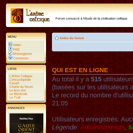
http://forum.arbre-celtiqu
Forum consacré à l'étude de la civilisation celtique
MENU
Index du forum
Index
FAQ
M’enregistrer
Connexion
QUI EST EN LIGNE
LIENS
L'Arbre Celtique
Au total il y a
515
utilisateurs
L'encyclopédie
Forum
(basées sur les utilisateurs 
Charte du forum
Le livre d'or
Le record du nombre d’utilis
Le Bénévole
Le Troll
21:05
ANNONCES
Utilisateurs enregistrés: Auc
Légende:
Administrateurs
,
M