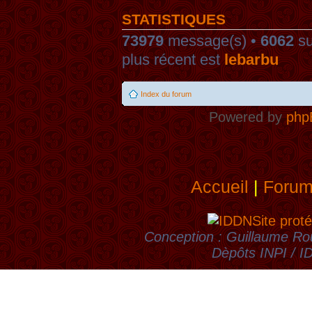
STATISTIQUES
73979
message(s) •
6062
su
plus récent est
lebarbu
Index du forum
Powered by
php
Accueil
|
Foru
Site proté
Conception : Guillaume Rou
Dèpôts INPI / 