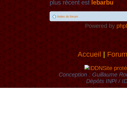
plus récent est
lebarbu
Index du forum
Powered by
php
Accueil
|
Foru
Site proté
Conception : Guillaume Rou
Dèpôts INPI / 