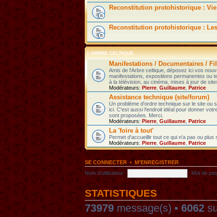
Reconstitution protohistorique : Vie
Reconstitution protohistorique : Le
L'ARBRE CELTIQUE
Manifestations / Documentaires / Fil
Amis de l'Arbre celtique, déposez ici vos nou
manifestations, expositions permanentes ou t
à la télévision, au cinéma, mises à jour de sites
Modérateurs:
Pierre
,
Guillaume
,
Patrice
Assistance technique (site/forum)
Un problème d'ordre technique sur le site ou
ici. C'est aussi l'endroit idéal pour donner votr
sont proposées. Merci.
Modérateurs:
Pierre
,
Guillaume
,
Patrice
La 'foire à tout'
Permet d'accueillir tout ce qui n'a pas ou plus
Modérateurs:
Pierre
,
Guillaume
,
Patrice
SE CONNECTER
•
M’ENREGISTRER
Nom d’utilisateur:
Mot de pas
STATISTIQUES
73979
message(s) •
6062
su