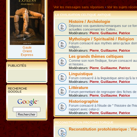
Voir les messages sans réponses
•
Voir les sujets récen
LA CIVILISATION CELTIQUE ANTIQUE
Histoire / Archéologie
Déposez vos questions/remarques sur ce fo
actuelles concernant les Celtes...
Modérateurs:
Pierre
,
Guillaume
,
Patrice
Mythologie / Spiritualité / Religion
Forum consacré aux mythes ainsi qu'aux domain
religion...
Gaule
Modérateurs:
Pierre
,
Guillaume
,
Patrice
Orient
Express
Les grands thèmes celtiques
Comme son nom l'indique, forum consacré au
et histoire...
PUBLICITÉS
Modérateurs:
Pierre
,
Guillaume
,
Patrice
Linguistique
Forum consacré à la linguistique ainsi qu'à la 
Modérateurs:
Pierre
,
Guillaume
,
Patrice
Littérature
RECHERCHE
GOOGLE
Forum permettant de regrouper des fiches de l
Modérateurs:
Pierre
,
Guillaume
,
Patrice
Historiographie
Forum consacré à l'étude de " l'histoire de l'h
rapport avec celui-ci
Modérateurs:
Pierre
,
Guillaume
,
Patrice
RECONSTITUTION PROTOHISTORIQUE
Reconstitution protohistorique : Vi