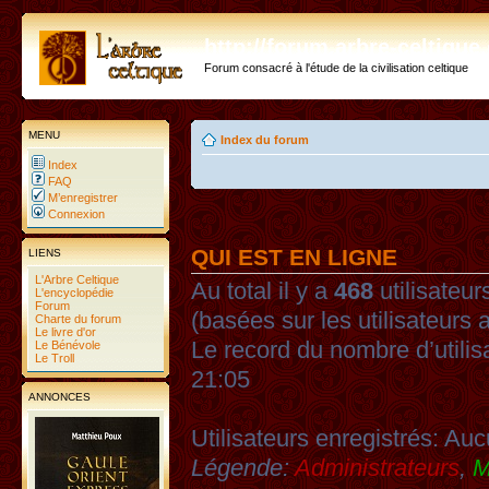
http://forum.arbre-celtiqu
Forum consacré à l'étude de la civilisation celtique
MENU
Index du forum
Index
FAQ
M’enregistrer
Connexion
QUI EST EN LIGNE
LIENS
L'Arbre Celtique
Au total il y a
468
utilisateurs
L'encyclopédie
Forum
(basées sur les utilisateurs 
Charte du forum
Le livre d'or
Le record du nombre d’utilis
Le Bénévole
Le Troll
21:05
ANNONCES
Utilisateurs enregistrés: Auc
Légende:
Administrateurs
,
M