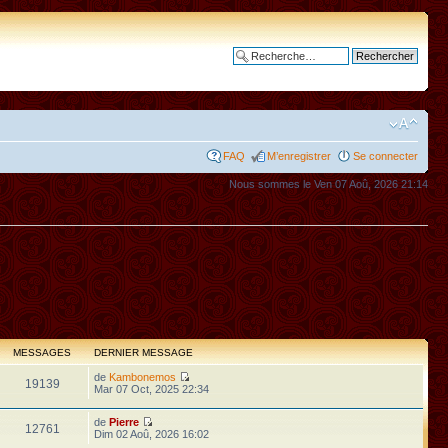
Recherche avancée
FAQ
M’enregistrer
Se connecter
Nous sommes le Ven 07 Aoû, 2026 21:14
MESSAGES
DERNIER MESSAGE
de
Kambonemos
19139
Mar 07 Oct, 2025 22:34
de
Pierre
12761
Dim 02 Aoû, 2026 16:02