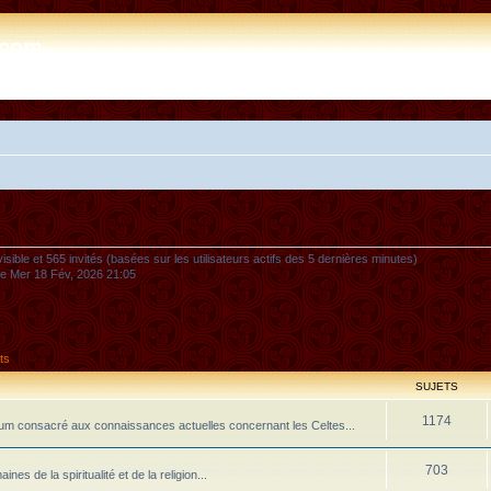
e.com
nvisible et 565 invités (basées sur les utilisateurs actifs des 5 dernières minutes)
 le Mer 18 Fév, 2026 21:05
ts
SUJETS
1174
m consacré aux connaissances actuelles concernant les Celtes...
703
 de la spiritualité et de la religion...