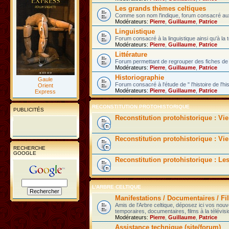
Les grands thèmes celtiques
Comme son nom l'indique, forum consacré aux 
Modérateurs:
Pierre
,
Guillaume
,
Patrice
Linguistique
Forum consacré à la linguistique ainsi qu'à la 
Modérateurs:
Pierre
,
Guillaume
,
Patrice
Littérature
Forum permettant de regrouper des fiches de l
Modérateurs:
Pierre
,
Guillaume
,
Patrice
Historiographie
Gaule
Forum consacré à l'étude de " l'histoire de l'hi
Orient
Modérateurs:
Pierre
,
Guillaume
,
Patrice
Express
RECONSTITUTION PROTOHISTORIQUE
PUBLICITÉS
Reconstitution protohistorique : Vi
Reconstitution protohistorique : Vie
RECHERCHE
GOOGLE
Reconstitution protohistorique : Le
L'ARBRE CELTIQUE
Manifestations / Documentaires / Fil
Amis de l'Arbre celtique, déposez ici vos nou
temporaires, documentaires, films à la télévisi
Modérateurs:
Pierre
,
Guillaume
,
Patrice
Assistance technique (site/forum)