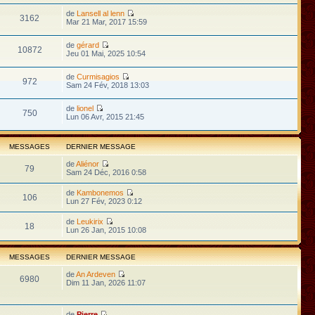
de
Lansell al lenn
3162
Mar 21 Mar, 2017 15:59
de
gérard
10872
Jeu 01 Mai, 2025 10:54
de
Curmisagios
972
Sam 24 Fév, 2018 13:03
de
lionel
750
Lun 06 Avr, 2015 21:45
MESSAGES
DERNIER MESSAGE
de
Aliénor
79
Sam 24 Déc, 2016 0:58
de
Kambonemos
106
Lun 27 Fév, 2023 0:12
de
Leukirix
18
Lun 26 Jan, 2015 10:08
MESSAGES
DERNIER MESSAGE
de
An Ardeven
6980
Dim 11 Jan, 2026 11:07
de
Pierre