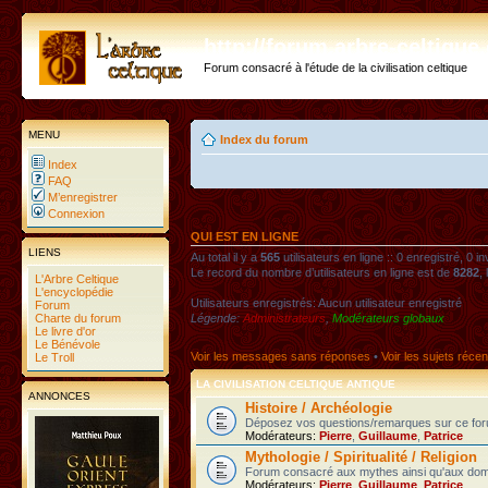
http://forum.arbre-celtiqu
Forum consacré à l'étude de la civilisation celtique
MENU
Index du forum
Index
FAQ
M’enregistrer
Connexion
QUI EST EN LIGNE
LIENS
Au total il y a
565
utilisateurs en ligne :: 0 enregistré, 0 i
Le record du nombre d’utilisateurs en ligne est de
8282
,
L'Arbre Celtique
L'encyclopédie
Utilisateurs enregistrés: Aucun utilisateur enregistré
Forum
Charte du forum
Légende:
Administrateurs
,
Modérateurs globaux
Le livre d'or
Le Bénévole
Voir les messages sans réponses
•
Voir les sujets récen
Le Troll
LA CIVILISATION CELTIQUE ANTIQUE
ANNONCES
Histoire / Archéologie
Déposez vos questions/remarques sur ce foru
Modérateurs:
Pierre
,
Guillaume
,
Patrice
Mythologie / Spiritualité / Religion
Forum consacré aux mythes ainsi qu'aux domaines
Modérateurs:
Pierre
,
Guillaume
,
Patrice