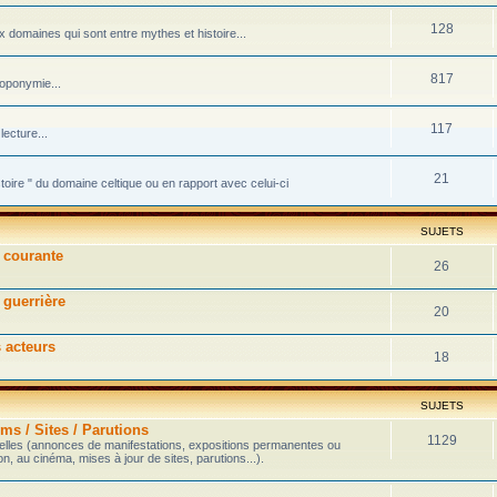
128
domaines qui sont entre mythes et histoire...
817
toponymie...
117
ecture...
21
stoire " du domaine celtique ou en rapport avec celui-ci
SUJETS
e courante
26
 guerrière
20
s acteurs
18
SUJETS
ms / Sites / Parutions
1129
velles (annonces de manifestations, expositions permanentes ou
on, au cinéma, mises à jour de sites, parutions...).