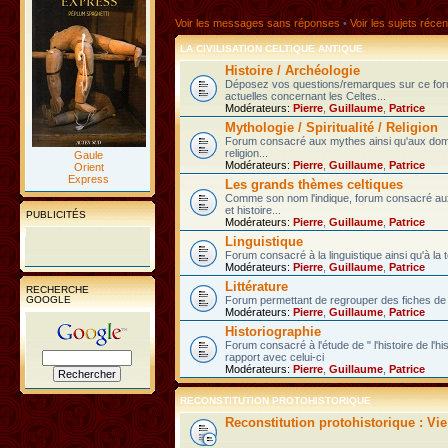
Voir les messages sans réponses
•
Voir les sujets récen
LA CIVILISATION CELTIQUE ANTIQUE
Histoire / Archéologie
Déposez vos questions/remarques sur ce fo
actuelles concernant les Celtes...
Modérateurs:
Pierre
,
Guillaume
,
Patrice
Mythologie / Spiritualité / Religion
Forum consacré aux mythes ainsi qu'aux domain
religion...
Gaule
Modérateurs:
Pierre
,
Guillaume
,
Patrice
Orient
Express
Les grands thèmes celtiques
Comme son nom l'indique, forum consacré au
et histoire...
PUBLICITÉS
Modérateurs:
Pierre
,
Guillaume
,
Patrice
Linguistique
Forum consacré à la linguistique ainsi qu'à la 
Modérateurs:
Pierre
,
Guillaume
,
Patrice
Littérature
RECHERCHE
GOOGLE
Forum permettant de regrouper des fiches de l
Modérateurs:
Pierre
,
Guillaume
,
Patrice
Historiographie
Forum consacré à l'étude de " l'histoire de l'h
rapport avec celui-ci
Modérateurs:
Pierre
,
Guillaume
,
Patrice
RECONSTITUTION PROTOHISTORIQUE
Reconstitution protohistorique : Vi