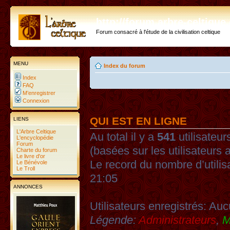
http://forum.arbre-celtiqu
Forum consacré à l'étude de la civilisation celtique
MENU
Index du forum
Index
FAQ
M’enregistrer
Connexion
QUI EST EN LIGNE
LIENS
L'Arbre Celtique
Au total il y a
541
utilisateurs
L'encyclopédie
Forum
(basées sur les utilisateurs 
Charte du forum
Le livre d'or
Le record du nombre d’utilis
Le Bénévole
Le Troll
21:05
ANNONCES
Utilisateurs enregistrés: Auc
Légende:
Administrateurs
,
M