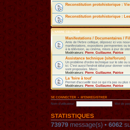
Reconstitution protohistorique : Vie
Reconstitution protohistorique : Le
L'ARBRE CELTIQUE
Manifestations / Documentaires / Fil
Amis de l'Arbre celtique, déposez ici vos nou
manifestations, expositions permanentes ou t
à la télévision, au cinéma, mises à jour de sites
Modérateurs:
Pierre
,
Guillaume
,
Patrice
Assistance technique (site/forum)
Un problème d'ordre technique sur le site ou
ici. C'est aussi l'endroit idéal pour donner votr
sont proposées. Merci.
Modérateurs:
Pierre
,
Guillaume
,
Patrice
La 'foire à tout'
Permet d'accueillir tout ce qui n'a pas ou plus
Modérateurs:
Pierre
,
Guillaume
,
Patrice
SE CONNECTER
•
M’ENREGISTRER
Nom d’utilisateur:
Mot de pas
STATISTIQUES
73979
message(s) •
6062
su