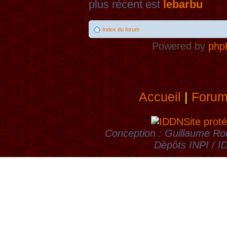
plus récent est
lebarbu
Index du forum
Powered by
php
Accueil
|
Foru
Site proté
Conception : Guillaume Rou
Dèpôts INPI / 