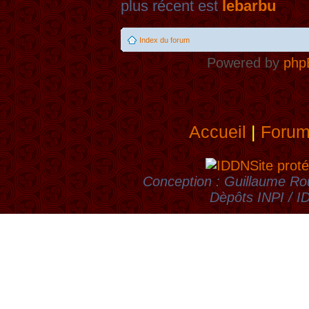
plus récent est
lebarbu
Index du forum
Powered by
php
Accueil
|
Foru
Site proté
Conception : Guillaume Rou
Dèpôts INPI / 