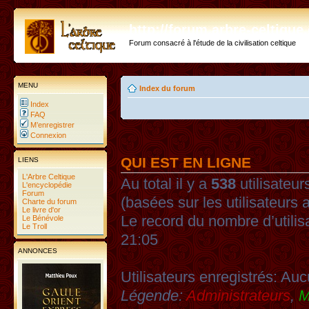
http://forum.arbre-celtiqu
Forum consacré à l'étude de la civilisation celtique
MENU
Index du forum
Index
FAQ
M’enregistrer
Connexion
QUI EST EN LIGNE
LIENS
L'Arbre Celtique
Au total il y a
538
utilisateurs
L'encyclopédie
Forum
(basées sur les utilisateurs 
Charte du forum
Le livre d'or
Le record du nombre d’utilis
Le Bénévole
Le Troll
21:05
ANNONCES
Utilisateurs enregistrés: Auc
Légende:
Administrateurs
,
M