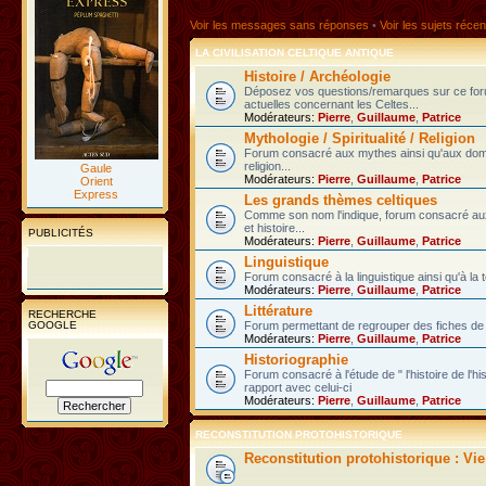
Voir les messages sans réponses
•
Voir les sujets récen
LA CIVILISATION CELTIQUE ANTIQUE
Histoire / Archéologie
Déposez vos questions/remarques sur ce fo
actuelles concernant les Celtes...
Modérateurs:
Pierre
,
Guillaume
,
Patrice
Mythologie / Spiritualité / Religion
Forum consacré aux mythes ainsi qu'aux domain
religion...
Gaule
Modérateurs:
Pierre
,
Guillaume
,
Patrice
Orient
Express
Les grands thèmes celtiques
Comme son nom l'indique, forum consacré au
et histoire...
PUBLICITÉS
Modérateurs:
Pierre
,
Guillaume
,
Patrice
Linguistique
Forum consacré à la linguistique ainsi qu'à la 
Modérateurs:
Pierre
,
Guillaume
,
Patrice
Littérature
RECHERCHE
GOOGLE
Forum permettant de regrouper des fiches de l
Modérateurs:
Pierre
,
Guillaume
,
Patrice
Historiographie
Forum consacré à l'étude de " l'histoire de l'h
rapport avec celui-ci
Modérateurs:
Pierre
,
Guillaume
,
Patrice
RECONSTITUTION PROTOHISTORIQUE
Reconstitution protohistorique : Vi