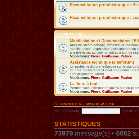
Reconstitution protohistorique : Vie
Reconstitution protohistorique : Le
L'ARBRE CELTIQUE
Manifestations / Documentaires / Fil
Amis de l'Arbre celtique, déposez ici vos nou
manifestations, expositions permanentes ou t
à la télévision, au cinéma, mises à jour de sites
Modérateurs:
Pierre
,
Guillaume
,
Patrice
Assistance technique (site/forum)
Un problème d'ordre technique sur le site ou
ici. C'est aussi l'endroit idéal pour donner votr
sont proposées. Merci.
Modérateurs:
Pierre
,
Guillaume
,
Patrice
La 'foire à tout'
Permet d'accueillir tout ce qui n'a pas ou plus
Modérateurs:
Pierre
,
Guillaume
,
Patrice
SE CONNECTER
•
M’ENREGISTRER
Nom d’utilisateur:
Mot de pas
STATISTIQUES
73979
message(s) •
6062
su