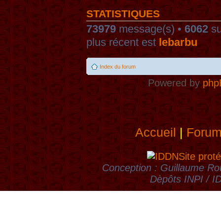
STATISTIQUES
73979
message(s) •
6062
su
plus récent est
lebarbu
Index du forum
Powered by
php
Accueil
|
Foru
Site proté
Conception : Guillaume Rou
Dèpôts INPI / 