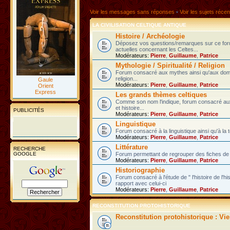
Voir les messages sans réponses
•
Voir les sujets récen
LA CIVILISATION CELTIQUE ANTIQUE
Histoire / Archéologie
Déposez vos questions/remarques sur ce fo
actuelles concernant les Celtes...
Modérateurs:
Pierre
,
Guillaume
,
Patrice
Mythologie / Spiritualité / Religion
Forum consacré aux mythes ainsi qu'aux domain
religion...
Gaule
Modérateurs:
Pierre
,
Guillaume
,
Patrice
Orient
Express
Les grands thèmes celtiques
Comme son nom l'indique, forum consacré au
et histoire...
PUBLICITÉS
Modérateurs:
Pierre
,
Guillaume
,
Patrice
Linguistique
Forum consacré à la linguistique ainsi qu'à la 
Modérateurs:
Pierre
,
Guillaume
,
Patrice
Littérature
RECHERCHE
GOOGLE
Forum permettant de regrouper des fiches de l
Modérateurs:
Pierre
,
Guillaume
,
Patrice
Historiographie
Forum consacré à l'étude de " l'histoire de l'h
rapport avec celui-ci
Modérateurs:
Pierre
,
Guillaume
,
Patrice
RECONSTITUTION PROTOHISTORIQUE
Reconstitution protohistorique : Vi