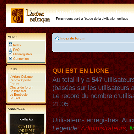
http://forum.arbre-celtiqu
Forum consacré à l'étude de la civilisation celtique
MENU
Index du forum
Index
FAQ
M’enregistrer
Connexion
QUI EST EN LIGNE
LIENS
L'Arbre Celtique
Au total il y a
547
utilisateurs
L'encyclopédie
Forum
(basées sur les utilisateurs 
Charte du forum
Le livre d'or
Le record du nombre d’utilis
Le Bénévole
Le Troll
21:05
ANNONCES
Utilisateurs enregistrés: Auc
Légende:
Administrateurs
,
M