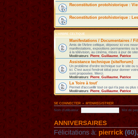
Reconstitution protohistorique : Vie
Reconstitution protohistorique : Le
L'ARBRE CELTIQUE
Manifestations / Documentaires / Fil
Amis de l'Arbre celtique, déposez ici vos nou
manifestations, expositions permanentes ou t
à la télévision, au cinéma, mises à jour de sites
Modérateurs:
Pierre
,
Guillaume
,
Patrice
Assistance technique (site/forum)
Un problème d'ordre technique sur le site ou
ici. C'est aussi l'endroit idéal pour donner votr
sont proposées. Merci.
Modérateurs:
Pierre
,
Guillaume
,
Patrice
La 'foire à tout'
Permet d'accueillir tout ce qui n'a pas ou plus
Modérateurs:
Pierre
,
Guillaume
,
Patrice
SE CONNECTER
•
M’ENREGISTRER
Nom d’utilisateur:
Mot de pas
ANNIVERSAIRES
Félicitations à:
pierrick
(60)