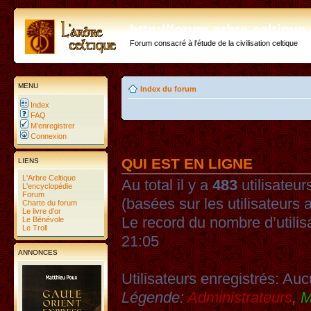
http://forum.arbre-celtiqu
Forum consacré à l'étude de la civilisation celtique
MENU
Index du forum
Index
FAQ
M’enregistrer
Connexion
QUI EST EN LIGNE
LIENS
L'Arbre Celtique
Au total il y a
483
utilisateurs
L'encyclopédie
Forum
(basées sur les utilisateurs 
Charte du forum
Le livre d'or
Le record du nombre d’utilis
Le Bénévole
Le Troll
21:05
ANNONCES
Utilisateurs enregistrés: Auc
Légende:
Administrateurs
,
M