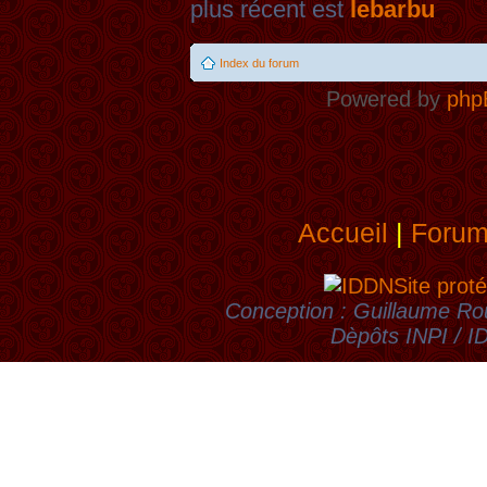
plus récent est
lebarbu
Index du forum
Powered by
php
Accueil
|
Foru
Site proté
Conception : Guillaume Rou
Dèpôts INPI / 