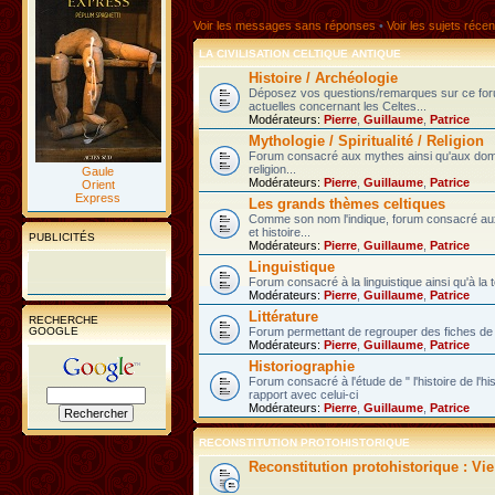
Voir les messages sans réponses
•
Voir les sujets récen
LA CIVILISATION CELTIQUE ANTIQUE
Histoire / Archéologie
Déposez vos questions/remarques sur ce fo
actuelles concernant les Celtes...
Modérateurs:
Pierre
,
Guillaume
,
Patrice
Mythologie / Spiritualité / Religion
Forum consacré aux mythes ainsi qu'aux domain
religion...
Gaule
Modérateurs:
Pierre
,
Guillaume
,
Patrice
Orient
Express
Les grands thèmes celtiques
Comme son nom l'indique, forum consacré au
et histoire...
PUBLICITÉS
Modérateurs:
Pierre
,
Guillaume
,
Patrice
Linguistique
Forum consacré à la linguistique ainsi qu'à la 
Modérateurs:
Pierre
,
Guillaume
,
Patrice
Littérature
RECHERCHE
GOOGLE
Forum permettant de regrouper des fiches de l
Modérateurs:
Pierre
,
Guillaume
,
Patrice
Historiographie
Forum consacré à l'étude de " l'histoire de l'h
rapport avec celui-ci
Modérateurs:
Pierre
,
Guillaume
,
Patrice
RECONSTITUTION PROTOHISTORIQUE
Reconstitution protohistorique : Vi