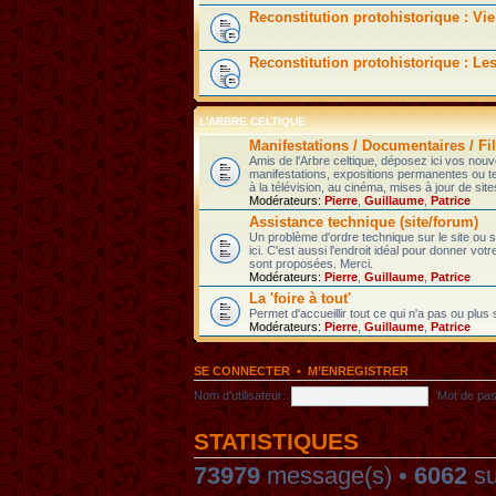
Reconstitution protohistorique : Vie
Reconstitution protohistorique : Le
L'ARBRE CELTIQUE
Manifestations / Documentaires / Fil
Amis de l'Arbre celtique, déposez ici vos nou
manifestations, expositions permanentes ou t
à la télévision, au cinéma, mises à jour de sites
Modérateurs:
Pierre
,
Guillaume
,
Patrice
Assistance technique (site/forum)
Un problème d'ordre technique sur le site ou
ici. C'est aussi l'endroit idéal pour donner votr
sont proposées. Merci.
Modérateurs:
Pierre
,
Guillaume
,
Patrice
La 'foire à tout'
Permet d'accueillir tout ce qui n'a pas ou plus
Modérateurs:
Pierre
,
Guillaume
,
Patrice
SE CONNECTER
•
M’ENREGISTRER
Nom d’utilisateur:
Mot de pas
STATISTIQUES
73979
message(s) •
6062
su