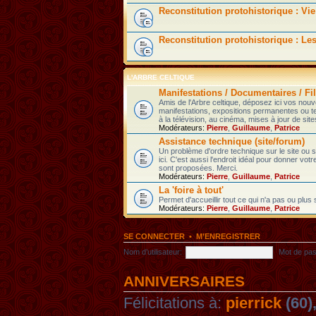
Reconstitution protohistorique : Vie
Reconstitution protohistorique : Le
L'ARBRE CELTIQUE
Manifestations / Documentaires / Fil
Amis de l'Arbre celtique, déposez ici vos nou
manifestations, expositions permanentes ou t
à la télévision, au cinéma, mises à jour de sites
Modérateurs:
Pierre
,
Guillaume
,
Patrice
Assistance technique (site/forum)
Un problème d'ordre technique sur le site ou
ici. C'est aussi l'endroit idéal pour donner votr
sont proposées. Merci.
Modérateurs:
Pierre
,
Guillaume
,
Patrice
La 'foire à tout'
Permet d'accueillir tout ce qui n'a pas ou plus
Modérateurs:
Pierre
,
Guillaume
,
Patrice
SE CONNECTER
•
M’ENREGISTRER
Nom d’utilisateur:
Mot de pas
ANNIVERSAIRES
Félicitations à:
pierrick
(60)