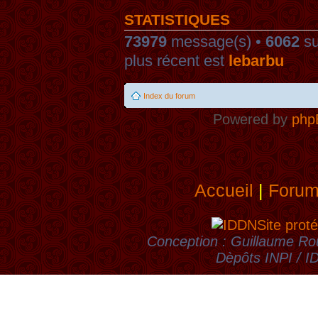
STATISTIQUES
73979
message(s) •
6062
su
plus récent est
lebarbu
Index du forum
Powered by
php
Accueil
|
Foru
Site proté
Conception : Guillaume Rou
Dèpôts INPI / 