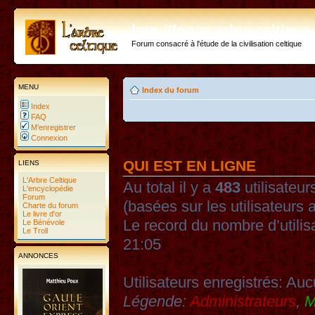
http://forum.arbre-celtiqu
Forum consacré à l'étude de la civilisation celtique
MENU
Index du forum
Index
FAQ
M’enregistrer
Connexion
QUI EST EN LIGNE
LIENS
L'Arbre Celtique
Au total il y a
483
utilisateurs
L'encyclopédie
Forum
(basées sur les utilisateurs 
Charte du forum
Le livre d'or
Le record du nombre d’utilis
Le Bénévole
Le Troll
21:05
ANNONCES
Utilisateurs enregistrés: Auc
Légende:
Administrateurs
,
M