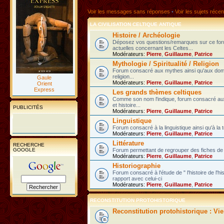
Voir les messages sans réponses
•
Voir les sujets récen
LA CIVILISATION CELTIQUE ANTIQUE
Histoire / Archéologie
Déposez vos questions/remarques sur ce fo
actuelles concernant les Celtes...
Modérateurs:
Pierre
,
Guillaume
,
Patrice
Mythologie / Spiritualité / Religion
Forum consacré aux mythes ainsi qu'aux domain
religion...
Gaule
Modérateurs:
Pierre
,
Guillaume
,
Patrice
Orient
Express
Les grands thèmes celtiques
Comme son nom l'indique, forum consacré au
et histoire...
PUBLICITÉS
Modérateurs:
Pierre
,
Guillaume
,
Patrice
Linguistique
Forum consacré à la linguistique ainsi qu'à la 
Modérateurs:
Pierre
,
Guillaume
,
Patrice
Littérature
RECHERCHE
GOOGLE
Forum permettant de regrouper des fiches de l
Modérateurs:
Pierre
,
Guillaume
,
Patrice
Historiographie
Forum consacré à l'étude de " l'histoire de l'h
rapport avec celui-ci
Modérateurs:
Pierre
,
Guillaume
,
Patrice
RECONSTITUTION PROTOHISTORIQUE
Reconstitution protohistorique : Vi