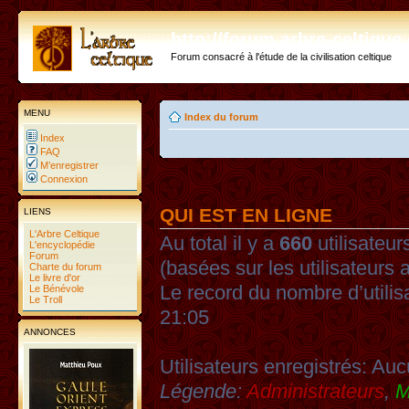
http://forum.arbre-celtiqu
Forum consacré à l'étude de la civilisation celtique
MENU
Index du forum
Index
FAQ
M’enregistrer
Connexion
QUI EST EN LIGNE
LIENS
L'Arbre Celtique
Au total il y a
660
utilisateurs
L'encyclopédie
Forum
(basées sur les utilisateurs 
Charte du forum
Le livre d'or
Le record du nombre d’utilis
Le Bénévole
Le Troll
21:05
ANNONCES
Utilisateurs enregistrés: Auc
Légende:
Administrateurs
,
M