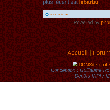
plus récent est
lebarbu
Index du forum
Powered by
php
Accueil
|
Foru
Site proté
Conception : Guillaume Rou
Dèpôts INPI / 