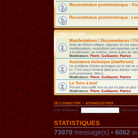
Reconstitution protohistorique : Vie
Reconstitution protohistorique : Le
L'ARBRE CELTIQUE
Manifestations / Documentaires / Fil
Amis de l'Arbre celtique, déposez ici vos nou
manifestations, expositions permanentes ou t
à la télévision, au cinéma, mises à jour de sites
Modérateurs:
Pierre
,
Guillaume
,
Patrice
Assistance technique (site/forum)
Un problème d'ordre technique sur le site ou
ici. C'est aussi l'endroit idéal pour donner votr
sont proposées. Merci.
Modérateurs:
Pierre
,
Guillaume
,
Patrice
La 'foire à tout'
Permet d'accueillir tout ce qui n'a pas ou plus
Modérateurs:
Pierre
,
Guillaume
,
Patrice
SE CONNECTER
•
M’ENREGISTRER
Nom d’utilisateur:
Mot de pas
STATISTIQUES
73979
message(s) •
6062
su