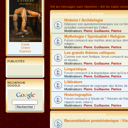
Voir les messages sans réponses
•
Voir les sujets récen
LA CIVILISATION CELTIQUE ANTIQUE
Histoire / Archéologie
Déposez vos questions/remarques sur ce fo
actuelles concernant les Celtes...
Modérateurs:
Pierre
,
Guillaume
,
Patrice
Mythologie / Spiritualité / Religion
Forum consacré aux mythes ainsi qu'aux domain
religion...
Gaule
Modérateurs:
Pierre
,
Guillaume
,
Patrice
Orient
Express
Les grands thèmes celtiques
Comme son nom l'indique, forum consacré au
et histoire...
PUBLICITÉS
Modérateurs:
Pierre
,
Guillaume
,
Patrice
Linguistique
Forum consacré à la linguistique ainsi qu'à la 
Modérateurs:
Pierre
,
Guillaume
,
Patrice
Littérature
RECHERCHE
GOOGLE
Forum permettant de regrouper des fiches de l
Modérateurs:
Pierre
,
Guillaume
,
Patrice
Historiographie
Forum consacré à l'étude de " l'histoire de l'h
rapport avec celui-ci
Modérateurs:
Pierre
,
Guillaume
,
Patrice
RECONSTITUTION PROTOHISTORIQUE
Reconstitution protohistorique : Vi