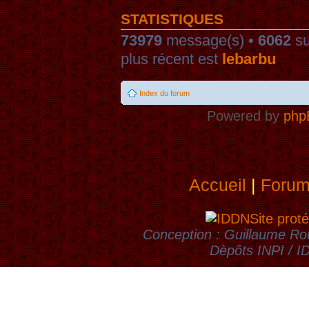
STATISTIQUES
73979
message(s) •
6062
su
plus récent est
lebarbu
Index du forum
Powered by
php
Accueil
|
Foru
Site proté
Conception : Guillaume Rou
Dèpôts INPI / 