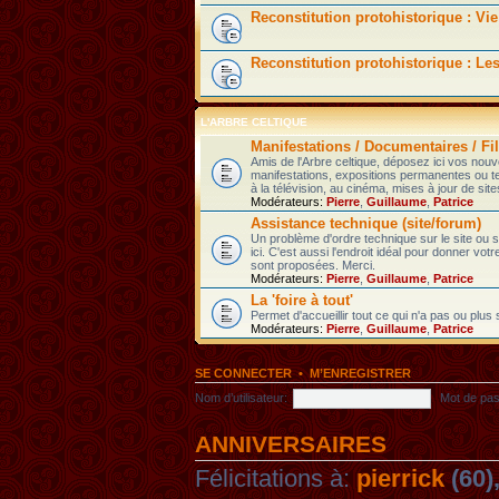
Reconstitution protohistorique : Vie
Reconstitution protohistorique : Le
L'ARBRE CELTIQUE
Manifestations / Documentaires / Fil
Amis de l'Arbre celtique, déposez ici vos nou
manifestations, expositions permanentes ou t
à la télévision, au cinéma, mises à jour de sites
Modérateurs:
Pierre
,
Guillaume
,
Patrice
Assistance technique (site/forum)
Un problème d'ordre technique sur le site ou
ici. C'est aussi l'endroit idéal pour donner votr
sont proposées. Merci.
Modérateurs:
Pierre
,
Guillaume
,
Patrice
La 'foire à tout'
Permet d'accueillir tout ce qui n'a pas ou plus
Modérateurs:
Pierre
,
Guillaume
,
Patrice
SE CONNECTER
•
M’ENREGISTRER
Nom d’utilisateur:
Mot de pas
ANNIVERSAIRES
Félicitations à:
pierrick
(60)