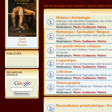
Voir les messages sans réponses
•
Voir les sujets récen
LA CIVILISATION CELTIQUE ANTIQUE
Histoire / Archéologie
Déposez vos questions/remarques sur ce fo
actuelles concernant les Celtes...
Modérateurs:
Pierre
,
Guillaume
,
Patrice
Mythologie / Spiritualité / Religion
Forum consacré aux mythes ainsi qu'aux domain
religion...
Gaule
Modérateurs:
Pierre
,
Guillaume
,
Patrice
Orient
Express
Les grands thèmes celtiques
Comme son nom l'indique, forum consacré au
et histoire...
PUBLICITÉS
Modérateurs:
Pierre
,
Guillaume
,
Patrice
Linguistique
Forum consacré à la linguistique ainsi qu'à la 
Modérateurs:
Pierre
,
Guillaume
,
Patrice
Littérature
RECHERCHE
GOOGLE
Forum permettant de regrouper des fiches de l
Modérateurs:
Pierre
,
Guillaume
,
Patrice
Historiographie
Forum consacré à l'étude de " l'histoire de l'h
rapport avec celui-ci
Modérateurs:
Pierre
,
Guillaume
,
Patrice
RECONSTITUTION PROTOHISTORIQUE
Reconstitution protohistorique : Vi