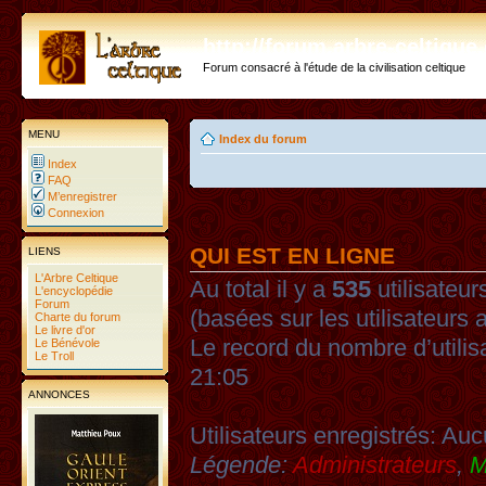
http://forum.arbre-celtiqu
Forum consacré à l'étude de la civilisation celtique
MENU
Index du forum
Index
FAQ
M’enregistrer
Connexion
QUI EST EN LIGNE
LIENS
L'Arbre Celtique
Au total il y a
535
utilisateurs
L'encyclopédie
Forum
(basées sur les utilisateurs 
Charte du forum
Le livre d'or
Le record du nombre d’utilis
Le Bénévole
Le Troll
21:05
ANNONCES
Utilisateurs enregistrés: Auc
Légende:
Administrateurs
,
M