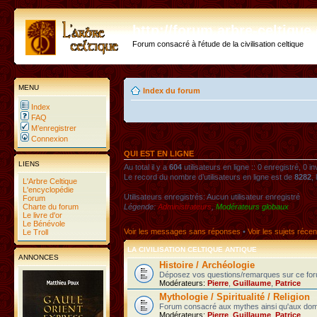
http://forum.arbre-celtiqu
Forum consacré à l'étude de la civilisation celtique
MENU
Index du forum
Index
FAQ
M’enregistrer
Connexion
QUI EST EN LIGNE
LIENS
Au total il y a
604
utilisateurs en ligne :: 0 enregistré, 0 i
Le record du nombre d’utilisateurs en ligne est de
8282
,
L'Arbre Celtique
L'encyclopédie
Utilisateurs enregistrés: Aucun utilisateur enregistré
Forum
Charte du forum
Légende:
Administrateurs
,
Modérateurs globaux
Le livre d'or
Le Bénévole
Voir les messages sans réponses
•
Voir les sujets récen
Le Troll
LA CIVILISATION CELTIQUE ANTIQUE
ANNONCES
Histoire / Archéologie
Déposez vos questions/remarques sur ce foru
Modérateurs:
Pierre
,
Guillaume
,
Patrice
Mythologie / Spiritualité / Religion
Forum consacré aux mythes ainsi qu'aux domaines
Modérateurs:
Pierre
,
Guillaume
,
Patrice