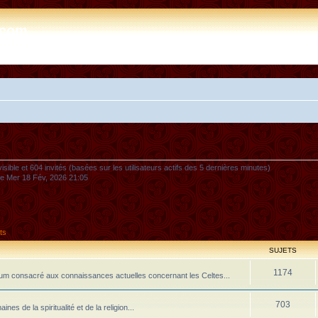
e.com
nvisible et 604 invités (basées sur les utilisateurs actifs des 5 dernières minutes)
 le Mer 18 Fév, 2026 21:05
ts
SUJETS
1174
m consacré aux connaissances actuelles concernant les Celtes...
703
 de la spiritualité et de la religion...