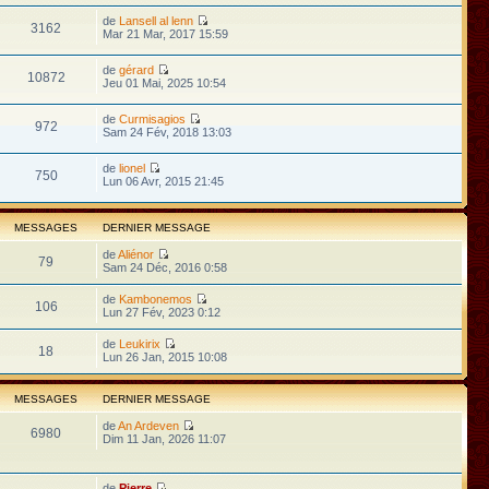
de
Lansell al lenn
3162
Mar 21 Mar, 2017 15:59
de
gérard
10872
Jeu 01 Mai, 2025 10:54
de
Curmisagios
972
Sam 24 Fév, 2018 13:03
de
lionel
750
Lun 06 Avr, 2015 21:45
MESSAGES
DERNIER MESSAGE
de
Aliénor
79
Sam 24 Déc, 2016 0:58
de
Kambonemos
106
Lun 27 Fév, 2023 0:12
de
Leukirix
18
Lun 26 Jan, 2015 10:08
MESSAGES
DERNIER MESSAGE
de
An Ardeven
6980
Dim 11 Jan, 2026 11:07
de
Pierre