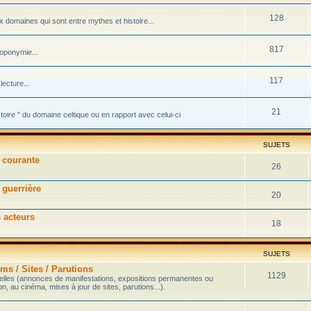
128
domaines qui sont entre mythes et histoire...
817
toponymie...
117
ecture...
21
stoire " du domaine celtique ou en rapport avec celui-ci
SUJETS
e courante
26
 guerrière
20
s acteurs
18
SUJETS
ms / Sites / Parutions
1129
velles (annonces de manifestations, expositions permanentes ou
on, au cinéma, mises à jour de sites, parutions...).