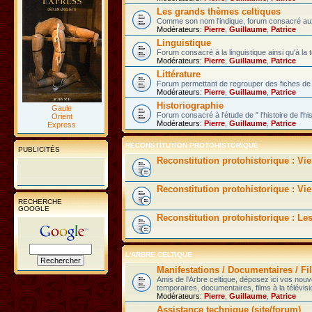
Les grands thèmes celtiques
Comme son nom l'indique, forum consacré aux 
Modérateurs:
Pierre
,
Guillaume
,
Patrice
Linguistique
Forum consacré à la linguistique ainsi qu'à la 
Modérateurs:
Pierre
,
Guillaume
,
Patrice
Littérature
Forum permettant de regrouper des fiches de l
Modérateurs:
Pierre
,
Guillaume
,
Patrice
Historiographie
Gaule
Forum consacré à l'étude de " l'histoire de l'hi
Orient
Modérateurs:
Pierre
,
Guillaume
,
Patrice
Express
RECONSTITUTION PROTOHISTORIQUE
PUBLICITÉS
Reconstitution protohistorique : Vi
Reconstitution protohistorique : Vie
RECHERCHE
GOOGLE
Reconstitution protohistorique : Le
L'ARBRE CELTIQUE
Manifestations / Documentaires / Fil
Amis de l'Arbre celtique, déposez ici vos nou
temporaires, documentaires, films à la télévisi
Modérateurs:
Pierre
,
Guillaume
,
Patrice
Assistance technique (site/forum)