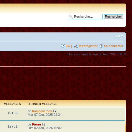
Recherche avancée
FAQ
M’enregistrer
Se connecter
Nous sommes le Jeu 06 Aoû, 2026 18:38
MESSAGES
DERNIER MESSAGE
de
Kambonemos
19139
Mar 07 Oct, 2025 22:34
de
Pierre
12761
Dim 02 Aoû, 2026 16:02