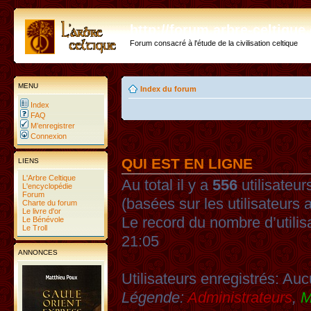
http://forum.arbre-celtiqu
Forum consacré à l'étude de la civilisation celtique
MENU
Index du forum
Index
FAQ
M’enregistrer
Connexion
QUI EST EN LIGNE
LIENS
L'Arbre Celtique
Au total il y a
556
utilisateurs
L'encyclopédie
Forum
(basées sur les utilisateurs 
Charte du forum
Le livre d'or
Le record du nombre d’utilis
Le Bénévole
Le Troll
21:05
ANNONCES
Utilisateurs enregistrés: Auc
Légende:
Administrateurs
,
M