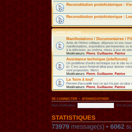
Reconstitution protohistorique : Vie
Reconstitution protohistorique : Le
L'ARBRE CELTIQUE
Manifestations / Documentaires / Fil
Amis de l'Arbre celtique, déposez ici vos nou
manifestations, expositions permanentes ou t
à la télévision, au cinéma, mises à jour de sites
Modérateurs:
Pierre
,
Guillaume
,
Patrice
Assistance technique (site/forum)
Un problème d'ordre technique sur le site ou
ici. C'est aussi l'endroit idéal pour donner votr
sont proposées. Merci.
Modérateurs:
Pierre
,
Guillaume
,
Patrice
La 'foire à tout'
Permet d'accueillir tout ce qui n'a pas ou plus
Modérateurs:
Pierre
,
Guillaume
,
Patrice
SE CONNECTER
•
M’ENREGISTRER
Nom d’utilisateur:
Mot de pas
STATISTIQUES
73979
message(s) •
6062
su