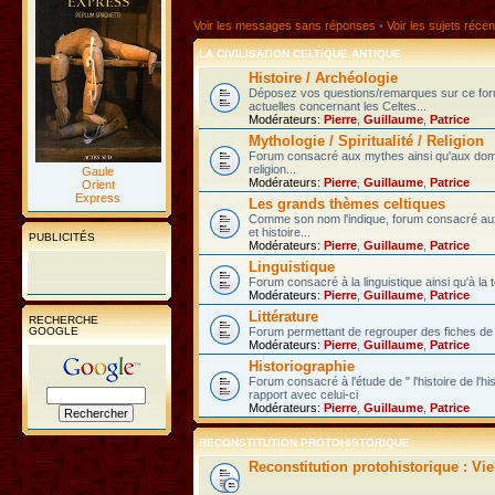
Voir les messages sans réponses
•
Voir les sujets récen
LA CIVILISATION CELTIQUE ANTIQUE
Histoire / Archéologie
Déposez vos questions/remarques sur ce fo
actuelles concernant les Celtes...
Modérateurs:
Pierre
,
Guillaume
,
Patrice
Mythologie / Spiritualité / Religion
Forum consacré aux mythes ainsi qu'aux domain
religion...
Gaule
Modérateurs:
Pierre
,
Guillaume
,
Patrice
Orient
Express
Les grands thèmes celtiques
Comme son nom l'indique, forum consacré au
et histoire...
PUBLICITÉS
Modérateurs:
Pierre
,
Guillaume
,
Patrice
Linguistique
Forum consacré à la linguistique ainsi qu'à la 
Modérateurs:
Pierre
,
Guillaume
,
Patrice
Littérature
RECHERCHE
GOOGLE
Forum permettant de regrouper des fiches de l
Modérateurs:
Pierre
,
Guillaume
,
Patrice
Historiographie
Forum consacré à l'étude de " l'histoire de l'h
rapport avec celui-ci
Modérateurs:
Pierre
,
Guillaume
,
Patrice
RECONSTITUTION PROTOHISTORIQUE
Reconstitution protohistorique : Vi