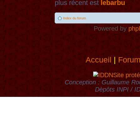
plus récent est
lebarbu
Index du forum
Powered by
php
Accueil
|
Foru
Site proté
Conception : Guillaume Rou
Dèpôts INPI / 