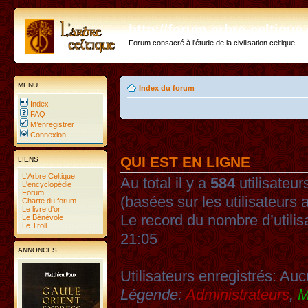
http://forum.arbre-celtiqu
Forum consacré à l'étude de la civilisation celtique
MENU
Index du forum
Index
FAQ
M’enregistrer
Connexion
QUI EST EN LIGNE
LIENS
L'Arbre Celtique
Au total il y a
584
utilisateurs
L'encyclopédie
Forum
(basées sur les utilisateurs 
Charte du forum
Le livre d'or
Le record du nombre d’utilis
Le Bénévole
Le Troll
21:05
ANNONCES
Utilisateurs enregistrés: Auc
Légende:
Administrateurs
,
M