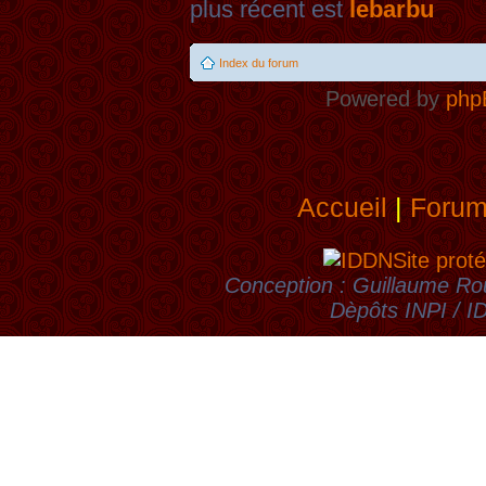
plus récent est
lebarbu
Index du forum
Powered by
php
Accueil
|
Foru
Site proté
Conception : Guillaume Rou
Dèpôts INPI / 