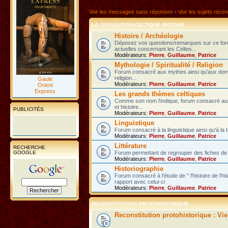
Voir les messages sans réponses
•
Voir les sujets récen
LA CIVILISATION CELTIQUE ANTIQUE
Histoire / Archéologie
Déposez vos questions/remarques sur ce fo
actuelles concernant les Celtes...
Modérateurs:
Pierre
,
Guillaume
,
Patrice
Mythologie / Spiritualité / Religion
Forum consacré aux mythes ainsi qu'aux domain
religion...
Gaule
Modérateurs:
Pierre
,
Guillaume
,
Patrice
Orient
Express
Les grands thèmes celtiques
Comme son nom l'indique, forum consacré au
et histoire...
PUBLICITÉS
Modérateurs:
Pierre
,
Guillaume
,
Patrice
Linguistique
Forum consacré à la linguistique ainsi qu'à la 
Modérateurs:
Pierre
,
Guillaume
,
Patrice
Littérature
RECHERCHE
GOOGLE
Forum permettant de regrouper des fiches de l
Modérateurs:
Pierre
,
Guillaume
,
Patrice
Historiographie
Forum consacré à l'étude de " l'histoire de l'h
rapport avec celui-ci
Modérateurs:
Pierre
,
Guillaume
,
Patrice
RECONSTITUTION PROTOHISTORIQUE
Reconstitution protohistorique : Vi