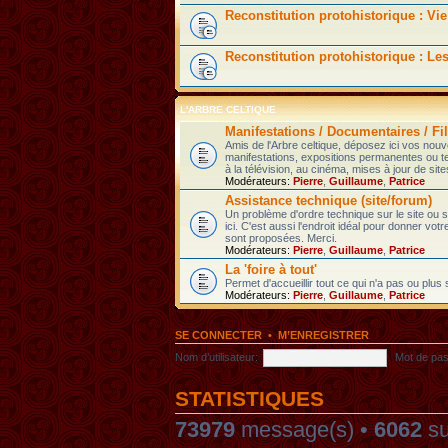
Reconstitution protohistorique : Vie
Reconstitution protohistorique : Le
L'ARBRE CELTIQUE
Manifestations / Documentaires / Fil
Amis de l'Arbre celtique, déposez ici vos nou
manifestations, expositions permanentes ou t
à la télévision, au cinéma, mises à jour de sites
Modérateurs:
Pierre
,
Guillaume
,
Patrice
Assistance technique (site/forum)
Un problème d'ordre technique sur le site ou
ici. C'est aussi l'endroit idéal pour donner votr
sont proposées. Merci.
Modérateurs:
Pierre
,
Guillaume
,
Patrice
La 'foire à tout'
Permet d'accueillir tout ce qui n'a pas ou plus
Modérateurs:
Pierre
,
Guillaume
,
Patrice
SE CONNECTER
•
M’ENREGISTRER
Nom d’utilisateur:
Mot de pas
STATISTIQUES
73979
message(s) •
6062
su