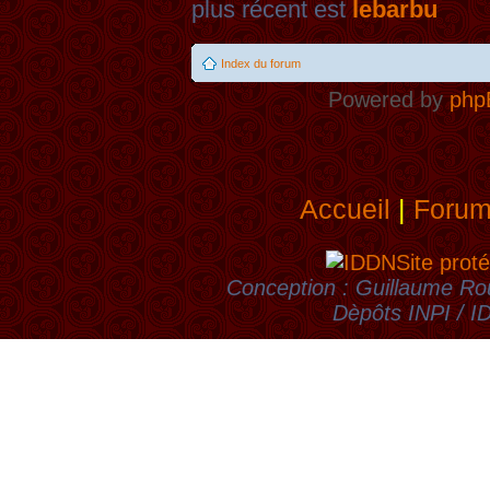
plus récent est
lebarbu
Index du forum
Powered by
php
Accueil
|
Foru
Site proté
Conception : Guillaume Rou
Dèpôts INPI / 