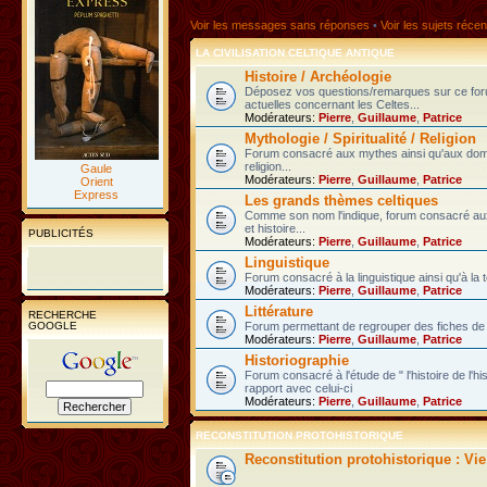
Voir les messages sans réponses
•
Voir les sujets récen
LA CIVILISATION CELTIQUE ANTIQUE
Histoire / Archéologie
Déposez vos questions/remarques sur ce fo
actuelles concernant les Celtes...
Modérateurs:
Pierre
,
Guillaume
,
Patrice
Mythologie / Spiritualité / Religion
Forum consacré aux mythes ainsi qu'aux domain
religion...
Gaule
Modérateurs:
Pierre
,
Guillaume
,
Patrice
Orient
Express
Les grands thèmes celtiques
Comme son nom l'indique, forum consacré au
et histoire...
PUBLICITÉS
Modérateurs:
Pierre
,
Guillaume
,
Patrice
Linguistique
Forum consacré à la linguistique ainsi qu'à la 
Modérateurs:
Pierre
,
Guillaume
,
Patrice
Littérature
RECHERCHE
GOOGLE
Forum permettant de regrouper des fiches de l
Modérateurs:
Pierre
,
Guillaume
,
Patrice
Historiographie
Forum consacré à l'étude de " l'histoire de l'h
rapport avec celui-ci
Modérateurs:
Pierre
,
Guillaume
,
Patrice
RECONSTITUTION PROTOHISTORIQUE
Reconstitution protohistorique : Vi