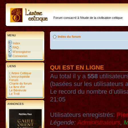
http://forum.arbre-celtiqu
Forum consacré à l'étude de la civilisation celtique
MENU
Index du forum
Index
FAQ
M’enregistrer
Connexion
QUI EST EN LIGNE
LIENS
L'Arbre Celtique
Au total il y a
558
utilisateurs
L'encyclopédie
Forum
(basées sur les utilisateurs 
Charte du forum
Le livre d'or
Le record du nombre d’utilis
Le Bénévole
Le Troll
21:05
ANNONCES
Utilisateurs enregistrés:
Pie
Légende:
Administrateurs
,
M