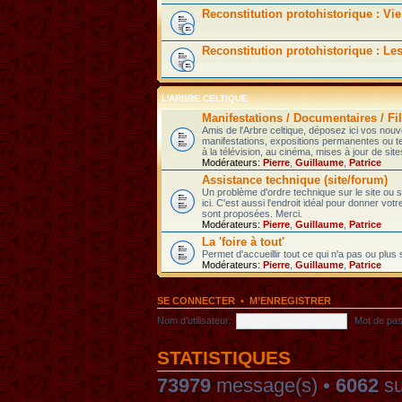
Reconstitution protohistorique : Vie
Reconstitution protohistorique : Le
L'ARBRE CELTIQUE
Manifestations / Documentaires / Fil
Amis de l'Arbre celtique, déposez ici vos nou
manifestations, expositions permanentes ou t
à la télévision, au cinéma, mises à jour de sites
Modérateurs:
Pierre
,
Guillaume
,
Patrice
Assistance technique (site/forum)
Un problème d'ordre technique sur le site ou
ici. C'est aussi l'endroit idéal pour donner votr
sont proposées. Merci.
Modérateurs:
Pierre
,
Guillaume
,
Patrice
La 'foire à tout'
Permet d'accueillir tout ce qui n'a pas ou plus
Modérateurs:
Pierre
,
Guillaume
,
Patrice
SE CONNECTER
•
M’ENREGISTRER
Nom d’utilisateur:
Mot de pas
STATISTIQUES
73979
message(s) •
6062
su