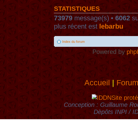
STATISTIQUES
73979
message(s) •
6062
su
plus récent est
lebarbu
Index du forum
Powered by
php
Accueil
|
Foru
Site proté
Conception : Guillaume Rou
Dèpôts INPI / 