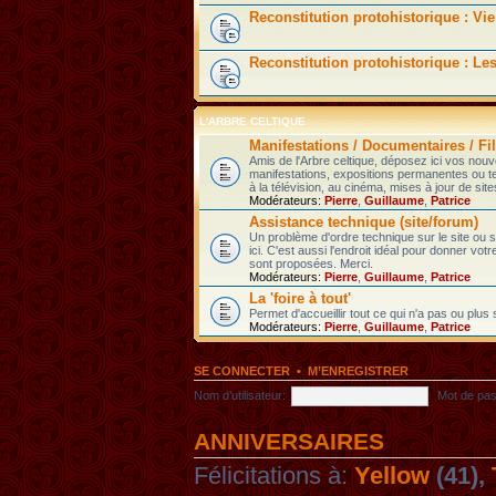
Reconstitution protohistorique : Vie
Reconstitution protohistorique : Le
L'ARBRE CELTIQUE
Manifestations / Documentaires / Fil
Amis de l'Arbre celtique, déposez ici vos nou
manifestations, expositions permanentes ou t
à la télévision, au cinéma, mises à jour de sites
Modérateurs:
Pierre
,
Guillaume
,
Patrice
Assistance technique (site/forum)
Un problème d'ordre technique sur le site ou
ici. C'est aussi l'endroit idéal pour donner votr
sont proposées. Merci.
Modérateurs:
Pierre
,
Guillaume
,
Patrice
La 'foire à tout'
Permet d'accueillir tout ce qui n'a pas ou plus
Modérateurs:
Pierre
,
Guillaume
,
Patrice
SE CONNECTER
•
M’ENREGISTRER
Nom d’utilisateur:
Mot de pas
ANNIVERSAIRES
Félicitations à:
Yellow
(41),