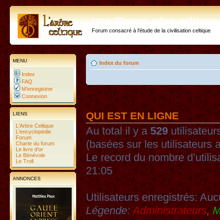
http://forum.arbre-celtiqu
Forum consacré à l'étude de la civilisation celtique
MENU
Index du forum
Index
FAQ
M’enregistrer
Connexion
QUI EST EN LIGNE
LIENS
L'Arbre Celtique
Au total il y a
529
utilisateurs
L'encyclopédie
Forum
(basées sur les utilisateurs 
Charte du forum
Le livre d'or
Le record du nombre d’utilis
Le Bénévole
Le Troll
21:05
ANNONCES
Utilisateurs enregistrés: Auc
Légende:
Administrateurs
,
M