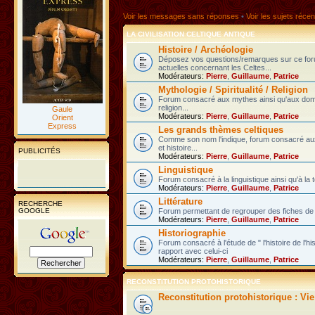
Voir les messages sans réponses
•
Voir les sujets récen
LA CIVILISATION CELTIQUE ANTIQUE
Histoire / Archéologie
Déposez vos questions/remarques sur ce fo
actuelles concernant les Celtes...
Modérateurs:
Pierre
,
Guillaume
,
Patrice
Mythologie / Spiritualité / Religion
Forum consacré aux mythes ainsi qu'aux domain
religion...
Gaule
Modérateurs:
Pierre
,
Guillaume
,
Patrice
Orient
Express
Les grands thèmes celtiques
Comme son nom l'indique, forum consacré au
et histoire...
PUBLICITÉS
Modérateurs:
Pierre
,
Guillaume
,
Patrice
Linguistique
Forum consacré à la linguistique ainsi qu'à la 
Modérateurs:
Pierre
,
Guillaume
,
Patrice
Littérature
RECHERCHE
GOOGLE
Forum permettant de regrouper des fiches de l
Modérateurs:
Pierre
,
Guillaume
,
Patrice
Historiographie
Forum consacré à l'étude de " l'histoire de l'h
rapport avec celui-ci
Modérateurs:
Pierre
,
Guillaume
,
Patrice
RECONSTITUTION PROTOHISTORIQUE
Reconstitution protohistorique : Vi