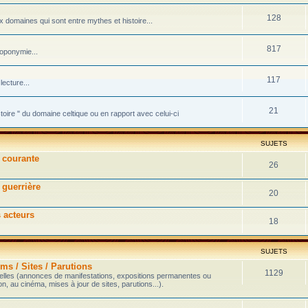
128
domaines qui sont entre mythes et histoire...
817
toponymie...
117
ecture...
21
stoire " du domaine celtique ou en rapport avec celui-ci
SUJETS
e courante
26
 guerrière
20
s acteurs
18
SUJETS
ms / Sites / Parutions
1129
velles (annonces de manifestations, expositions permanentes ou
on, au cinéma, mises à jour de sites, parutions...).