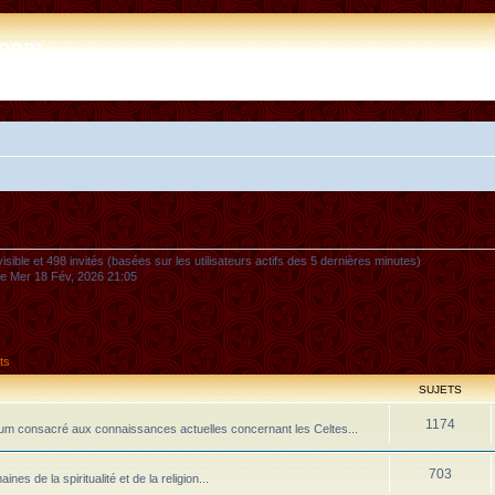
e.com
nvisible et 498 invités (basées sur les utilisateurs actifs des 5 dernières minutes)
 le Mer 18 Fév, 2026 21:05
ts
SUJETS
1174
m consacré aux connaissances actuelles concernant les Celtes...
703
 de la spiritualité et de la religion...