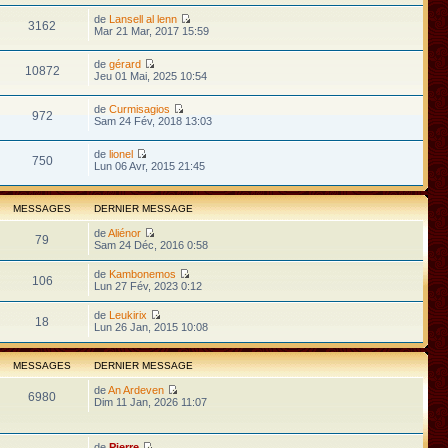
de
Lansell al lenn
3162
Mar 21 Mar, 2017 15:59
de
gérard
10872
Jeu 01 Mai, 2025 10:54
de
Curmisagios
972
Sam 24 Fév, 2018 13:03
de
lionel
750
Lun 06 Avr, 2015 21:45
MESSAGES
DERNIER MESSAGE
de
Aliénor
79
Sam 24 Déc, 2016 0:58
de
Kambonemos
106
Lun 27 Fév, 2023 0:12
de
Leukirix
18
Lun 26 Jan, 2015 10:08
MESSAGES
DERNIER MESSAGE
de
An Ardeven
6980
Dim 11 Jan, 2026 11:07
de
Pierre