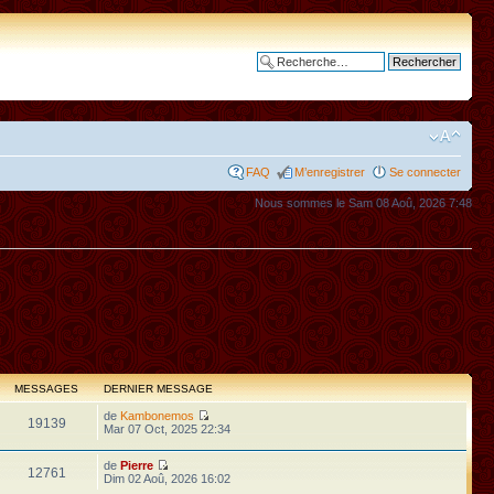
Recherche avancée
FAQ
M’enregistrer
Se connecter
Nous sommes le Sam 08 Aoû, 2026 7:48
MESSAGES
DERNIER MESSAGE
de
Kambonemos
19139
Mar 07 Oct, 2025 22:34
de
Pierre
12761
Dim 02 Aoû, 2026 16:02