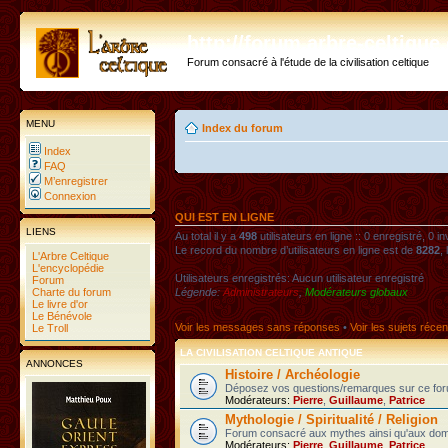
http://forum.arbre-celtiqu
Forum consacré à l'étude de la civilisation celtique
MENU
Index du forum
Index
FAQ
M’enregistrer
Connexion
QUI EST EN LIGNE
LIENS
Au total il y a
498
utilisateurs en ligne :: 0 enregistré, 0 i
Le record du nombre d’utilisateurs en ligne est de
8282
,
L'Arbre Celtique
L'encyclopédie
Utilisateurs enregistrés: Aucun utilisateur enregistré
Forum
Charte du forum
Légende:
Administrateurs
,
Modérateurs globaux
Le livre d'or
Le Bénévole
Voir les messages sans réponses
•
Voir les sujets récen
Le Troll
LA CIVILISATION CELTIQUE ANTIQUE
ANNONCES
Histoire / Archéologie
Déposez vos questions/remarques sur ce foru
Modérateurs:
Pierre
,
Guillaume
,
Patrice
Mythologie / Spiritualité / Religion
Forum consacré aux mythes ainsi qu'aux domaines
Modérateurs:
Pierre
,
Guillaume
,
Patrice