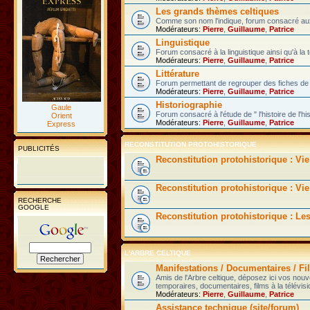
Les grands thèmes celtiques
Comme son nom l'indique, forum consacré aux 
Modérateurs:
Pierre
,
Guillaume
,
Patrice
Linguistique
Forum consacré à la linguistique ainsi qu'à la 
Modérateurs:
Pierre
,
Guillaume
,
Patrice
Littérature
Forum permettant de regrouper des fiches de l
Modérateurs:
Pierre
,
Guillaume
,
Patrice
Historiographie
Gaule
Forum consacré à l'étude de " l'histoire de l'hi
Orient
Modérateurs:
Pierre
,
Guillaume
,
Patrice
Express
RECONSTITUTION PROTOHISTORIQUE
PUBLICITÉS
Reconstitution protohistorique : Vi
Reconstitution protohistorique : Vie
RECHERCHE
GOOGLE
Reconstitution protohistorique : Le
L'ARBRE CELTIQUE
Manifestations / Documentaires / Fil
Amis de l'Arbre celtique, déposez ici vos nou
temporaires, documentaires, films à la télévisi
Modérateurs:
Pierre
,
Guillaume
,
Patrice
Assistance technique (site/forum)