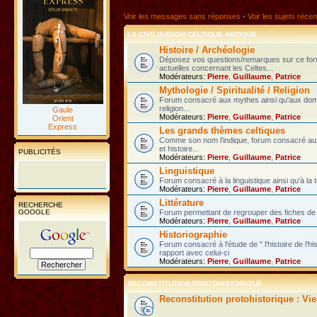
Voir les messages sans réponses
•
Voir les sujets récen
LA CIVILISATION CELTIQUE ANTIQUE
Histoire / Archéologie
Déposez vos questions/remarques sur ce fo
actuelles concernant les Celtes...
Modérateurs:
Pierre
,
Guillaume
,
Patrice
Mythologie / Spiritualité / Religion
Forum consacré aux mythes ainsi qu'aux domain
religion...
Gaule
Modérateurs:
Pierre
,
Guillaume
,
Patrice
Orient
Express
Les grands thèmes celtiques
Comme son nom l'indique, forum consacré au
et histoire...
PUBLICITÉS
Modérateurs:
Pierre
,
Guillaume
,
Patrice
Linguistique
Forum consacré à la linguistique ainsi qu'à la 
Modérateurs:
Pierre
,
Guillaume
,
Patrice
Littérature
RECHERCHE
GOOGLE
Forum permettant de regrouper des fiches de l
Modérateurs:
Pierre
,
Guillaume
,
Patrice
Historiographie
Forum consacré à l'étude de " l'histoire de l'h
rapport avec celui-ci
Modérateurs:
Pierre
,
Guillaume
,
Patrice
RECONSTITUTION PROTOHISTORIQUE
Reconstitution protohistorique : Vi