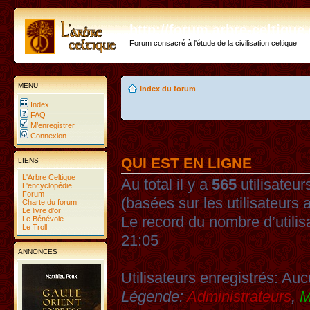
http://forum.arbre-celtiqu
Forum consacré à l'étude de la civilisation celtique
MENU
Index du forum
Index
FAQ
M’enregistrer
Connexion
QUI EST EN LIGNE
LIENS
L'Arbre Celtique
Au total il y a
565
utilisateurs
L'encyclopédie
Forum
(basées sur les utilisateurs 
Charte du forum
Le livre d'or
Le record du nombre d’utilis
Le Bénévole
Le Troll
21:05
ANNONCES
Utilisateurs enregistrés: Auc
Légende:
Administrateurs
,
M