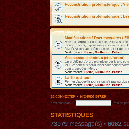
Reconstitution protohistorique : Vie
Reconstitution protohistorique : Le
L'ARBRE CELTIQUE
Manifestations / Documentaires / Fil
Amis de l'Arbre celtique, déposez ici vos nou
manifestations, expositions permanentes ou t
à la télévision, au cinéma, mises à jour de sites
Modérateurs:
Pierre
,
Guillaume
,
Patrice
Assistance technique (site/forum)
Un problème d'ordre technique sur le site ou
ici. C'est aussi l'endroit idéal pour donner votr
sont proposées. Merci.
Modérateurs:
Pierre
,
Guillaume
,
Patrice
La 'foire à tout'
Permet d'accueillir tout ce qui n'a pas ou plus
Modérateurs:
Pierre
,
Guillaume
,
Patrice
SE CONNECTER
•
M’ENREGISTRER
Nom d’utilisateur:
Mot de pas
STATISTIQUES
73979
message(s) •
6062
su