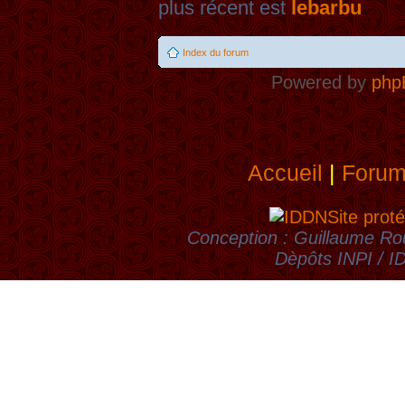
plus récent est
lebarbu
Index du forum
Powered by
php
Accueil
|
Foru
Site proté
Conception : Guillaume Rou
Dèpôts INPI / 