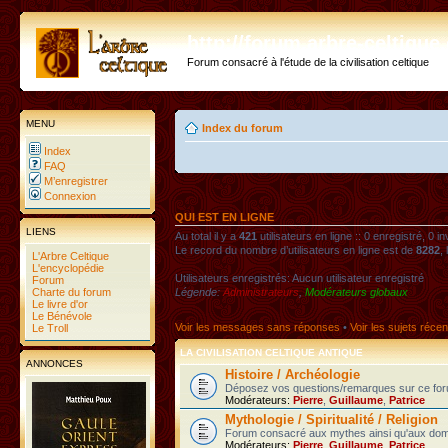
http://forum.arbre-celtiqu
Forum consacré à l'étude de la civilisation celtique
MENU
Index du forum
Index
FAQ
M’enregistrer
Connexion
QUI EST EN LIGNE
LIENS
Au total il y a
421
utilisateurs en ligne :: 0 enregistré, 0 i
Le record du nombre d’utilisateurs en ligne est de
8282
,
L'Arbre Celtique
L'encyclopédie
Utilisateurs enregistrés: Aucun utilisateur enregistré
Forum
Charte du forum
Légende:
Administrateurs
,
Modérateurs globaux
Le livre d'or
Le Bénévole
Voir les messages sans réponses
•
Voir les sujets récen
Le Troll
LA CIVILISATION CELTIQUE ANTIQUE
ANNONCES
Histoire / Archéologie
Déposez vos questions/remarques sur ce foru
Modérateurs:
Pierre
,
Guillaume
,
Patrice
Mythologie / Spiritualité / Religion
Forum consacré aux mythes ainsi qu'aux domaines
Modérateurs:
Pierre
,
Guillaume
,
Patrice