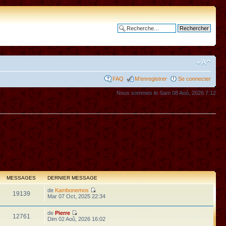
Recherche avancée
FAQ
M’enregistrer
Se connecter
Nous sommes le Sam 08 Aoû, 2026 7:12
MESSAGES
DERNIER MESSAGE
de
Kambonemos
19139
Mar 07 Oct, 2025 22:34
de
Pierre
12761
Dim 02 Aoû, 2026 16:02