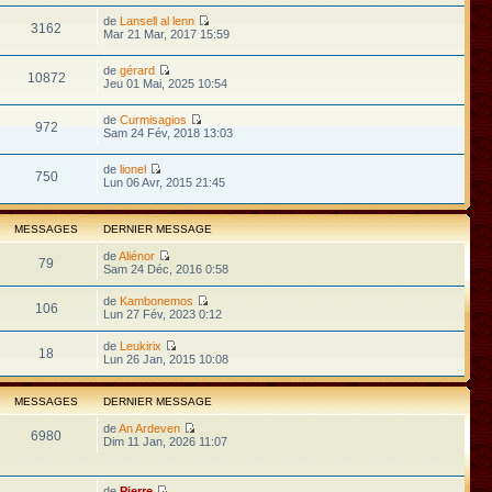
de
Lansell al lenn
3162
Mar 21 Mar, 2017 15:59
de
gérard
10872
Jeu 01 Mai, 2025 10:54
de
Curmisagios
972
Sam 24 Fév, 2018 13:03
de
lionel
750
Lun 06 Avr, 2015 21:45
MESSAGES
DERNIER MESSAGE
de
Aliénor
79
Sam 24 Déc, 2016 0:58
de
Kambonemos
106
Lun 27 Fév, 2023 0:12
de
Leukirix
18
Lun 26 Jan, 2015 10:08
MESSAGES
DERNIER MESSAGE
de
An Ardeven
6980
Dim 11 Jan, 2026 11:07
de
Pierre