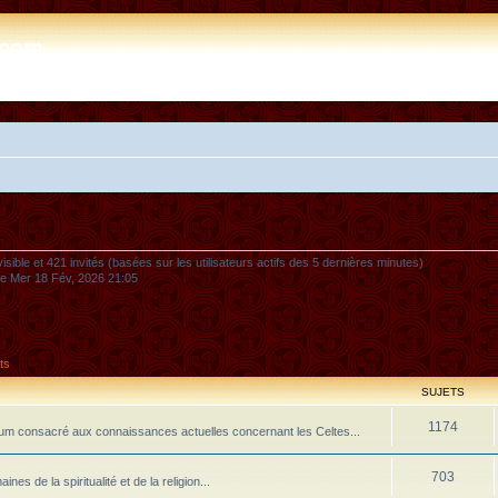
e.com
nvisible et 421 invités (basées sur les utilisateurs actifs des 5 dernières minutes)
 le Mer 18 Fév, 2026 21:05
ts
SUJETS
1174
m consacré aux connaissances actuelles concernant les Celtes...
703
 de la spiritualité et de la religion...