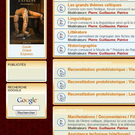
Les grands thèmes celtiques
Comme son nom l'indique, forum consacré aux 
Modérateurs:
Pierre
,
Guillaume
,
Patrice
Linguistique
Forum consacré à la linguistique ainsi qu'à la 
Modérateurs:
Pierre
,
Guillaume
,
Patrice
Littérature
Forum permettant de regrouper des fiches de l
Modérateurs:
Pierre
,
Guillaume
,
Patrice
Historiographie
Gaule
Forum consacré à l'étude de " l'histoire de l'hi
Orient
Modérateurs:
Pierre
,
Guillaume
,
Patrice
Express
RECONSTITUTION PROTOHISTORIQUE
PUBLICITÉS
Reconstitution protohistorique : Vi
Reconstitution protohistorique : Vie
RECHERCHE
GOOGLE
Reconstitution protohistorique : Le
L'ARBRE CELTIQUE
Manifestations / Documentaires / Fil
Amis de l'Arbre celtique, déposez ici vos nou
temporaires, documentaires, films à la télévisi
Modérateurs:
Pierre
,
Guillaume
,
Patrice
Assistance technique (site/forum)