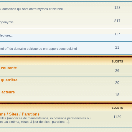
128
domaines qui sont entre mythes et histoire...
817
toponymie...
117
ecture...
21
stoire " du domaine celtique ou en rapport avec celui-ci
SUJETS
e courante
26
 guerrière
20
s acteurs
18
SUJETS
ms / Sites / Parutions
1129
velles (annonces de manifestations, expositions permanentes ou
on, au cinéma, mises à jour de sites, parutions...).