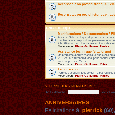
Reconstitution protohistorique : Vie
Reconstitution protohistorique : Le
L'ARBRE CELTIQUE
Manifestations / Documentaires / Fil
Amis de l'Arbre celtique, déposez ici vos nou
manifestations, expositions permanentes ou t
à la télévision, au cinéma, mises à jour de sites
Modérateurs:
Pierre
,
Guillaume
,
Patrice
Assistance technique (site/forum)
Un problème d'ordre technique sur le site ou
ici. C'est aussi l'endroit idéal pour donner votr
sont proposées. Merci.
Modérateurs:
Pierre
,
Guillaume
,
Patrice
La 'foire à tout'
Permet d'accueillir tout ce qui n'a pas ou plus
Modérateurs:
Pierre
,
Guillaume
,
Patrice
SE CONNECTER
•
M’ENREGISTRER
Nom d’utilisateur:
Mot de pas
ANNIVERSAIRES
Félicitations à:
pierrick
(60)