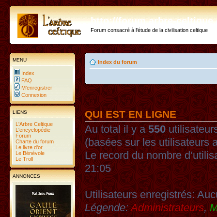
http://forum.arbre-celtiqu
Forum consacré à l'étude de la civilisation celtique
MENU
Index du forum
Index
FAQ
M’enregistrer
Connexion
QUI EST EN LIGNE
LIENS
L'Arbre Celtique
Au total il y a
550
utilisateurs
L'encyclopédie
Forum
(basées sur les utilisateurs 
Charte du forum
Le livre d'or
Le record du nombre d’utilis
Le Bénévole
Le Troll
21:05
ANNONCES
Utilisateurs enregistrés: Auc
Légende:
Administrateurs
,
M