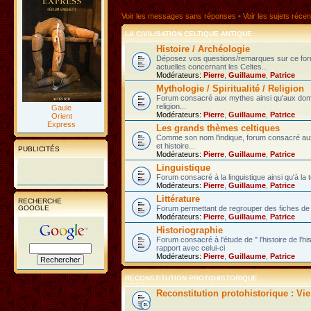
Voir les messages sans réponses
•
Voir les sujets récen
LA CIVILISATION CELTIQUE ANTIQUE
Histoire / Archéologie
Déposez vos questions/remarques sur ce fo
actuelles concernant les Celtes...
Modérateurs:
Pierre
,
Guillaume
,
Patrice
Mythologie / Spiritualité / Religion
Forum consacré aux mythes ainsi qu'aux domain
religion...
Gaule
Modérateurs:
Pierre
,
Guillaume
,
Patrice
Orient
Express
Les grands thèmes celtiques
Comme son nom l'indique, forum consacré au
et histoire...
PUBLICITÉS
Modérateurs:
Pierre
,
Guillaume
,
Patrice
Linguistique
Forum consacré à la linguistique ainsi qu'à la 
Modérateurs:
Pierre
,
Guillaume
,
Patrice
Littérature
RECHERCHE
GOOGLE
Forum permettant de regrouper des fiches de l
Modérateurs:
Pierre
,
Guillaume
,
Patrice
Historiographie
Forum consacré à l'étude de " l'histoire de l'h
rapport avec celui-ci
Modérateurs:
Pierre
,
Guillaume
,
Patrice
RECONSTITUTION PROTOHISTORIQUE
Reconstitution protohistorique : Vi