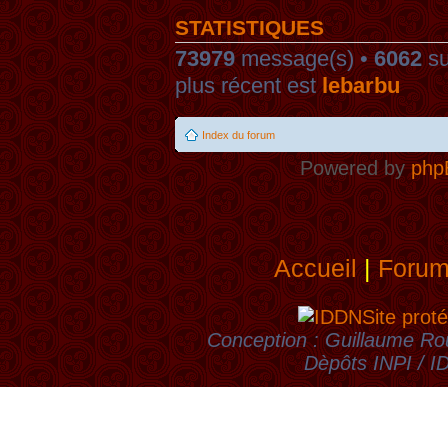
STATISTIQUES
73979
message(s) •
6062
su
plus récent est
lebarbu
Index du forum
Powered by
php
Accueil
|
Foru
Site proté
Conception : Guillaume Rou
Dèpôts INPI / 