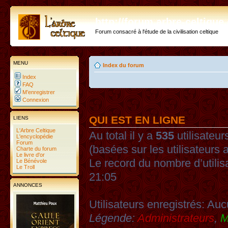
http://forum.arbre-celtiqu
Forum consacré à l'étude de la civilisation celtique
MENU
Index du forum
Index
FAQ
M’enregistrer
Connexion
QUI EST EN LIGNE
LIENS
L'Arbre Celtique
Au total il y a
535
utilisateurs
L'encyclopédie
Forum
(basées sur les utilisateurs 
Charte du forum
Le livre d'or
Le record du nombre d’utilis
Le Bénévole
Le Troll
21:05
ANNONCES
Utilisateurs enregistrés: Auc
Légende:
Administrateurs
,
M