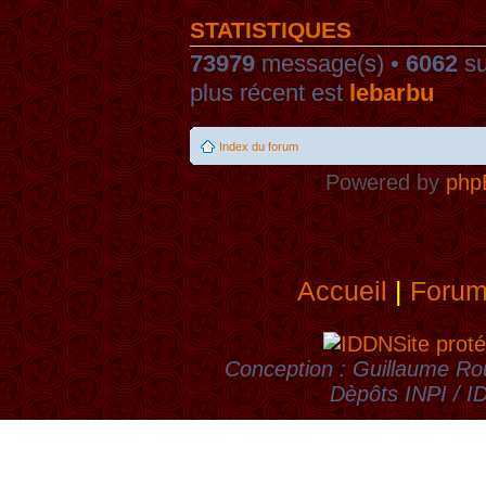
STATISTIQUES
73979
message(s) •
6062
su
plus récent est
lebarbu
Index du forum
Powered by
php
Accueil
|
Foru
Site proté
Conception : Guillaume Rou
Dèpôts INPI / 