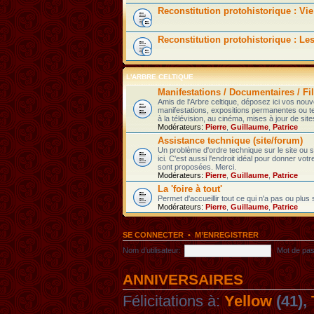
Reconstitution protohistorique : Vie
Reconstitution protohistorique : Le
L'ARBRE CELTIQUE
Manifestations / Documentaires / Fil
Amis de l'Arbre celtique, déposez ici vos nou
manifestations, expositions permanentes ou t
à la télévision, au cinéma, mises à jour de sites
Modérateurs:
Pierre
,
Guillaume
,
Patrice
Assistance technique (site/forum)
Un problème d'ordre technique sur le site ou
ici. C'est aussi l'endroit idéal pour donner votr
sont proposées. Merci.
Modérateurs:
Pierre
,
Guillaume
,
Patrice
La 'foire à tout'
Permet d'accueillir tout ce qui n'a pas ou plus
Modérateurs:
Pierre
,
Guillaume
,
Patrice
SE CONNECTER
•
M’ENREGISTRER
Nom d’utilisateur:
Mot de pas
ANNIVERSAIRES
Félicitations à:
Yellow
(41),