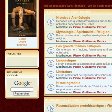
Voir les messages sans réponses
•
Voir les sujets récen
LA CIVILISATION CELTIQUE ANTIQUE
Histoire / Archéologie
Déposez vos questions/remarques sur ce fo
actuelles concernant les Celtes...
Modérateurs:
Pierre
,
Guillaume
,
Patrice
Mythologie / Spiritualité / Religion
Forum consacré aux mythes ainsi qu'aux domain
religion...
Gaule
Modérateurs:
Pierre
,
Guillaume
,
Patrice
Orient
Express
Les grands thèmes celtiques
Comme son nom l'indique, forum consacré au
et histoire...
PUBLICITÉS
Modérateurs:
Pierre
,
Guillaume
,
Patrice
Linguistique
Forum consacré à la linguistique ainsi qu'à la 
Modérateurs:
Pierre
,
Guillaume
,
Patrice
Littérature
RECHERCHE
GOOGLE
Forum permettant de regrouper des fiches de l
Modérateurs:
Pierre
,
Guillaume
,
Patrice
Historiographie
Forum consacré à l'étude de " l'histoire de l'h
rapport avec celui-ci
Modérateurs:
Pierre
,
Guillaume
,
Patrice
RECONSTITUTION PROTOHISTORIQUE
Reconstitution protohistorique : Vi