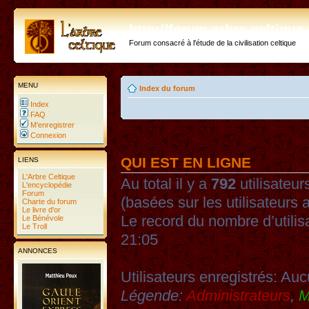
http://forum.arbre-celtiqu
Forum consacré à l'étude de la civilisation celtique
MENU
Index du forum
Index
FAQ
M’enregistrer
Connexion
QUI EST EN LIGNE
LIENS
L'Arbre Celtique
Au total il y a
792
utilisateurs
L'encyclopédie
Forum
(basées sur les utilisateurs 
Charte du forum
Le livre d'or
Le record du nombre d’utilis
Le Bénévole
Le Troll
21:05
ANNONCES
Utilisateurs enregistrés: Auc
Légende:
Administrateurs
,
M