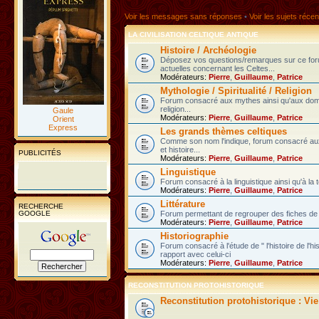
Voir les messages sans réponses
•
Voir les sujets récen
LA CIVILISATION CELTIQUE ANTIQUE
Histoire / Archéologie
Déposez vos questions/remarques sur ce fo
actuelles concernant les Celtes...
Modérateurs:
Pierre
,
Guillaume
,
Patrice
Mythologie / Spiritualité / Religion
Forum consacré aux mythes ainsi qu'aux domain
religion...
Gaule
Modérateurs:
Pierre
,
Guillaume
,
Patrice
Orient
Express
Les grands thèmes celtiques
Comme son nom l'indique, forum consacré au
et histoire...
PUBLICITÉS
Modérateurs:
Pierre
,
Guillaume
,
Patrice
Linguistique
Forum consacré à la linguistique ainsi qu'à la 
Modérateurs:
Pierre
,
Guillaume
,
Patrice
Littérature
RECHERCHE
GOOGLE
Forum permettant de regrouper des fiches de l
Modérateurs:
Pierre
,
Guillaume
,
Patrice
Historiographie
Forum consacré à l'étude de " l'histoire de l'h
rapport avec celui-ci
Modérateurs:
Pierre
,
Guillaume
,
Patrice
RECONSTITUTION PROTOHISTORIQUE
Reconstitution protohistorique : Vi