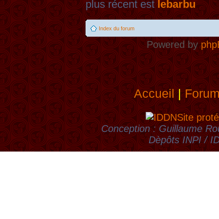
plus récent est
lebarbu
Index du forum
Powered by
php
Accueil
|
Foru
Site proté
Conception : Guillaume Rou
Dèpôts INPI / 