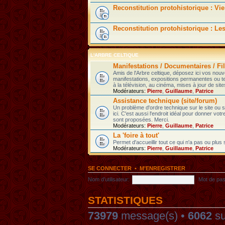
Reconstitution protohistorique : Vie
Reconstitution protohistorique : Le
L'ARBRE CELTIQUE
Manifestations / Documentaires / Fil
Amis de l'Arbre celtique, déposez ici vos nou
manifestations, expositions permanentes ou t
à la télévision, au cinéma, mises à jour de sites
Modérateurs:
Pierre
,
Guillaume
,
Patrice
Assistance technique (site/forum)
Un problème d'ordre technique sur le site ou
ici. C'est aussi l'endroit idéal pour donner votr
sont proposées. Merci.
Modérateurs:
Pierre
,
Guillaume
,
Patrice
La 'foire à tout'
Permet d'accueillir tout ce qui n'a pas ou plus
Modérateurs:
Pierre
,
Guillaume
,
Patrice
SE CONNECTER
•
M’ENREGISTRER
Nom d’utilisateur:
Mot de pas
STATISTIQUES
73979
message(s) •
6062
su