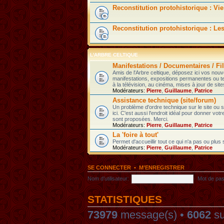
Reconstitution protohistorique : Vie
Reconstitution protohistorique : Le
L'ARBRE CELTIQUE
Manifestations / Documentaires / Fil
Amis de l'Arbre celtique, déposez ici vos nou
manifestations, expositions permanentes ou t
à la télévision, au cinéma, mises à jour de sites
Modérateurs:
Pierre
,
Guillaume
,
Patrice
Assistance technique (site/forum)
Un problème d'ordre technique sur le site ou
ici. C'est aussi l'endroit idéal pour donner votr
sont proposées. Merci.
Modérateurs:
Pierre
,
Guillaume
,
Patrice
La 'foire à tout'
Permet d'accueillir tout ce qui n'a pas ou plus
Modérateurs:
Pierre
,
Guillaume
,
Patrice
SE CONNECTER
•
M’ENREGISTRER
Nom d’utilisateur:
Mot de pas
STATISTIQUES
73979
message(s) •
6062
su