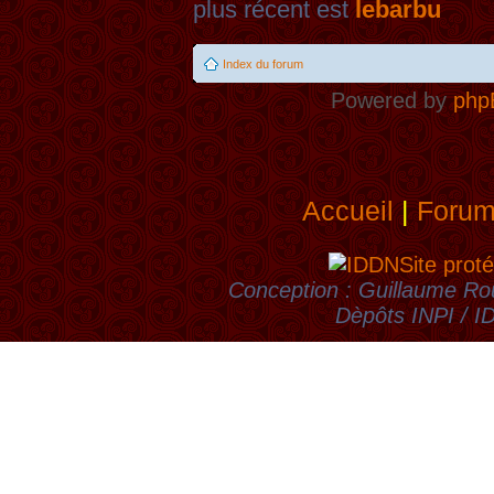
plus récent est
lebarbu
Index du forum
Powered by
php
Accueil
|
Foru
Site proté
Conception : Guillaume Rou
Dèpôts INPI / 