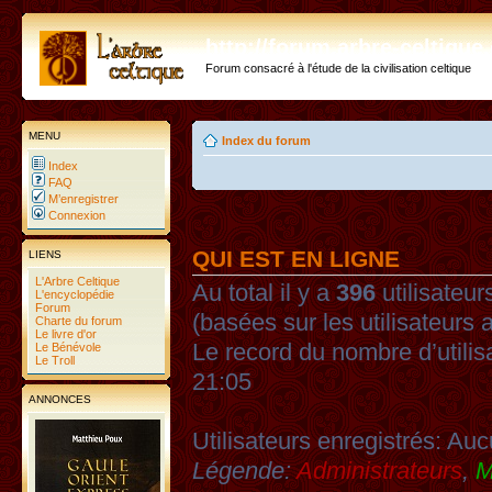
http://forum.arbre-celtiqu
Forum consacré à l'étude de la civilisation celtique
MENU
Index du forum
Index
FAQ
M’enregistrer
Connexion
QUI EST EN LIGNE
LIENS
L'Arbre Celtique
Au total il y a
396
utilisateurs
L'encyclopédie
Forum
(basées sur les utilisateurs 
Charte du forum
Le livre d'or
Le record du nombre d’utilis
Le Bénévole
Le Troll
21:05
ANNONCES
Utilisateurs enregistrés: Auc
Légende:
Administrateurs
,
M