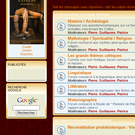
Voir les messages sans réponses
•
Voir les sujets récen
LA CIVILISATION CELTIQUE ANTIQUE
Histoire / Archéologie
Déposez vos questions/remarques sur ce fo
actuelles concernant les Celtes...
Modérateurs:
Pierre
,
Guillaume
,
Patrice
Mythologie / Spiritualité / Religion
Forum consacré aux mythes ainsi qu'aux domain
religion...
Gaule
Modérateurs:
Pierre
,
Guillaume
,
Patrice
Orient
Express
Les grands thèmes celtiques
Comme son nom l'indique, forum consacré au
et histoire...
PUBLICITÉS
Modérateurs:
Pierre
,
Guillaume
,
Patrice
Linguistique
Forum consacré à la linguistique ainsi qu'à la 
Modérateurs:
Pierre
,
Guillaume
,
Patrice
Littérature
RECHERCHE
GOOGLE
Forum permettant de regrouper des fiches de l
Modérateurs:
Pierre
,
Guillaume
,
Patrice
Historiographie
Forum consacré à l'étude de " l'histoire de l'h
rapport avec celui-ci
Modérateurs:
Pierre
,
Guillaume
,
Patrice
RECONSTITUTION PROTOHISTORIQUE
Reconstitution protohistorique : Vi