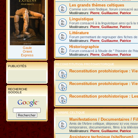
Les grands thèmes celtiques
Comme son nom l'indique, forum consacré aux 
Modérateurs:
Pierre
,
Guillaume
,
Patrice
Linguistique
Forum consacré à la linguistique ainsi qu'à la 
Modérateurs:
Pierre
,
Guillaume
,
Patrice
Littérature
Forum permettant de regrouper des fiches de l
Modérateurs:
Pierre
,
Guillaume
,
Patrice
Historiographie
Gaule
Forum consacré à l'étude de " l'histoire de l'hi
Orient
Modérateurs:
Pierre
,
Guillaume
,
Patrice
Express
RECONSTITUTION PROTOHISTORIQUE
PUBLICITÉS
Reconstitution protohistorique : Vi
Reconstitution protohistorique : Vie
RECHERCHE
GOOGLE
Reconstitution protohistorique : Le
L'ARBRE CELTIQUE
Manifestations / Documentaires / Fil
Amis de l'Arbre celtique, déposez ici vos nou
temporaires, documentaires, films à la télévisi
Modérateurs:
Pierre
,
Guillaume
,
Patrice
Assistance technique (site/forum)