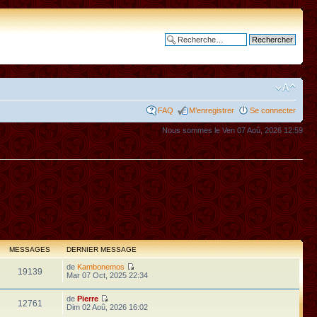
Recherche avancée
FAQ
M’enregistrer
Se connecter
Nous sommes le Ven 07 Aoû, 2026 12:59
MESSAGES
DERNIER MESSAGE
de
Kambonemos
19139
Mar 07 Oct, 2025 22:34
de
Pierre
12761
Dim 02 Aoû, 2026 16:02