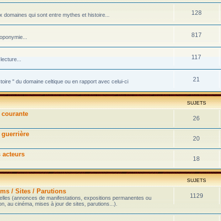
128
domaines qui sont entre mythes et histoire...
817
toponymie...
117
ecture...
21
stoire " du domaine celtique ou en rapport avec celui-ci
SUJETS
e courante
26
 guerrière
20
s acteurs
18
SUJETS
ms / Sites / Parutions
1129
velles (annonces de manifestations, expositions permanentes ou
on, au cinéma, mises à jour de sites, parutions...).