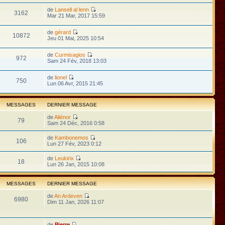
de
Lansell al lenn
3162
Mar 21 Mar, 2017 15:59
de
gérard
10872
Jeu 01 Mai, 2025 10:54
de
Curmisagios
972
Sam 24 Fév, 2018 13:03
de
lionel
750
Lun 06 Avr, 2015 21:45
MESSAGES
DERNIER MESSAGE
de
Aliénor
79
Sam 24 Déc, 2016 0:58
de
Kambonemos
106
Lun 27 Fév, 2023 0:12
de
Leukirix
18
Lun 26 Jan, 2015 10:08
MESSAGES
DERNIER MESSAGE
de
An Ardeven
6980
Dim 11 Jan, 2026 11:07
de
Pierre