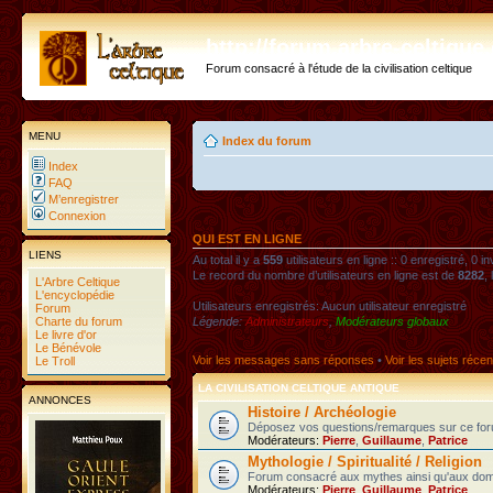
http://forum.arbre-celtiqu
Forum consacré à l'étude de la civilisation celtique
MENU
Index du forum
Index
FAQ
M’enregistrer
Connexion
QUI EST EN LIGNE
LIENS
Au total il y a
559
utilisateurs en ligne :: 0 enregistré, 0 i
Le record du nombre d’utilisateurs en ligne est de
8282
,
L'Arbre Celtique
L'encyclopédie
Utilisateurs enregistrés: Aucun utilisateur enregistré
Forum
Charte du forum
Légende:
Administrateurs
,
Modérateurs globaux
Le livre d'or
Le Bénévole
Voir les messages sans réponses
•
Voir les sujets récen
Le Troll
LA CIVILISATION CELTIQUE ANTIQUE
ANNONCES
Histoire / Archéologie
Déposez vos questions/remarques sur ce foru
Modérateurs:
Pierre
,
Guillaume
,
Patrice
Mythologie / Spiritualité / Religion
Forum consacré aux mythes ainsi qu'aux domaines
Modérateurs:
Pierre
,
Guillaume
,
Patrice