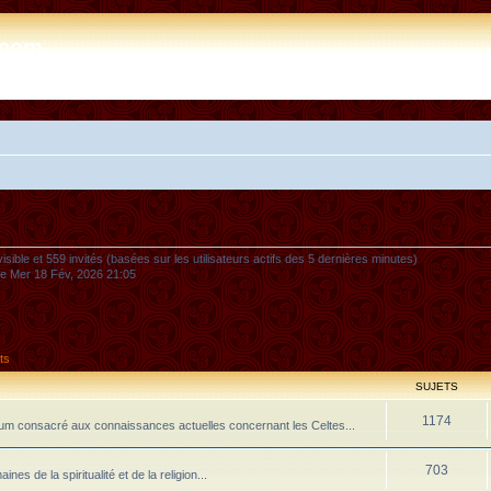
e.com
nvisible et 559 invités (basées sur les utilisateurs actifs des 5 dernières minutes)
 le Mer 18 Fév, 2026 21:05
ts
SUJETS
1174
m consacré aux connaissances actuelles concernant les Celtes...
703
 de la spiritualité et de la religion...