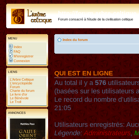
http://forum.arbre-celtiqu
Forum consacré à l'étude de la civilisation celtique
MENU
Index du forum
Index
FAQ
M’enregistrer
Connexion
QUI EST EN LIGNE
LIENS
L'Arbre Celtique
Au total il y a
576
utilisateurs
L'encyclopédie
Forum
(basées sur les utilisateurs 
Charte du forum
Le livre d'or
Le record du nombre d’utilis
Le Bénévole
Le Troll
21:05
ANNONCES
Utilisateurs enregistrés: Auc
Légende:
Administrateurs
,
M