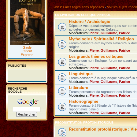
Voir les messages sans réponses
•
Voir les sujets récen
LA CIVILISATION CELTIQUE ANTIQUE
Histoire / Archéologie
Déposez vos questions/remarques sur ce fo
actuelles concernant les Celtes...
Modérateurs:
Pierre
,
Guillaume
,
Patrice
Mythologie / Spiritualité / Religion
Forum consacré aux mythes ainsi qu'aux domain
religion...
Gaule
Modérateurs:
Pierre
,
Guillaume
,
Patrice
Orient
Express
Les grands thèmes celtiques
Comme son nom l'indique, forum consacré au
et histoire...
PUBLICITÉS
Modérateurs:
Pierre
,
Guillaume
,
Patrice
Linguistique
Forum consacré à la linguistique ainsi qu'à la 
Modérateurs:
Pierre
,
Guillaume
,
Patrice
Littérature
RECHERCHE
GOOGLE
Forum permettant de regrouper des fiches de l
Modérateurs:
Pierre
,
Guillaume
,
Patrice
Historiographie
Forum consacré à l'étude de " l'histoire de l'h
rapport avec celui-ci
Modérateurs:
Pierre
,
Guillaume
,
Patrice
RECONSTITUTION PROTOHISTORIQUE
Reconstitution protohistorique : Vi