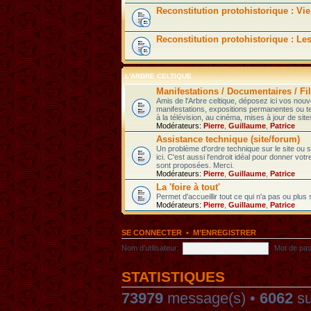
Reconstitution protohistorique : Vie
Reconstitution protohistorique : Le
L'ARBRE CELTIQUE
Manifestations / Documentaires / Fil
Amis de l'Arbre celtique, déposez ici vos nou
manifestations, expositions permanentes ou t
à la télévision, au cinéma, mises à jour de sites
Modérateurs:
Pierre
,
Guillaume
,
Patrice
Assistance technique (site/forum)
Un problème d'ordre technique sur le site ou
ici. C'est aussi l'endroit idéal pour donner votr
sont proposées. Merci.
Modérateurs:
Pierre
,
Guillaume
,
Patrice
La 'foire à tout'
Permet d'accueillir tout ce qui n'a pas ou plus
Modérateurs:
Pierre
,
Guillaume
,
Patrice
SE CONNECTER
•
M’ENREGISTRER
Nom d’utilisateur:
Mot de pas
STATISTIQUES
73979
message(s) •
6062
su