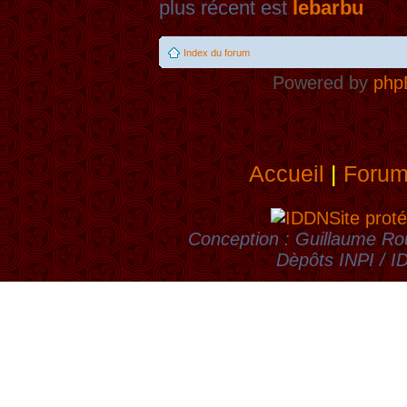
plus récent est
lebarbu
Index du forum
Powered by
php
Accueil
|
Foru
Site proté
Conception : Guillaume Rou
Dèpôts INPI / 