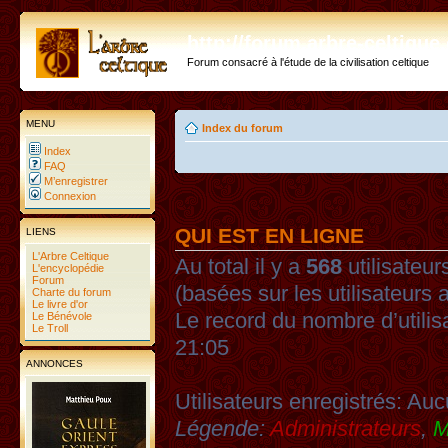
http://forum.arbre-celtiqu
Forum consacré à l'étude de la civilisation celtique
MENU
Index du forum
Index
FAQ
M’enregistrer
Connexion
QUI EST EN LIGNE
LIENS
L'Arbre Celtique
Au total il y a
568
utilisateurs
L'encyclopédie
Forum
(basées sur les utilisateurs 
Charte du forum
Le livre d'or
Le record du nombre d’utilis
Le Bénévole
Le Troll
21:05
ANNONCES
Utilisateurs enregistrés: Auc
Légende:
Administrateurs
,
M