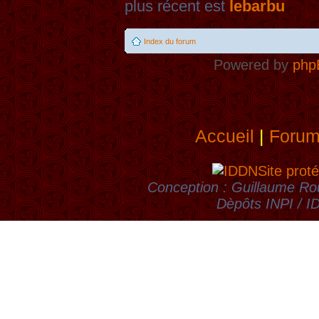
plus récent est
lebarbu
Index du forum
Powered by
php
Accueil
|
Foru
Site proté
Conception : Guillaume Rou
Dèpôts INPI / 