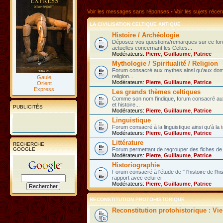
Voir les messages sans réponses
•
Voir les sujets récen
LA CIVILISATION CELTIQUE ANTIQUE
Histoire / Archéologie
Déposez vos questions/remarques sur ce fo
actuelles concernant les Celtes...
Modérateurs:
Pierre
,
Guillaume
,
Patrice
Mythologie / Spiritualité / Religion
Forum consacré aux mythes ainsi qu'aux domain
religion...
Gaule
Modérateurs:
Pierre
,
Guillaume
,
Patrice
Orient
Express
Les grands thèmes celtiques
Comme son nom l'indique, forum consacré au
et histoire...
PUBLICITÉS
Modérateurs:
Pierre
,
Guillaume
,
Patrice
Linguistique
Forum consacré à la linguistique ainsi qu'à la 
Modérateurs:
Pierre
,
Guillaume
,
Patrice
Littérature
RECHERCHE
GOOGLE
Forum permettant de regrouper des fiches de l
Modérateurs:
Pierre
,
Guillaume
,
Patrice
Historiographie
Forum consacré à l'étude de " l'histoire de l'h
rapport avec celui-ci
Modérateurs:
Pierre
,
Guillaume
,
Patrice
RECONSTITUTION PROTOHISTORIQUE
Reconstitution protohistorique : Vi