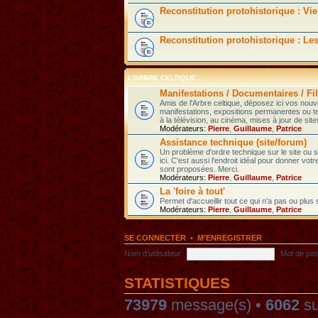
Reconstitution protohistorique : Vie
Reconstitution protohistorique : Le
L'ARBRE CELTIQUE
Manifestations / Documentaires / Fil
Amis de l'Arbre celtique, déposez ici vos nou
manifestations, expositions permanentes ou t
à la télévision, au cinéma, mises à jour de sites
Modérateurs:
Pierre
,
Guillaume
,
Patrice
Assistance technique (site/forum)
Un problème d'ordre technique sur le site ou
ici. C'est aussi l'endroit idéal pour donner votr
sont proposées. Merci.
Modérateurs:
Pierre
,
Guillaume
,
Patrice
La 'foire à tout'
Permet d'accueillir tout ce qui n'a pas ou plus
Modérateurs:
Pierre
,
Guillaume
,
Patrice
SE CONNECTER
•
M’ENREGISTRER
Nom d’utilisateur:
Mot de pas
STATISTIQUES
73979
message(s) •
6062
su