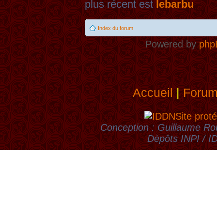
plus récent est
lebarbu
Index du forum
Powered by
php
Accueil
|
Foru
Site proté
Conception : Guillaume Rou
Dèpôts INPI / 