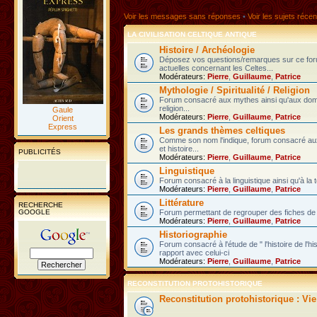
Voir les messages sans réponses
•
Voir les sujets récen
LA CIVILISATION CELTIQUE ANTIQUE
Histoire / Archéologie
Déposez vos questions/remarques sur ce fo
actuelles concernant les Celtes...
Modérateurs:
Pierre
,
Guillaume
,
Patrice
Mythologie / Spiritualité / Religion
Forum consacré aux mythes ainsi qu'aux domain
religion...
Gaule
Modérateurs:
Pierre
,
Guillaume
,
Patrice
Orient
Express
Les grands thèmes celtiques
Comme son nom l'indique, forum consacré au
et histoire...
PUBLICITÉS
Modérateurs:
Pierre
,
Guillaume
,
Patrice
Linguistique
Forum consacré à la linguistique ainsi qu'à la 
Modérateurs:
Pierre
,
Guillaume
,
Patrice
Littérature
RECHERCHE
GOOGLE
Forum permettant de regrouper des fiches de l
Modérateurs:
Pierre
,
Guillaume
,
Patrice
Historiographie
Forum consacré à l'étude de " l'histoire de l'h
rapport avec celui-ci
Modérateurs:
Pierre
,
Guillaume
,
Patrice
RECONSTITUTION PROTOHISTORIQUE
Reconstitution protohistorique : Vi