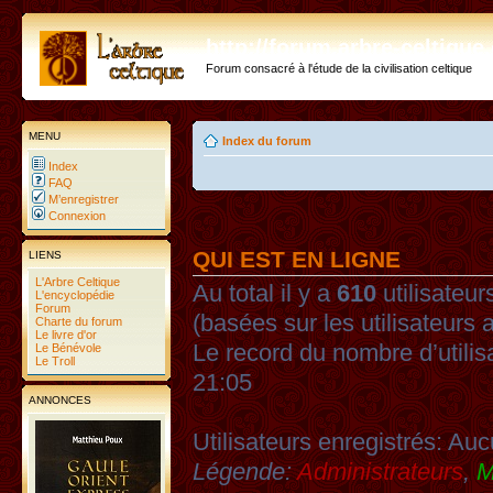
http://forum.arbre-celtiqu
Forum consacré à l'étude de la civilisation celtique
MENU
Index du forum
Index
FAQ
M’enregistrer
Connexion
QUI EST EN LIGNE
LIENS
L'Arbre Celtique
Au total il y a
610
utilisateurs
L'encyclopédie
Forum
(basées sur les utilisateurs 
Charte du forum
Le livre d'or
Le record du nombre d’utilis
Le Bénévole
Le Troll
21:05
ANNONCES
Utilisateurs enregistrés: Auc
Légende:
Administrateurs
,
M