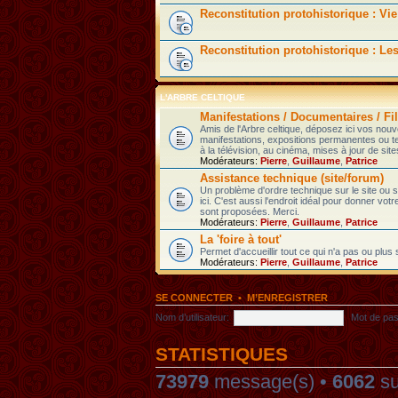
Reconstitution protohistorique : Vie
Reconstitution protohistorique : Le
L'ARBRE CELTIQUE
Manifestations / Documentaires / Fil
Amis de l'Arbre celtique, déposez ici vos nou
manifestations, expositions permanentes ou t
à la télévision, au cinéma, mises à jour de sites
Modérateurs:
Pierre
,
Guillaume
,
Patrice
Assistance technique (site/forum)
Un problème d'ordre technique sur le site ou
ici. C'est aussi l'endroit idéal pour donner votr
sont proposées. Merci.
Modérateurs:
Pierre
,
Guillaume
,
Patrice
La 'foire à tout'
Permet d'accueillir tout ce qui n'a pas ou plus
Modérateurs:
Pierre
,
Guillaume
,
Patrice
SE CONNECTER
•
M’ENREGISTRER
Nom d’utilisateur:
Mot de pas
STATISTIQUES
73979
message(s) •
6062
su