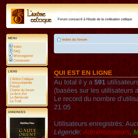
http://forum.arbre-celtiqu
Forum consacré à l'étude de la civilisation celtique
MENU
Index du forum
Index
FAQ
M’enregistrer
Connexion
QUI EST EN LIGNE
LIENS
L'Arbre Celtique
Au total il y a
591
utilisateurs
L'encyclopédie
Forum
(basées sur les utilisateurs 
Charte du forum
Le livre d'or
Le record du nombre d’utilis
Le Bénévole
Le Troll
21:05
ANNONCES
Utilisateurs enregistrés: Auc
Légende:
Administrateurs
,
M