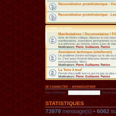
Reconstitution protohistorique : Vie
Reconstitution protohistorique : Le
L'ARBRE CELTIQUE
Manifestations / Documentaires / Fil
Amis de l'Arbre celtique, déposez ici vos nou
manifestations, expositions permanentes ou t
à la télévision, au cinéma, mises à jour de sites
Modérateurs:
Pierre
,
Guillaume
,
Patrice
Assistance technique (site/forum)
Un problème d'ordre technique sur le site ou
ici. C'est aussi l'endroit idéal pour donner votr
sont proposées. Merci.
Modérateurs:
Pierre
,
Guillaume
,
Patrice
La 'foire à tout'
Permet d'accueillir tout ce qui n'a pas ou plus
Modérateurs:
Pierre
,
Guillaume
,
Patrice
SE CONNECTER
•
M’ENREGISTRER
Nom d’utilisateur:
Mot de pas
STATISTIQUES
73979
message(s) •
6062
su