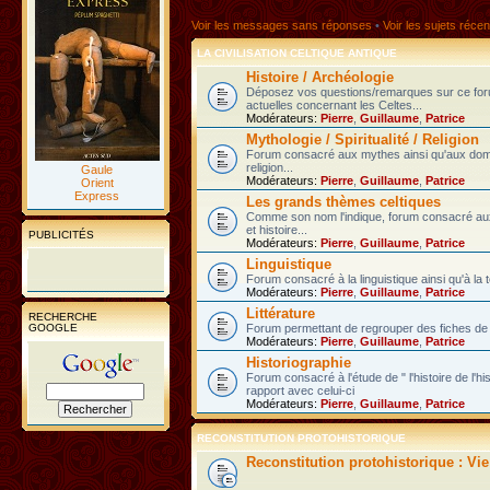
Voir les messages sans réponses
•
Voir les sujets récen
LA CIVILISATION CELTIQUE ANTIQUE
Histoire / Archéologie
Déposez vos questions/remarques sur ce fo
actuelles concernant les Celtes...
Modérateurs:
Pierre
,
Guillaume
,
Patrice
Mythologie / Spiritualité / Religion
Forum consacré aux mythes ainsi qu'aux domain
religion...
Gaule
Modérateurs:
Pierre
,
Guillaume
,
Patrice
Orient
Express
Les grands thèmes celtiques
Comme son nom l'indique, forum consacré au
et histoire...
PUBLICITÉS
Modérateurs:
Pierre
,
Guillaume
,
Patrice
Linguistique
Forum consacré à la linguistique ainsi qu'à la 
Modérateurs:
Pierre
,
Guillaume
,
Patrice
Littérature
RECHERCHE
GOOGLE
Forum permettant de regrouper des fiches de l
Modérateurs:
Pierre
,
Guillaume
,
Patrice
Historiographie
Forum consacré à l'étude de " l'histoire de l'h
rapport avec celui-ci
Modérateurs:
Pierre
,
Guillaume
,
Patrice
RECONSTITUTION PROTOHISTORIQUE
Reconstitution protohistorique : Vi