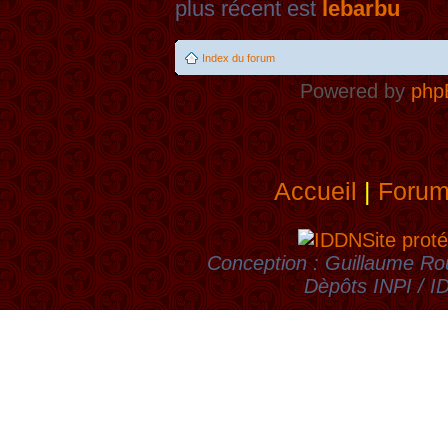
plus récent est
lebarbu
Index du forum
Powered by
php
Accueil
|
Foru
Site proté
Conception : Guillaume Rou
Dèpôts INPI / 