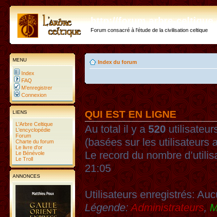
http://forum.arbre-celtiqu
Forum consacré à l'étude de la civilisation celtique
MENU
Index du forum
Index
FAQ
M’enregistrer
Connexion
QUI EST EN LIGNE
LIENS
L'Arbre Celtique
Au total il y a
520
utilisateurs
L'encyclopédie
Forum
(basées sur les utilisateurs 
Charte du forum
Le livre d'or
Le record du nombre d’utilis
Le Bénévole
Le Troll
21:05
ANNONCES
Utilisateurs enregistrés: Auc
Légende:
Administrateurs
,
M