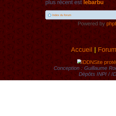
plus récent est
lebarbu
Index du forum
Powered by
php
Accueil
|
Foru
Site proté
Conception : Guillaume Rou
Dèpôts INPI / 