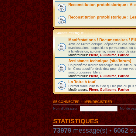
Reconstitution protohistorique : Vie
Reconstitution protohistorique : Le
L'ARBRE CELTIQUE
Manifestations / Documentaires / Fil
Amis de l'Arbre celtique, déposez ici vos nou
manifestations, expositions permanentes ou t
à la télévision, au cinéma, mises à jour de sites
Modérateurs:
Pierre
,
Guillaume
,
Patrice
Assistance technique (site/forum)
Un problème d'ordre technique sur le site ou
ici. C'est aussi l'endroit idéal pour donner votr
sont proposées. Merci.
Modérateurs:
Pierre
,
Guillaume
,
Patrice
La 'foire à tout'
Permet d'accueillir tout ce qui n'a pas ou plus
Modérateurs:
Pierre
,
Guillaume
,
Patrice
SE CONNECTER
•
M’ENREGISTRER
Nom d’utilisateur:
Mot de pas
STATISTIQUES
73979
message(s) •
6062
su