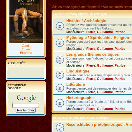
Voir les messages sans réponses
•
Voir les sujets récen
LA CIVILISATION CELTIQUE ANTIQUE
Histoire / Archéologie
Déposez vos questions/remarques sur ce fo
actuelles concernant les Celtes...
Modérateurs:
Pierre
,
Guillaume
,
Patrice
Mythologie / Spiritualité / Religion
Forum consacré aux mythes ainsi qu'aux domain
religion...
Gaule
Modérateurs:
Pierre
,
Guillaume
,
Patrice
Orient
Express
Les grands thèmes celtiques
Comme son nom l'indique, forum consacré au
et histoire...
PUBLICITÉS
Modérateurs:
Pierre
,
Guillaume
,
Patrice
Linguistique
Forum consacré à la linguistique ainsi qu'à la 
Modérateurs:
Pierre
,
Guillaume
,
Patrice
Littérature
RECHERCHE
GOOGLE
Forum permettant de regrouper des fiches de l
Modérateurs:
Pierre
,
Guillaume
,
Patrice
Historiographie
Forum consacré à l'étude de " l'histoire de l'h
rapport avec celui-ci
Modérateurs:
Pierre
,
Guillaume
,
Patrice
RECONSTITUTION PROTOHISTORIQUE
Reconstitution protohistorique : Vi