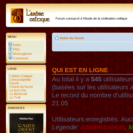
http://forum.arbre-celtiqu
Forum consacré à l'étude de la civilisation celtique
MENU
Index du forum
Index
FAQ
M’enregistrer
Connexion
QUI EST EN LIGNE
LIENS
L'Arbre Celtique
Au total il y a
545
utilisateurs
L'encyclopédie
Forum
(basées sur les utilisateurs 
Charte du forum
Le livre d'or
Le record du nombre d’utilis
Le Bénévole
Le Troll
21:05
ANNONCES
Utilisateurs enregistrés: Auc
Légende:
Administrateurs
,
M