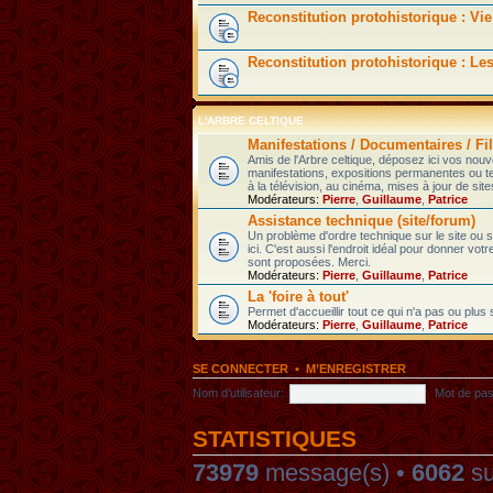
Reconstitution protohistorique : Vie
Reconstitution protohistorique : Le
L'ARBRE CELTIQUE
Manifestations / Documentaires / Fil
Amis de l'Arbre celtique, déposez ici vos nou
manifestations, expositions permanentes ou t
à la télévision, au cinéma, mises à jour de sites
Modérateurs:
Pierre
,
Guillaume
,
Patrice
Assistance technique (site/forum)
Un problème d'ordre technique sur le site ou
ici. C'est aussi l'endroit idéal pour donner votr
sont proposées. Merci.
Modérateurs:
Pierre
,
Guillaume
,
Patrice
La 'foire à tout'
Permet d'accueillir tout ce qui n'a pas ou plus
Modérateurs:
Pierre
,
Guillaume
,
Patrice
SE CONNECTER
•
M’ENREGISTRER
Nom d’utilisateur:
Mot de pas
STATISTIQUES
73979
message(s) •
6062
su