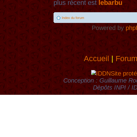
plus récent est
lebarbu
Index du forum
Powered by
php
Accueil
|
Foru
Site proté
Conception : Guillaume Rou
Dèpôts INPI / 