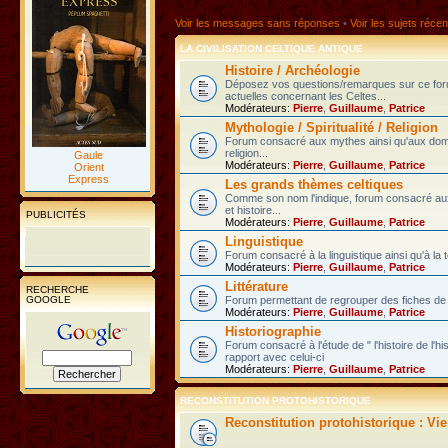
Voir les messages sans réponses
•
Voir les sujets récen
LA CIVILISATION CELTIQUE ANTIQUE
Histoire / Archéologie
Déposez vos questions/remarques sur ce fo
actuelles concernant les Celtes...
Modérateurs:
Pierre
,
Guillaume
,
Patrice
Mythologie / Spiritualité / Religion
Forum consacré aux mythes ainsi qu'aux domain
religion...
Gaule
Modérateurs:
Pierre
,
Guillaume
,
Patrice
Orient
Express
Les grands thèmes celtiques
Comme son nom l'indique, forum consacré au
et histoire...
PUBLICITÉS
Modérateurs:
Pierre
,
Guillaume
,
Patrice
Linguistique
Forum consacré à la linguistique ainsi qu'à la 
Modérateurs:
Pierre
,
Guillaume
,
Patrice
Littérature
RECHERCHE
GOOGLE
Forum permettant de regrouper des fiches de l
Modérateurs:
Pierre
,
Guillaume
,
Patrice
Historiographie
Forum consacré à l'étude de " l'histoire de l'h
rapport avec celui-ci
Modérateurs:
Pierre
,
Guillaume
,
Patrice
RECONSTITUTION PROTOHISTORIQUE
Reconstitution protohistorique : Vi