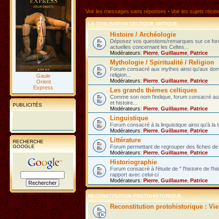
Voir les messages sans réponses
•
Voir les sujets récen
LA CIVILISATION CELTIQUE ANTIQUE
Histoire / Archéologie
Déposez vos questions/remarques sur ce fo
actuelles concernant les Celtes...
Modérateurs:
Pierre
,
Guillaume
,
Patrice
Mythologie / Spiritualité / Religion
Forum consacré aux mythes ainsi qu'aux domain
religion...
Gaule
Modérateurs:
Pierre
,
Guillaume
,
Patrice
Orient
Express
Les grands thèmes celtiques
Comme son nom l'indique, forum consacré au
et histoire...
PUBLICITÉS
Modérateurs:
Pierre
,
Guillaume
,
Patrice
Linguistique
Forum consacré à la linguistique ainsi qu'à la 
Modérateurs:
Pierre
,
Guillaume
,
Patrice
Littérature
RECHERCHE
GOOGLE
Forum permettant de regrouper des fiches de l
Modérateurs:
Pierre
,
Guillaume
,
Patrice
Historiographie
Forum consacré à l'étude de " l'histoire de l'h
rapport avec celui-ci
Modérateurs:
Pierre
,
Guillaume
,
Patrice
RECONSTITUTION PROTOHISTORIQUE
Reconstitution protohistorique : Vi