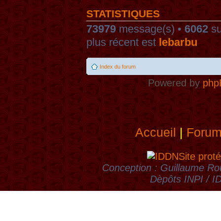
STATISTIQUES
73979
message(s) •
6062
su
plus récent est
lebarbu
Index du forum
Powered by
php
Accueil
|
Foru
Site proté
Conception : Guillaume Rou
Dèpôts INPI / 