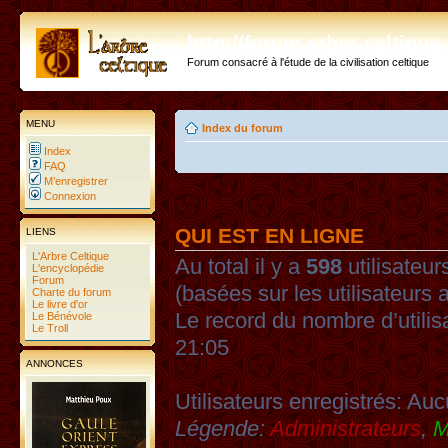
http://forum.arbre-celtiqu
Forum consacré à l'étude de la civilisation celtique
MENU
Index du forum
Index
FAQ
M’enregistrer
Connexion
QUI EST EN LIGNE
LIENS
L'Arbre Celtique
Au total il y a
598
utilisateurs
L'encyclopédie
Forum
(basées sur les utilisateurs 
Charte du forum
Le livre d'or
Le record du nombre d’utilis
Le Bénévole
Le Troll
21:05
ANNONCES
Utilisateurs enregistrés: Auc
Légende:
Administrateurs
,
M