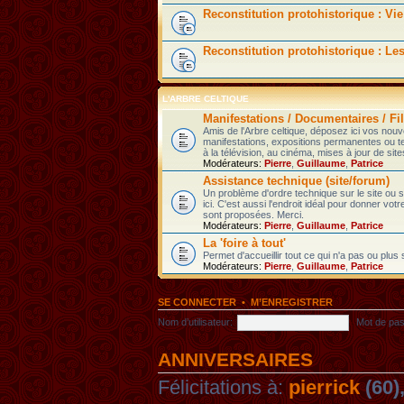
Reconstitution protohistorique : Vie
Reconstitution protohistorique : Le
L'ARBRE CELTIQUE
Manifestations / Documentaires / Fil
Amis de l'Arbre celtique, déposez ici vos nou
manifestations, expositions permanentes ou t
à la télévision, au cinéma, mises à jour de sites
Modérateurs:
Pierre
,
Guillaume
,
Patrice
Assistance technique (site/forum)
Un problème d'ordre technique sur le site ou
ici. C'est aussi l'endroit idéal pour donner votr
sont proposées. Merci.
Modérateurs:
Pierre
,
Guillaume
,
Patrice
La 'foire à tout'
Permet d'accueillir tout ce qui n'a pas ou plus
Modérateurs:
Pierre
,
Guillaume
,
Patrice
SE CONNECTER
•
M’ENREGISTRER
Nom d’utilisateur:
Mot de pas
ANNIVERSAIRES
Félicitations à:
pierrick
(60)