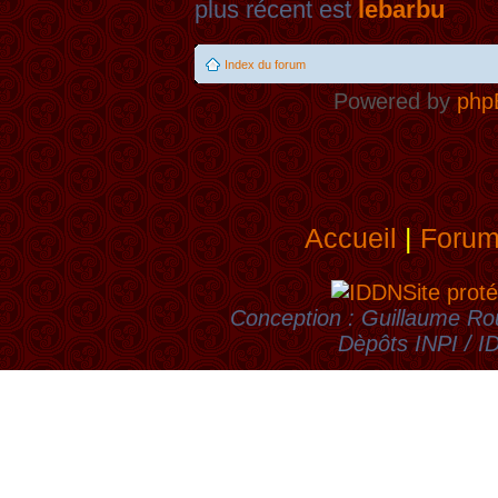
plus récent est
lebarbu
Index du forum
Powered by
php
Accueil
|
Foru
Site proté
Conception : Guillaume Rou
Dèpôts INPI / 