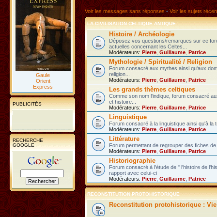
Voir les messages sans réponses
•
Voir les sujets récen
LA CIVILISATION CELTIQUE ANTIQUE
Histoire / Archéologie
Déposez vos questions/remarques sur ce fo
actuelles concernant les Celtes...
Modérateurs:
Pierre
,
Guillaume
,
Patrice
Mythologie / Spiritualité / Religion
Forum consacré aux mythes ainsi qu'aux domain
religion...
Gaule
Modérateurs:
Pierre
,
Guillaume
,
Patrice
Orient
Express
Les grands thèmes celtiques
Comme son nom l'indique, forum consacré au
et histoire...
PUBLICITÉS
Modérateurs:
Pierre
,
Guillaume
,
Patrice
Linguistique
Forum consacré à la linguistique ainsi qu'à la 
Modérateurs:
Pierre
,
Guillaume
,
Patrice
Littérature
RECHERCHE
GOOGLE
Forum permettant de regrouper des fiches de l
Modérateurs:
Pierre
,
Guillaume
,
Patrice
Historiographie
Forum consacré à l'étude de " l'histoire de l'h
rapport avec celui-ci
Modérateurs:
Pierre
,
Guillaume
,
Patrice
RECONSTITUTION PROTOHISTORIQUE
Reconstitution protohistorique : Vi