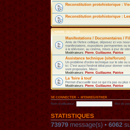
Reconstitution protohistorique : Vie
Reconstitution protohistorique : Le
L'ARBRE CELTIQUE
Manifestations / Documentaires / Fil
Amis de l'Arbre celtique, déposez ici vos nou
manifestations, expositions permanentes ou t
à la télévision, au cinéma, mises à jour de sites
Modérateurs:
Pierre
,
Guillaume
,
Patrice
Assistance technique (site/forum)
Un problème d'ordre technique sur le site ou
ici. C'est aussi l'endroit idéal pour donner votr
sont proposées. Merci.
Modérateurs:
Pierre
,
Guillaume
,
Patrice
La 'foire à tout'
Permet d'accueillir tout ce qui n'a pas ou plus
Modérateurs:
Pierre
,
Guillaume
,
Patrice
SE CONNECTER
•
M’ENREGISTRER
Nom d’utilisateur:
Mot de pas
STATISTIQUES
73979
message(s) •
6062
su