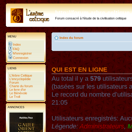
http://forum.arbre-celtiqu
Forum consacré à l'étude de la civilisation celtique
MENU
Index du forum
Index
FAQ
M’enregistrer
Connexion
QUI EST EN LIGNE
LIENS
L'Arbre Celtique
Au total il y a
579
utilisateurs
L'encyclopédie
Forum
(basées sur les utilisateurs 
Charte du forum
Le livre d'or
Le record du nombre d’utilis
Le Bénévole
Le Troll
21:05
ANNONCES
Utilisateurs enregistrés: Auc
Légende:
Administrateurs
,
M