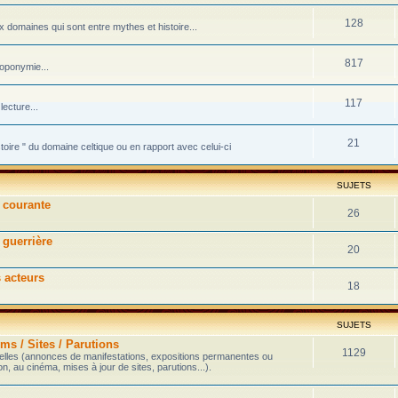
128
domaines qui sont entre mythes et histoire...
817
toponymie...
117
ecture...
21
stoire " du domaine celtique ou en rapport avec celui-ci
SUJETS
e courante
26
 guerrière
20
s acteurs
18
SUJETS
ms / Sites / Parutions
1129
velles (annonces de manifestations, expositions permanentes ou
on, au cinéma, mises à jour de sites, parutions...).