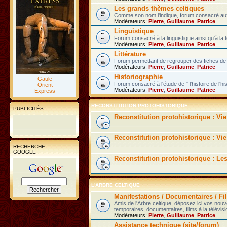
Les grands thèmes celtiques
Comme son nom l'indique, forum consacré aux 
Modérateurs:
Pierre
,
Guillaume
,
Patrice
Linguistique
Forum consacré à la linguistique ainsi qu'à la 
Modérateurs:
Pierre
,
Guillaume
,
Patrice
Littérature
Forum permettant de regrouper des fiches de l
Modérateurs:
Pierre
,
Guillaume
,
Patrice
Historiographie
Gaule
Forum consacré à l'étude de " l'histoire de l'hi
Orient
Modérateurs:
Pierre
,
Guillaume
,
Patrice
Express
RECONSTITUTION PROTOHISTORIQUE
PUBLICITÉS
Reconstitution protohistorique : Vi
Reconstitution protohistorique : Vie
RECHERCHE
GOOGLE
Reconstitution protohistorique : Le
L'ARBRE CELTIQUE
Manifestations / Documentaires / Fil
Amis de l'Arbre celtique, déposez ici vos nou
temporaires, documentaires, films à la télévisi
Modérateurs:
Pierre
,
Guillaume
,
Patrice
Assistance technique (site/forum)