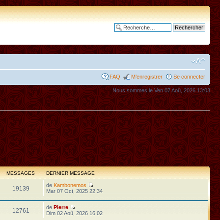
Recherche avancée
FAQ
M’enregistrer
Se connecter
Nous sommes le Ven 07 Aoû, 2026 13:03
MESSAGES
DERNIER MESSAGE
de
Kambonemos
19139
Mar 07 Oct, 2025 22:34
de
Pierre
12761
Dim 02 Aoû, 2026 16:02