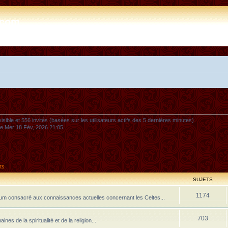
e.com
nvisible et 556 invités (basées sur les utilisateurs actifs des 5 dernières minutes)
 le Mer 18 Fév, 2026 21:05
ts
SUJETS
1174
m consacré aux connaissances actuelles concernant les Celtes...
703
 de la spiritualité et de la religion...