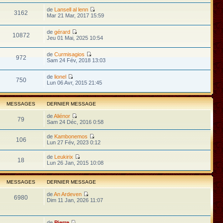
de
Lansell al lenn
3162
Mar 21 Mar, 2017 15:59
de
gérard
10872
Jeu 01 Mai, 2025 10:54
de
Curmisagios
972
Sam 24 Fév, 2018 13:03
de
lionel
750
Lun 06 Avr, 2015 21:45
MESSAGES
DERNIER MESSAGE
de
Aliénor
79
Sam 24 Déc, 2016 0:58
de
Kambonemos
106
Lun 27 Fév, 2023 0:12
de
Leukirix
18
Lun 26 Jan, 2015 10:08
MESSAGES
DERNIER MESSAGE
de
An Ardeven
6980
Dim 11 Jan, 2026 11:07
de
Pierre