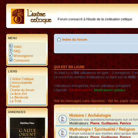
http://forum.arbre-celtiqu
Forum consacré à l'étude de la civilisation celtique
MENU
Index du forum
Index
FAQ
M’enregistrer
Connexion
QUI EST EN LIGNE
LIENS
Au total il y a
556
utilisateurs en ligne :: 0 enregistré, 0 i
Le record du nombre d’utilisateurs en ligne est de
8282
,
L'Arbre Celtique
L'encyclopédie
Utilisateurs enregistrés: Aucun utilisateur enregistré
Forum
Charte du forum
Légende:
Administrateurs
,
Modérateurs globaux
Le livre d'or
Le Bénévole
Voir les messages sans réponses
•
Voir les sujets récen
Le Troll
LA CIVILISATION CELTIQUE ANTIQUE
ANNONCES
Histoire / Archéologie
Déposez vos questions/remarques sur ce foru
Modérateurs:
Pierre
,
Guillaume
,
Patrice
Mythologie / Spiritualité / Religion
Forum consacré aux mythes ainsi qu'aux domaines
Modérateurs:
Pierre
,
Guillaume
,
Patrice