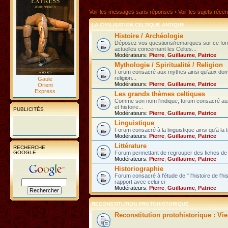
Voir les messages sans réponses
•
Voir les sujets récen
LA CIVILISATION CELTIQUE ANTIQUE
Histoire / Archéologie
Déposez vos questions/remarques sur ce fo
actuelles concernant les Celtes...
Modérateurs:
Pierre
,
Guillaume
,
Patrice
Mythologie / Spiritualité / Religion
Forum consacré aux mythes ainsi qu'aux domain
religion...
Gaule
Modérateurs:
Pierre
,
Guillaume
,
Patrice
Orient
Express
Les grands thèmes celtiques
Comme son nom l'indique, forum consacré au
et histoire...
PUBLICITÉS
Modérateurs:
Pierre
,
Guillaume
,
Patrice
Linguistique
Forum consacré à la linguistique ainsi qu'à la 
Modérateurs:
Pierre
,
Guillaume
,
Patrice
Littérature
RECHERCHE
GOOGLE
Forum permettant de regrouper des fiches de l
Modérateurs:
Pierre
,
Guillaume
,
Patrice
Historiographie
Forum consacré à l'étude de " l'histoire de l'h
rapport avec celui-ci
Modérateurs:
Pierre
,
Guillaume
,
Patrice
RECONSTITUTION PROTOHISTORIQUE
Reconstitution protohistorique : Vi