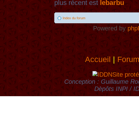
plus récent est
lebarbu
Index du forum
Powered by
php
Accueil
|
Foru
Site proté
Conception : Guillaume Rou
Dèpôts INPI / 