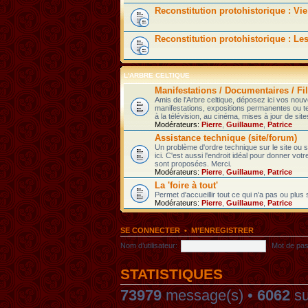
Reconstitution protohistorique : Vie
Reconstitution protohistorique : Le
L'ARBRE CELTIQUE
Manifestations / Documentaires / Fil
Amis de l'Arbre celtique, déposez ici vos nou
manifestations, expositions permanentes ou t
à la télévision, au cinéma, mises à jour de sites
Modérateurs:
Pierre
,
Guillaume
,
Patrice
Assistance technique (site/forum)
Un problème d'ordre technique sur le site ou
ici. C'est aussi l'endroit idéal pour donner votr
sont proposées. Merci.
Modérateurs:
Pierre
,
Guillaume
,
Patrice
La 'foire à tout'
Permet d'accueillir tout ce qui n'a pas ou plus
Modérateurs:
Pierre
,
Guillaume
,
Patrice
SE CONNECTER
•
M’ENREGISTRER
Nom d’utilisateur:
Mot de pas
STATISTIQUES
73979
message(s) •
6062
su