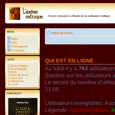
http://forum.arbre-celtiqu
Forum consacré à l'étude de la civilisation celtique
MENU
Index du forum
Index
FAQ
M’enregistrer
Connexion
QUI EST EN LIGNE
LIENS
L'Arbre Celtique
Au total il y a
763
utilisateurs
L'encyclopédie
Forum
(basées sur les utilisateurs 
Charte du forum
Le livre d'or
Le record du nombre d’utilis
Le Bénévole
Le Troll
21:05
ANNONCES
Utilisateurs enregistrés: Auc
Légende:
Administrateurs
,
M