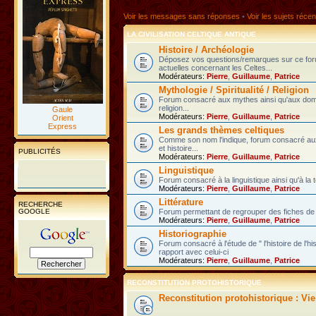
Voir les messages sans réponses
•
Voir les sujets récen
LA CIVILISATION CELTIQUE ANTIQUE
Histoire / Archéologie
Déposez vos questions/remarques sur ce fo
actuelles concernant les Celtes...
Modérateurs:
Pierre
,
Guillaume
,
Patrice
Mythologie / Spiritualité / Religion
Forum consacré aux mythes ainsi qu'aux domain
religion...
Gaule
Modérateurs:
Pierre
,
Guillaume
,
Patrice
Orient
Express
Les grands thèmes celtiques
Comme son nom l'indique, forum consacré au
et histoire...
PUBLICITÉS
Modérateurs:
Pierre
,
Guillaume
,
Patrice
Linguistique
Forum consacré à la linguistique ainsi qu'à la 
Modérateurs:
Pierre
,
Guillaume
,
Patrice
Littérature
RECHERCHE
GOOGLE
Forum permettant de regrouper des fiches de l
Modérateurs:
Pierre
,
Guillaume
,
Patrice
Historiographie
Forum consacré à l'étude de " l'histoire de l'h
rapport avec celui-ci
Modérateurs:
Pierre
,
Guillaume
,
Patrice
RECONSTITUTION PROTOHISTORIQUE
Reconstitution protohistorique : Vi