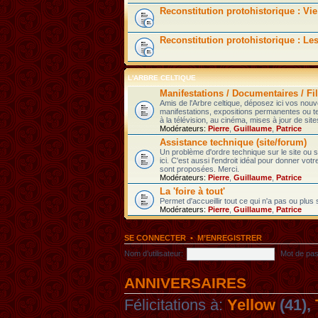
Reconstitution protohistorique : Vie
Reconstitution protohistorique : Le
L'ARBRE CELTIQUE
Manifestations / Documentaires / Fil
Amis de l'Arbre celtique, déposez ici vos nou
manifestations, expositions permanentes ou t
à la télévision, au cinéma, mises à jour de sites
Modérateurs:
Pierre
,
Guillaume
,
Patrice
Assistance technique (site/forum)
Un problème d'ordre technique sur le site ou
ici. C'est aussi l'endroit idéal pour donner votr
sont proposées. Merci.
Modérateurs:
Pierre
,
Guillaume
,
Patrice
La 'foire à tout'
Permet d'accueillir tout ce qui n'a pas ou plus
Modérateurs:
Pierre
,
Guillaume
,
Patrice
SE CONNECTER
•
M’ENREGISTRER
Nom d’utilisateur:
Mot de pas
ANNIVERSAIRES
Félicitations à:
Yellow
(41),