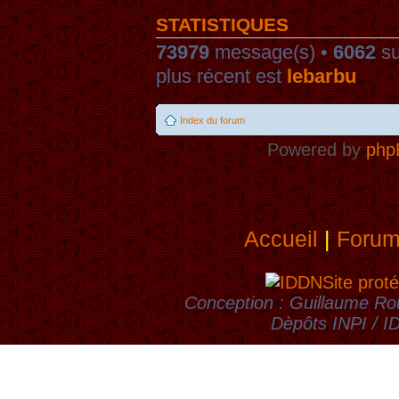
STATISTIQUES
73979
message(s) •
6062
su
plus récent est
lebarbu
Index du forum
Powered by
php
Accueil
|
Foru
Site proté
Conception : Guillaume Rou
Dèpôts INPI / 