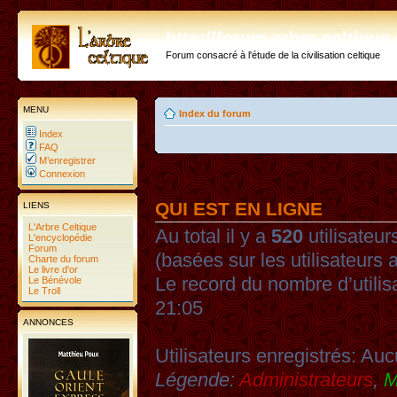
http://forum.arbre-celtiqu
Forum consacré à l'étude de la civilisation celtique
MENU
Index du forum
Index
FAQ
M’enregistrer
Connexion
QUI EST EN LIGNE
LIENS
L'Arbre Celtique
Au total il y a
520
utilisateurs
L'encyclopédie
Forum
(basées sur les utilisateurs 
Charte du forum
Le livre d'or
Le record du nombre d’utilis
Le Bénévole
Le Troll
21:05
ANNONCES
Utilisateurs enregistrés: Auc
Légende:
Administrateurs
,
M