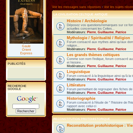
Voir les messages sans réponses
•
Voir les sujets récen
LA CIVILISATION CELTIQUE ANTIQUE
Histoire / Archéologie
Déposez vos questions/remarques sur ce fo
actuelles concernant les Celtes...
Modérateurs:
Pierre
,
Guillaume
,
Patrice
Mythologie / Spiritualité / Religion
Forum consacré aux mythes ainsi qu'aux domain
religion...
Gaule
Modérateurs:
Pierre
,
Guillaume
,
Patrice
Orient
Express
Les grands thèmes celtiques
Comme son nom l'indique, forum consacré au
et histoire...
PUBLICITÉS
Modérateurs:
Pierre
,
Guillaume
,
Patrice
Linguistique
Forum consacré à la linguistique ainsi qu'à la 
Modérateurs:
Pierre
,
Guillaume
,
Patrice
Littérature
RECHERCHE
GOOGLE
Forum permettant de regrouper des fiches de l
Modérateurs:
Pierre
,
Guillaume
,
Patrice
Historiographie
Forum consacré à l'étude de " l'histoire de l'h
rapport avec celui-ci
Modérateurs:
Pierre
,
Guillaume
,
Patrice
RECONSTITUTION PROTOHISTORIQUE
Reconstitution protohistorique : Vi