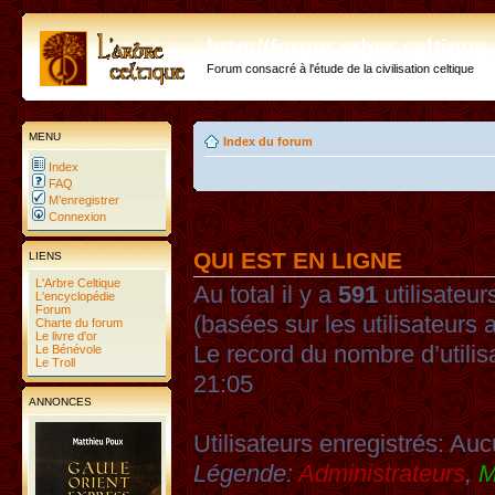
http://forum.arbre-celtiqu
Forum consacré à l'étude de la civilisation celtique
MENU
Index du forum
Index
FAQ
M’enregistrer
Connexion
QUI EST EN LIGNE
LIENS
L'Arbre Celtique
Au total il y a
591
utilisateurs
L'encyclopédie
Forum
(basées sur les utilisateurs 
Charte du forum
Le livre d'or
Le record du nombre d’utilis
Le Bénévole
Le Troll
21:05
ANNONCES
Utilisateurs enregistrés: Auc
Légende:
Administrateurs
,
M