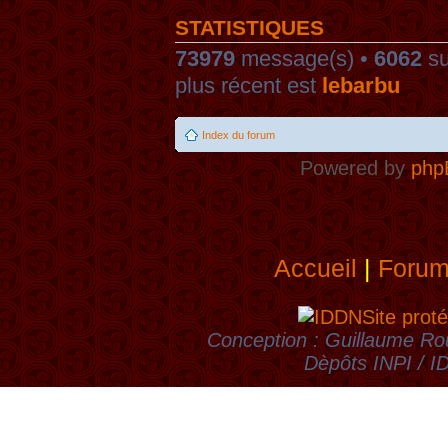
STATISTIQUES
73979
message(s) •
6062
su
plus récent est
lebarbu
Index du forum
Powered by
php
Accueil
|
Foru
Site proté
Conception : Guillaume Rou
Dèpôts INPI / 