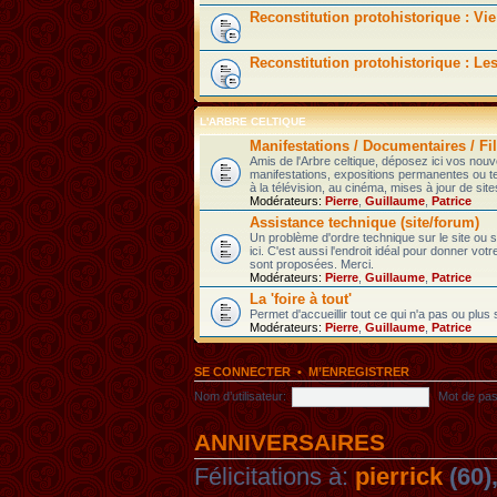
Reconstitution protohistorique : Vie
Reconstitution protohistorique : Le
L'ARBRE CELTIQUE
Manifestations / Documentaires / Fil
Amis de l'Arbre celtique, déposez ici vos nou
manifestations, expositions permanentes ou t
à la télévision, au cinéma, mises à jour de sites
Modérateurs:
Pierre
,
Guillaume
,
Patrice
Assistance technique (site/forum)
Un problème d'ordre technique sur le site ou
ici. C'est aussi l'endroit idéal pour donner votr
sont proposées. Merci.
Modérateurs:
Pierre
,
Guillaume
,
Patrice
La 'foire à tout'
Permet d'accueillir tout ce qui n'a pas ou plus
Modérateurs:
Pierre
,
Guillaume
,
Patrice
SE CONNECTER
•
M’ENREGISTRER
Nom d’utilisateur:
Mot de pas
ANNIVERSAIRES
Félicitations à:
pierrick
(60)