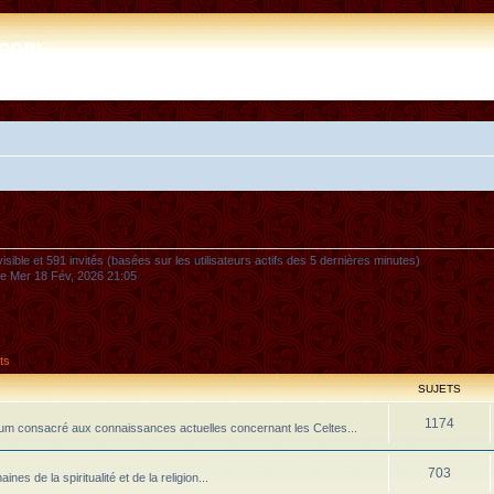
e.com
nvisible et 591 invités (basées sur les utilisateurs actifs des 5 dernières minutes)
 le Mer 18 Fév, 2026 21:05
ts
SUJETS
1174
m consacré aux connaissances actuelles concernant les Celtes...
703
 de la spiritualité et de la religion...