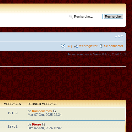
Recherche avancée
FAQ
M’enregistrer
Se connecter
Nous sommes le Sam 08 Aoû, 2026 1:02
MESSAGES
DERNIER MESSAGE
de
Kambonemos
19139
Mar 07 Oct, 2025 22:34
de
Pierre
12761
Dim 02 Aoû, 2026 16:02