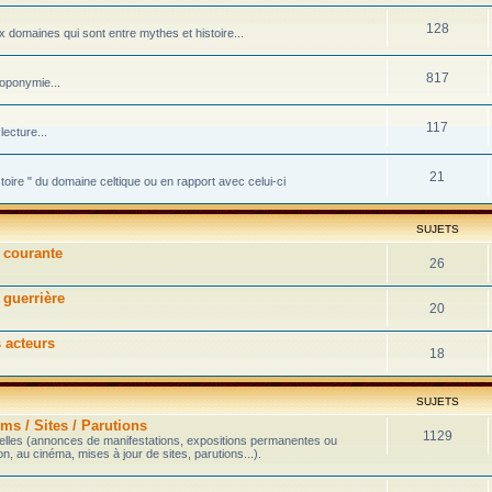
128
domaines qui sont entre mythes et histoire...
817
toponymie...
117
ecture...
21
stoire " du domaine celtique ou en rapport avec celui-ci
SUJETS
e courante
26
 guerrière
20
s acteurs
18
SUJETS
ms / Sites / Parutions
1129
velles (annonces de manifestations, expositions permanentes ou
on, au cinéma, mises à jour de sites, parutions...).