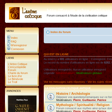
http://forum.arbre-celtiqu
Forum consacré à l'étude de la civilisation celtique
MENU
Index du forum
Index
FAQ
M’enregistrer
Connexion
QUI EST EN LIGNE
LIENS
Au total il y a
591
utilisateurs en ligne :: 0 enregistré, 0 i
Le record du nombre d’utilisateurs en ligne est de
8282
,
L'Arbre Celtique
L'encyclopédie
Utilisateurs enregistrés: Aucun utilisateur enregistré
Forum
Charte du forum
Légende:
Administrateurs
,
Modérateurs globaux
Le livre d'or
Le Bénévole
Voir les messages sans réponses
•
Voir les sujets récen
Le Troll
LA CIVILISATION CELTIQUE ANTIQUE
ANNONCES
Histoire / Archéologie
Déposez vos questions/remarques sur ce foru
Modérateurs:
Pierre
,
Guillaume
,
Patrice
Mythologie / Spiritualité / Religion
Forum consacré aux mythes ainsi qu'aux domaines
Modérateurs:
Pierre
,
Guillaume
,
Patrice