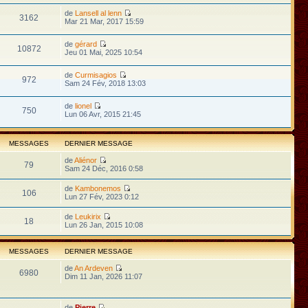
de
Lansell al lenn
3162
Mar 21 Mar, 2017 15:59
de
gérard
10872
Jeu 01 Mai, 2025 10:54
de
Curmisagios
972
Sam 24 Fév, 2018 13:03
de
lionel
750
Lun 06 Avr, 2015 21:45
MESSAGES
DERNIER MESSAGE
de
Aliénor
79
Sam 24 Déc, 2016 0:58
de
Kambonemos
106
Lun 27 Fév, 2023 0:12
de
Leukirix
18
Lun 26 Jan, 2015 10:08
MESSAGES
DERNIER MESSAGE
de
An Ardeven
6980
Dim 11 Jan, 2026 11:07
de
Pierre