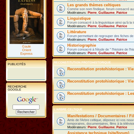
Les grands thèmes celtiques
Comme son nom l'indique, forum consacré aux 
Modérateurs:
Pierre
,
Guillaume
,
Patrice
Linguistique
Forum consacré à la linguistique ainsi qu'à la 
Modérateurs:
Pierre
,
Guillaume
,
Patrice
Littérature
Forum permettant de regrouper des fiches de l
Modérateurs:
Pierre
,
Guillaume
,
Patrice
Historiographie
Gaule
Forum consacré à l'étude de " l'histoire de l'hi
Orient
Modérateurs:
Pierre
,
Guillaume
,
Patrice
Express
RECONSTITUTION PROTOHISTORIQUE
PUBLICITÉS
Reconstitution protohistorique : Vi
Reconstitution protohistorique : Vie
RECHERCHE
GOOGLE
Reconstitution protohistorique : Le
L'ARBRE CELTIQUE
Manifestations / Documentaires / Fil
Amis de l'Arbre celtique, déposez ici vos nou
temporaires, documentaires, films à la télévisi
Modérateurs:
Pierre
,
Guillaume
,
Patrice
Assistance technique (site/forum)